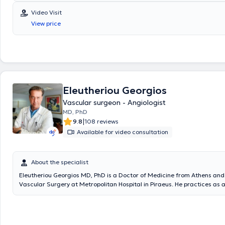
Video Visit
View price
Eleutheriou Georgios
Vascular surgeon - Angiologist
MD, PhD
|
9.8
108 reviews
Available for video consultation
About the specialist
Eleutheriou Georgios MD, PhD is a Doctor of Medicine from Athens and 
Vascular Surgery at Metropolitan Hospital in Piraeus. He practices as 
Surgeon - Angiologist with a private clinic in Athens and concurrently
operates on patients at Metropolitan Hospital in Piraeus. The physicia
additional training in Europe and America, gaining extensive experienc
endovascular techniques in Vascular Surgery, as well as contemporar