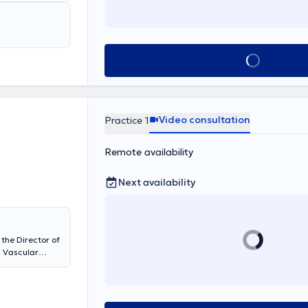
Book appointmen
Video consultation
Practice 1
Remote availability
Next availability
the Director of
a Vascular
 examines and
n completed
e in all modern
y methods for