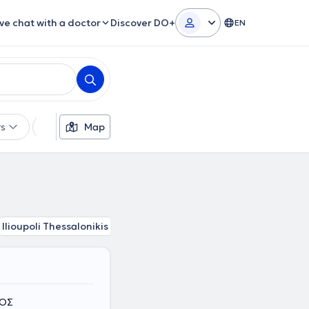
ive chat with a doctor
Discover DO+
EN
rs
Languages
Map
Insurances
Gender
Ilioupoli Thessalonikis
Stavroupoli
Sykies
Varna
Nea
ΜΟΣ