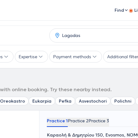
Find
L
es
Expertise
Payment methods
Additional filte
 with online booking. Try these nearby instead.
Oreokastro
Eukarpia
Pefka
Asvestochori
Polichni
Practice 1
Practice 2
Practice 3
Καραολή & Δημητρίου 150, Evosmos, ΝΟ