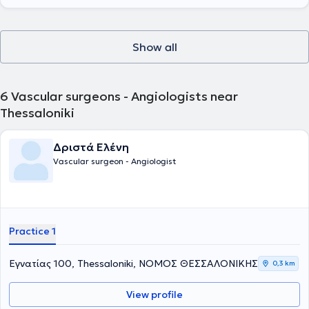
possesses a license to perform Vascular Ultrasound (Triplex) and
continues his scientific work through participation in clinical studies,
the authorship of scientific articles, and presentations at vascular
surgery conferences.
Show all
6
Vascular surgeons - Angiologists near
Thessaloniki
Δριστά Ελένη
Vascular surgeon - Angiologist
Practice 1
Εγνατίας 100, Thessaloniki, ΝΟΜΟΣ ΘΕΣΣΑΛΟΝΙΚΗΣ
0,3 km
View profile