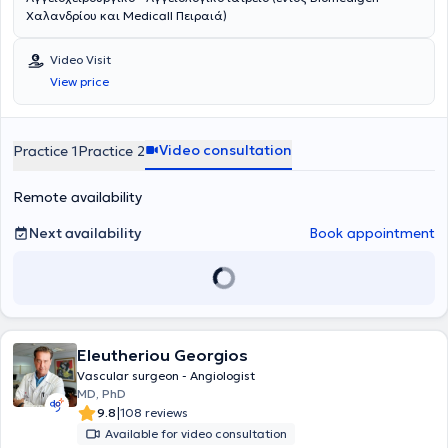
Χαλανδρίου και Medicall Πειραιά)
Video Visit
View price
Video consultation
Practice 1
Practice 2
Remote availability
Next availability
Book appointment
Eleutheriou Georgios
Vascular surgeon - Angiologist
MD, PhD
|
9.8
108 reviews
Available for video consultation