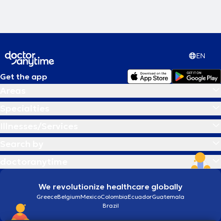
EN
Get the app
Areas
Specialties
Illnesses/Services
Search by
doctoranytime
We revolutionize healthcare globally
Greece
Belgium
Mexico
Colombia
Ecuador
Guatemala
Brazil