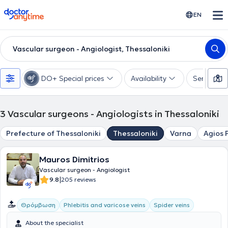
doctoranytime
EN
Vascular surgeon - Angiologist, Thessaloniki
DO+ Special prices
Availability
Services
3
Vascular surgeons - Angiologists in Thessaloniki
Prefecture of Thessaloniki
Thessaloniki
Varna
Agios 
Mauros Dimitrios
Vascular surgeon - Angiologist
|
9.8
205 reviews
Θρόμβωση
Phlebitis and varicose veins
Spider veins
About the specialist