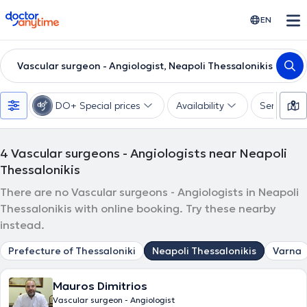
doctoranytime
EN
Vascular surgeon - Angiologist, Neapoli Thessalonikis
DO+ Special prices
Availability
Services
4
Vascular surgeons - Angiologists near Neapoli
Thessalonikis
There are no Vascular surgeons - Angiologists in Neapoli
Thessalonikis with online booking. Try these nearby
instead.
Prefecture of Thessaloniki
Neapoli Thessalonikis
Varna
Mauros Dimitrios
Vascular surgeon - Angiologist