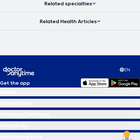
Related specialties
Related Health Articles
EN
Get the app
Areas
Specialties
Illnesses/Services
Search by
doctoranytime