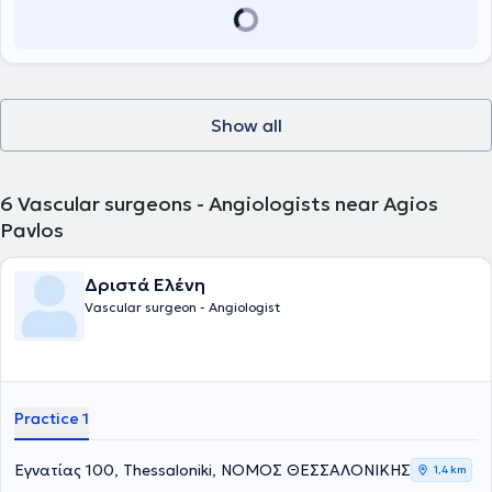
returning to Greece, he worked as an assistant vascular surgeon at
Ευρωκλινική Αθηνών.
the University General Hospital of Patras. He is a PhD candidate at
the University of Patras and holds two Master’s degrees. He
possesses a license to perform Vascular Ultrasound (Triplex) and
continues his scientific work through participation in clinical studies,
the authorship of scientific articles, and presentations at vascular
surgery conferences.
Show all
6
Vascular surgeons - Angiologists near Agios
Pavlos
Δριστά Ελένη
Vascular surgeon - Angiologist
Practice 1
Εγνατίας 100, Thessaloniki, ΝΟΜΟΣ ΘΕΣΣΑΛΟΝΙΚΗΣ
1,4 km