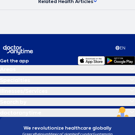
Related Health Articles
EN
Get the app
Areas
Specialties
Illnesses/Services
Search by
doctoranytime
We revolutionize healthcare globally
Greece
Belgium
Mexico
Colombia
Ecuador
Guatemala