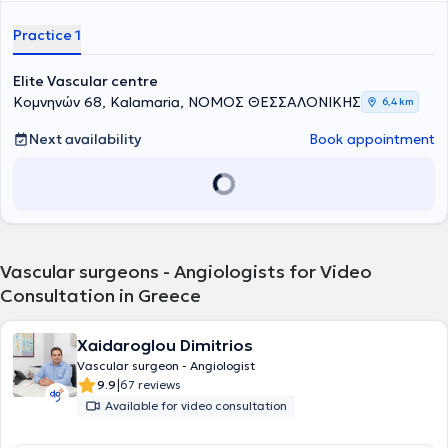
Είναι Πανεπιστημιακός Υπότροφος του Αγγειοχειρουργικού
τμήματος του Γενικού Νοσοκομείου Θεσσαλονίκης "Γ. Γεννηματάς",
Practice 1
επιτελώντας χειρουργικό έργο και συμμετέχοντας, παράλληλα,
στην εκπαίδευση των νέων ιατρών. Τέλος, διαθέτει κατάρτιση και
έχει ερευνητική δράση, η οποία αποτυπώνεται στις ακαδημαϊκές
Elite Vascular centre
δημοσιεύσεις και ανακοινώσεις σε εγχώρια και διεθνή συνέδρια,
Κομνηνών 68, Kalamaria, ΝΟΜΟΣ ΘΕΣΣΑΛΟΝΙΚΗΣ
6,4 km
στα οποία συμμετέχει, ενώ αποτελεί μέλος της ευρωπαϊκής
κοινότητας της αγγειοχειρουργικής από το 2016, καθώς και της
Next availability
Book appointment
Ελληνικής Αγγειοχειρουργικής Εταιρείας.
Vascular surgeons - Angiologists for Video
Consultation in Greece
Xaidaroglou Dimitrios
Vascular surgeon - Angiologist
|
9.9
67 reviews
Available for video consultation