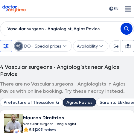
doctoranytime
EN
Vascular surgeon - Angiologist, Agios Pavlos
DO+ Special prices
Availability
Services
4
Vascular surgeons - Angiologists near Agios
Pavlos
There are no Vascular surgeons - Angiologists in Agios
Pavlos with online booking. Try these nearby instead.
Prefecture of Thessaloniki
Agios Pavlos
Saranta Ekklisie
Mauros Dimitrios
Vascular surgeon - Angiologist
|
9.8
205 reviews