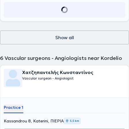
unpaid Clinical Lecturer by St George’s University of London. Upon
2020 και κατέχει θέση Αν. Διευθυντή Αγγειοχειρουργικής στην
returning to Greece, he worked as an assistant vascular surgeon at
Ευρωκλινική Αθηνών.
the University General Hospital of Patras. He is a PhD candidate at
the University of Patras and holds two Master’s degrees. He
possesses a license to perform Vascular Ultrasound (Triplex) and
continues his scientific work through participation in clinical studies,
the authorship of scientific articles, and presentations at vascular
surgery conferences.
Show all
6
Vascular surgeons - Angiologists near Kordelio
Χατζηπαντελής Κωνσταντίνος
Vascular surgeon - Angiologist
Practice 1
Kassandrou 8, Katerini, ΠΙΕΡΙΑ
5,5 km