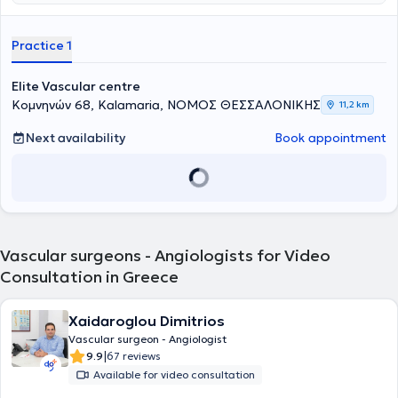
εξαιρετικά αποτελέσματα μέσα από μια εξατομικευμένη θεραπεία.
Είναι Πανεπιστημιακός Υπότροφος του Αγγειοχειρουργικού
τμήματος του Γενικού Νοσοκομείου Θεσσαλονίκης "Γ. Γεννηματάς",
Practice 1
επιτελώντας χειρουργικό έργο και συμμετέχοντας, παράλληλα,
στην εκπαίδευση των νέων ιατρών. Τέλος, διαθέτει κατάρτιση και
έχει ερευνητική δράση, η οποία αποτυπώνεται στις ακαδημαϊκές
Elite Vascular centre
δημοσιεύσεις και ανακοινώσεις σε εγχώρια και διεθνή συνέδρια,
Κομνηνών 68, Kalamaria, ΝΟΜΟΣ ΘΕΣΣΑΛΟΝΙΚΗΣ
11,2 km
στα οποία συμμετέχει, ενώ αποτελεί μέλος της ευρωπαϊκής
κοινότητας της αγγειοχειρουργικής από το 2016, καθώς και της
Next availability
Book appointment
Ελληνικής Αγγειοχειρουργικής Εταιρείας.
Vascular surgeons - Angiologists for Video
Consultation in Greece
Xaidaroglou Dimitrios
Vascular surgeon - Angiologist
|
9.9
67 reviews
Available for video consultation