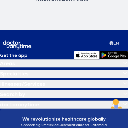
EN
Get the app
Areas
Specialties
Illnesses/Services
Search by
doctoranytime
We revolutionize healthcare globally
Greece
Belgium
Mexico
Colombia
Ecuador
Guatemala