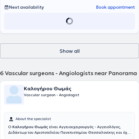
his concurrent teaching responsibilities, he was awarded the title of
Next availability
Book appointment
unpaid Clinical Lecturer by St George’s University of London. Upon
returning to Greece, he worked as an assistant vascular surgeon at
the University General Hospital of Patras. He is a PhD candidate at
the University of Patras and holds two Master’s degrees. He
possesses a license to perform Vascular Ultrasound (Triplex) and
continues his scientific work through participation in clinical studies,
the authorship of scientific articles, and presentations at vascular
surgery conferences.
Show all
6
Vascular surgeons - Angiologists near Panorama
Καλογήρου Θωμάς
Vascular surgeon - Angiologist
About the specialist
Ο
Καλογήρου Θωμάς
είναι Αγγειουχειρουργός - Αγγειολόγος,
Διδάκτωρ του Αριστοτελείου Πανεπιστημίου Θεσσαλονίκης και έχει
ολοκληρώσει Μεταπτυχιακή Εκπαίδευση στις Ενδοαγγειακές