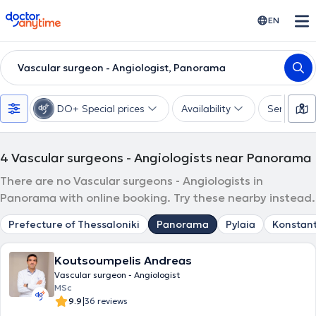
doctoranytime
EN
Vascular surgeon - Angiologist, Panorama
DO+ Special prices
Availability
Services
4
Vascular surgeons - Angiologists near Panorama
There are no Vascular surgeons - Angiologists in
Panorama with online booking. Try these nearby instead.
Prefecture of Thessaloniki
Panorama
Pylaia
Konstant
Koutsoumpelis Andreas
Vascular surgeon - Angiologist
MSc
|
9.9
36 reviews