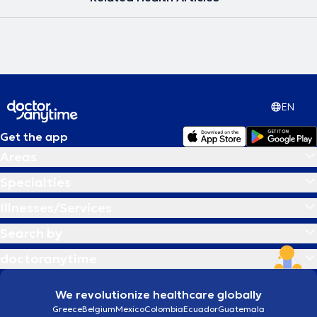
EN
Get the app
Areas
Specialties
Illnesses/Services
Search by
doctoranytime
We revolutionize healthcare globally
Greece
Belgium
Mexico
Colombia
Ecuador
Guatemala