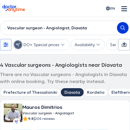
doctoranytime
EN
Vascular surgeon - Angiologist, Diavata
DO+ Special prices
Availability
Services
4
Vascular surgeons - Angiologists near Diavata
There are no Vascular surgeons - Angiologists in Diavata
with online booking. Try these nearby instead.
Prefecture of Thessaloniki
Diavata
Kordelio
Eleftheri
Mauros Dimitrios
Vascular surgeon - Angiologist
|
9.8
205 reviews