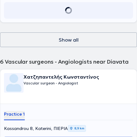
unpaid Clinical Lecturer by St George’s University of London. Upon
2020 και κατέχει θέση Αν. Διευθυντή Αγγειοχειρουργικής στην
returning to Greece, he worked as an assistant vascular surgeon at
Ευρωκλινική Αθηνών.
the University General Hospital of Patras. He is a PhD candidate at
the University of Patras and holds two Master’s degrees. He
possesses a license to perform Vascular Ultrasound (Triplex) and
continues his scientific work through participation in clinical studies,
the authorship of scientific articles, and presentations at vascular
surgery conferences.
Show all
6
Vascular surgeons - Angiologists near Diavata
Χατζηπαντελής Κωνσταντίνος
Vascular surgeon - Angiologist
Practice 1
Kassandrou 8, Katerini, ΠΙΕΡΙΑ
8,9 km