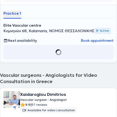
εξαιρετικά αποτελέσματα μέσα από μια εξατομικευμένη θεραπεία.
Είναι Πανεπιστημιακός Υπότροφος του Αγγειοχειρουργικού
τμήματος του Γενικού Νοσοκομείου Θεσσαλονίκης "Γ. Γεννηματάς",
Practice 1
επιτελώντας χειρουργικό έργο και συμμετέχοντας, παράλληλα,
στην εκπαίδευση των νέων ιατρών. Τέλος, διαθέτει κατάρτιση και
έχει ερευνητική δράση, η οποία αποτυπώνεται στις ακαδημαϊκές
Elite Vascular centre
δημοσιεύσεις και ανακοινώσεις σε εγχώρια και διεθνή συνέδρια,
Κομνηνών 68, Kalamaria, ΝΟΜΟΣ ΘΕΣΣΑΛΟΝΙΚΗΣ
14,3 km
στα οποία συμμετέχει, ενώ αποτελεί μέλος της ευρωπαϊκής
κοινότητας της αγγειοχειρουργικής από το 2016, καθώς και της
Next availability
Book appointment
Ελληνικής Αγγειοχειρουργικής Εταιρείας.
Vascular surgeons - Angiologists for Video
Consultation in Greece
Xaidaroglou Dimitrios
Vascular surgeon - Angiologist
|
9.9
67 reviews
Available for video consultation