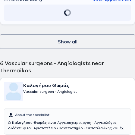
unpaid Clinical Lecturer by St George’s University of London. Upon
2020 και κατέχει θέση Αν. Διευθυντή Αγγειοχειρουργικής στην
returning to Greece, he worked as an assistant vascular surgeon at
Ευρωκλινική Αθηνών.
the University General Hospital of Patras. He is a PhD candidate at
the University of Patras and holds two Master’s degrees. He
possesses a license to perform Vascular Ultrasound (Triplex) and
continues his scientific work through participation in clinical studies,
the authorship of scientific articles, and presentations at vascular
surgery conferences.
Show all
6
Vascular surgeons - Angiologists near
Thermaikos
Καλογήρου Θωμάς
Vascular surgeon - Angiologist
About the specialist
Ο
Καλογήρου Θωμάς
είναι Αγγειουχειρουργός - Αγγειολόγος,
Διδάκτωρ του Αριστοτελείου Πανεπιστημίου Θεσσαλονίκης και έχει
ολοκληρώσει Μεταπτυχιακή Εκπαίδευση στις Ενδοαγγειακές