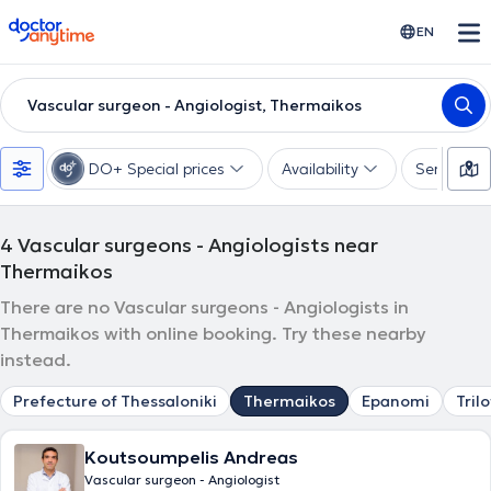
doctoranytime
EN
Vascular surgeon - Angiologist, Thermaikos
DO+ Special prices
Availability
Services
4
Vascular surgeons - Angiologists near
Thermaikos
There are no Vascular surgeons - Angiologists in
Thermaikos with online booking. Try these nearby
instead.
Prefecture of Thessaloniki
Thermaikos
Epanomi
Tril
Koutsoumpelis Andreas
Vascular surgeon - Angiologist