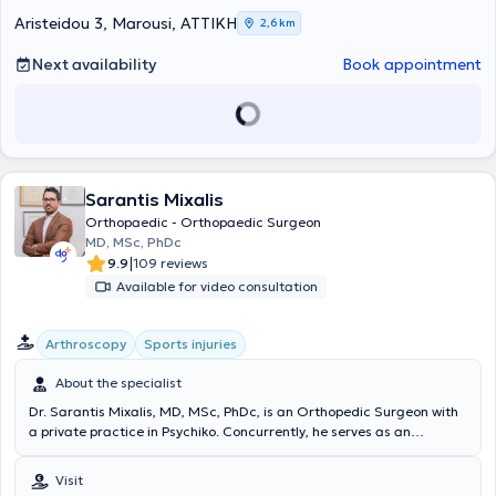
Microsurgery departments at KAT Hospital. Additionally, he holds a
postgraduate degree in Metabolic Bone Diseases - Osteoporosis
Aristeidou 3, Marousi, ΑΤΤΙΚΗ
2,6 km
from the National and Kapodistrian University of Athens. He is also a
member of the Hellenic Osteoporosis Society and the Hellenic Pain
Next availability
Book appointment
Society. Finally, he has contributed to scientific papers and
textbooks that have been presented at conferences and published in
journals.
Sarantis Mixalis
Orthopaedic - Orthopaedic Surgeon
MD, MSc, PhDc
|
9.9
109 reviews
Available for video consultation
Arthroscopy
Sports injuries
About the specialist
Dr. Sarantis Mixalis, MD, MSc, PhDc, is an Orthopedic Surgeon with
a private practice in Psychiko. Concurrently, he serves as an
Orthopedic Consultant specializing in Sports Injuries at
Metropolitan Hospital. He has extensive experience, having
Visit
completed his specialization at the General Children's Hospital "Agia