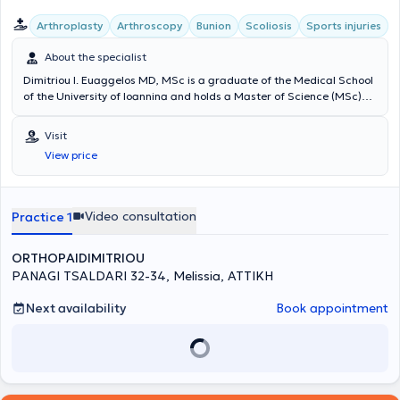
Arthroplasty
Arthroscopy
Bunion
Scoliosis
Sports injuries
About the specialist
Dimitriou I. Euaggelos MD, MSc is a graduate of the Medical School
of the University of Ioannina and holds a Master of Science (MSc)
degree from the National and Kapodistrian University of Athens. He
specialized in Orthopedics and Traumatology and sub-specialized
Visit
in Hip and Knee Reconstructive Surgery, Upper Limb Surgery, Sports
View price
Injuries, Arthroscopic Surgery, Pediatric Orthopedics, and
Osteoporosis treatment. He has extensive experience working at the
Attica General Hospital KAT and internationally. He maintains a
private practice in Melissia and performs surgeries at major private
Video consultation
Practice 1
clinics in Athens.
ORTHOPAIDIMITRIOU
PANAGI TSALDARI 32-34, Melissia, ΑΤΤΙΚΗ
Next availability
Book appointment