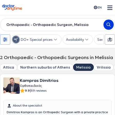
doctoranytime
EN
Orthopaedic - Orthopaedic Surgeon, Melissia
DO+ Special prices
Availability
Services
2
Orthopaedic - Orthopaedic Surgeons in Melissia
Attica
Northern suburbs of Athens
Melissia
Vrilissia
Kampras Dimitrios
Ορθοπαιδικός
|
9.9
69 reviews
About the specialist
Dimitrios Kampras is an Orthopedic Surgeon with a private practice