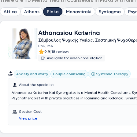
There are no Mental Health Counselors in Plaka with onli
Attica
Athens
Plaka
Monastiraki
Syntagma
Psyr
Athanasiou Katerina
Σύμβουλος Ψυχικής Υγείας, Συστημική Ψυχοθε
PhD, MA
|
9.9
18 reviews
Available for video consultation
Systemic Therapy
Anxiety and worry
Couple counseling
About the specialist
Athanasiou Katerina Kai Synergates is a Mental Health Consultant, Sy
Psychotherapist with private practices in Ioannina and Kolonaki. Simult
a founding member and Therapist at the Systemic Therapy and Couns
Ke.Sy.The.S. in Ioannina, a recognized Training Center of the E.F.T.A. Sh
Session Cost
in Systemic Family and Human Systems Therapy (individuals, families, 
View price
from the Society of Systemic Therapy and Human Systems Intervention.
she has specialized in Neuro-Linguistic Programming at Reframe Gree
attended numerous trainings in Systemic Thinking & Coaching. She is
the HEAP (Hellas Employee Assistance Programs) network, a regular m