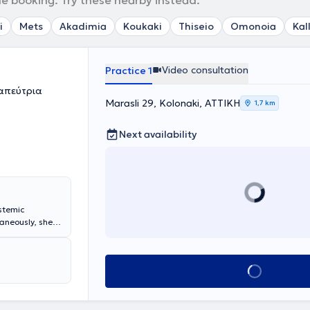
ne booking. Try these nearby instead.
i
Mets
Akadimia
Koukaki
Thiseio
Omonoia
Kal
Video consultation
Practice 1
ραπεύτρια
Marasli 29, Kolonaki, ΑΤΤΙΚΗ
1,7 km
Next availability
stemic
aneously, she is
eling Center
e is specialized
organizations)
Book appointment
 Additionally,
ce and has
 a member of
ember of EFTA