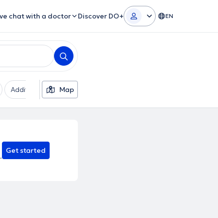
ive chat with a doctor
Discover DO+
EN
Additional filters
Map
Languages
Insurances
Ge
Get started
.