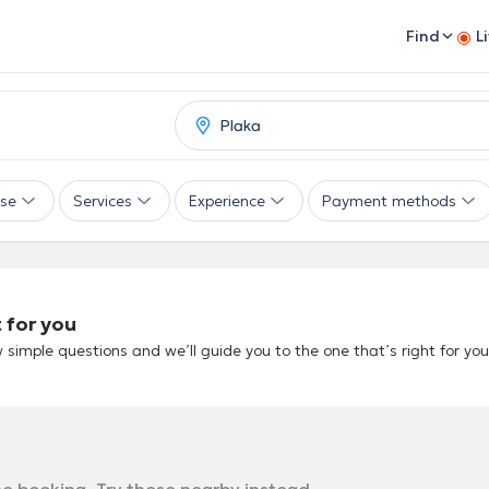
Find
L
ise
Services
Experience
Payment methods
 for you
 simple questions and we’ll guide you to the one that’s right for you