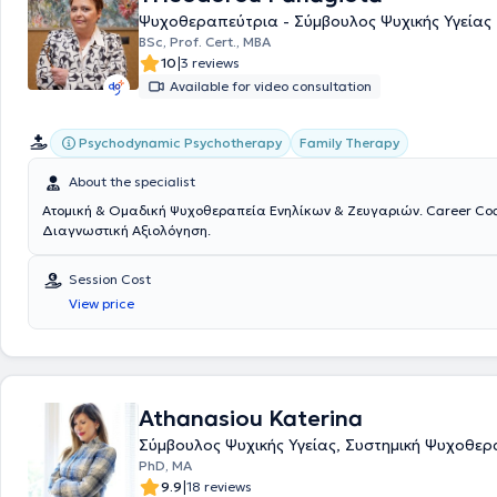
Ψυχοθεραπεύτρια - Σύμβουλος Ψυχικής Υγείας
BSc, Prof. Cert., MBA
|
10
3 reviews
Available for video consultation
Psychodynamic Psychotherapy
Family Therapy
About the specialist
Ατομική & Ομαδική Ψυχοθεραπεία Ενηλίκων & Ζευγαριών. Career Coa
Διαγνωστική Αξιολόγηση.
Session Cost
View price
Athanasiou Katerina
Σύμβουλος Ψυχικής Υγείας, Συστημική Ψυχοθε
PhD, MA
|
9.9
18 reviews