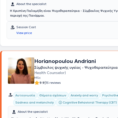
About the specialist
Η Χριστίνη Παλαμήδη είναι Ψυχοθεραπεύτρια - Σύμβουλος Ψυχικής Υγείας στην
περιοχή της Πανόρμου.
Session Cost
View price
Horianopoulou Andriani
Σύμβουλος ψυχικής υγείας - Ψυχοθεραπεύτρι
Health Counselor)
MSc
|
9.9
15 reviews
Αυτογνωσία
Θέματα σχέσεων
Anxiety and worry
Psychothe
Cognitive Behavioral Therapy (CBT)
Sadness and melancholy
About the specialist