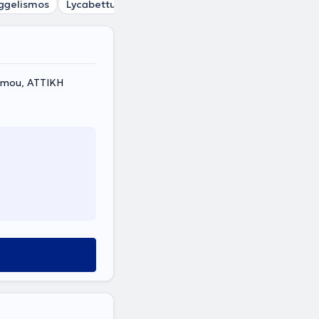
ggelismos
Lycabettus
Kypseli
Zografou
Pedion tou A
ormou, ΑΤΤΙΚΗ