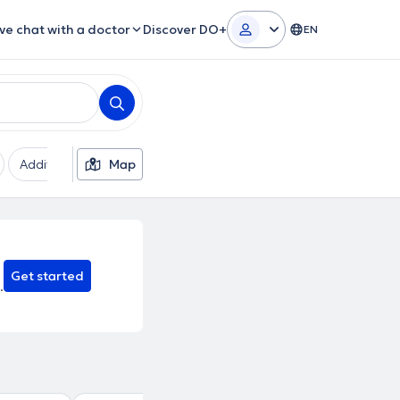
ive chat with a doctor
Discover DO+
EN
Additional filters
Map
Languages
Insurances
Ge
Get started
.