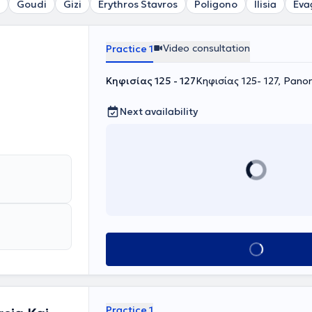
Goudi
Gizi
Erythros Stavros
Poligono
Ilisia
Eva
Video consultation
Practice 1
Κηφισίας 125 - 127
Κηφισίας 125- 127, Pan
Next availability
Book appointment
Practice 1