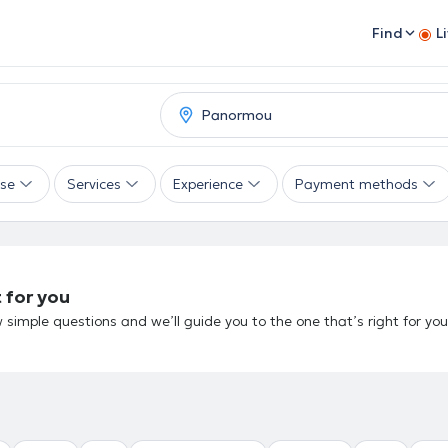
Find
L
ise
Services
Experience
Payment methods
 for you
 simple questions and we’ll guide you to the one that’s right for you