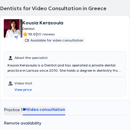
Dentists for Video Consultation in Greece
Kousia Kerasoula
Dentist
|
10.0
50 reviews
Available for video consultation
About the specialist
Kousia Kerasoula is a Dentist and has operated a private dental
practice in Larissa since 2010. She holds a degree in dentistry from
the School of Health Sciences at Aristotle University of Thessaloniki.
She has worked in a private dental clinic in Larissa and as a
Video Visit
volunteer at the Dental Clinic of the Military Hospital of Larissa.
View price
Additionally, she worked as an associate dentist at the Antwerp
House dental clinic in Cambridge, England, practicing general
dentistry. Furthermore, she regularly attends numerous conferences
and seminars as part of her continuous professional development.
Video consultation
Practice 1
Remote availability