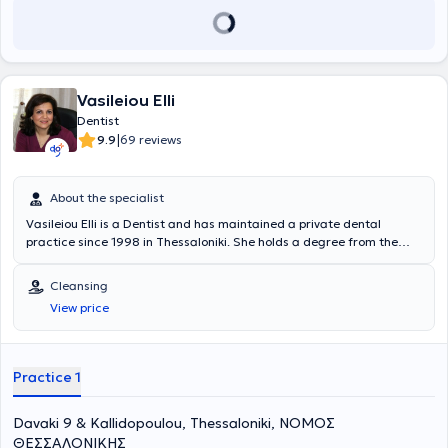
Vasileiou Elli
Dentist
|
9.9
69 reviews
About the specialist
Vasileiou Elli is a Dentist and has maintained a private dental
practice since 1998 in Thessaloniki. She holds a degree from the
Dental School of Aristotle University of Thessaloniki and completed
the postgraduate program in Endodontics at the same university's
Cleansing
Dental School. She has extensive experience in endodontics,
View price
aesthetic dentistry, fixed and removable prosthetics, and preventive
dentistry. Furthermore, Dr. Vasileiou is a member of the Thessaloniki
Dental Association, the Hellenic Endodontic Society, and the
Stomatological Society of Northern Greece, and regularly attends
Practice 1
numerous conferences as part of her continuing education.
Davaki 9 & Kallidopoulou, Thessaloniki, ΝΟΜΟΣ
ΘΕΣΣΑΛΟΝΙΚΗΣ