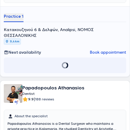
full range of dental procedures including digital scans with an
intraoral scanner, CAD/CAM restoration design, implants, smile
design, customized trays for whitening and bruxism, surgical tooth
Practice 1
extractions, wisdom tooth removal, whitening, aesthetic dentistry,
orthodontic treatments with clear aligners and the FASTBRACES
Κατακουζηνού 6 & Δελφών, Analipsi, ΝΟΜΟΣ
method, periodontology, prosthodontics, endodontics and fillings, as
well as facial mesotherapy.
ΘΕΣΣΑΛΟΝΙΚΗΣ
9,4 km
Next availability
Book appointment
Papadopoulos Athanasios
Dentist
|
9.9
188 reviews
About the specialist
Papadopoulos Athanasios is a Dental Surgeon who maintains a
private practice in Kalamaria. He studied Dentistry at Aristotle