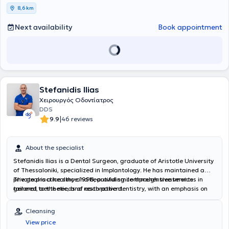
8,6 km
Next availability
Book appointment
Stefanidis Ilias
Χειρουργός Οδοντίατρος
DDS
|
9.9
46 reviews
About the specialist
Stefanidis Ilias is a Dental Surgeon, graduate of Aristotle University
of Thessaloniki, specialized in Implantology. He has maintained a
private practice since 1998, providing comprehensive services in
The goal is a healthy and beautiful smile through treatments
general, aesthetic, and restorative dentistry, with an emphasis on
tailored to the needs of each patient.
digital solutions and the precision of modern technology. He offers
excellent dental care in the greater Thessaloniki area, investing in
Cleansing
state-of-the-art equipment and ensuring a relaxing and
View price
comfortable environment for the patient. His practice performs the