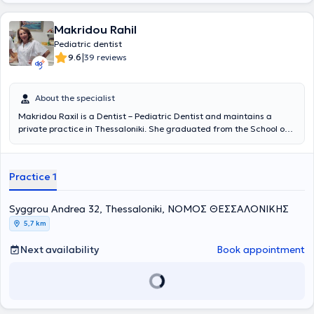
Makridou Rahil
Pediatric dentist
|
9.6
39 reviews
About the specialist
Makridou Raxil is a Dentist – Pediatric Dentist and maintains a
private practice in Thessaloniki. She graduated from the School of
Dentistry at Aristotle University of Thessaloniki and has received
postgraduate training in pediatric dentistry at the School of
Dentistry Aarhus in Denmark and at the University of Leeds in
Practice 1
England. She possesses extensive academic and professional
experience in the field and her practice caters to the needs of both
children and adults.
Syggrou Andrea 32, Thessaloniki, ΝΟΜΟΣ ΘΕΣΣΑΛΟΝΙΚΗΣ
5,7 km
Next availability
Book appointment