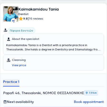
Kaimakamidou Tania
Dentist
|
9.8
76 reviews
Γέφυρα δοντιών
About the specialist
Kaimakamidou Tania is a Dentist with a private practice in
Thessaloniki. She holds a degree in Dentistry and Stomatology from
the University of Belgrade. She is a member of the Thessaloniki
Dental Association and has participated in numerous conferences
Cleansing
related to Dentistry and Stomatology in Greece and Belgrade,
View price
remaining continuously updated on advances in her field. With 25
years of experience, her practice offers services such as dental
cleaning and whitening, aesthetic fillings, root canal treatments,
extractions, treatment of gingivitis and periodontitis, prosthetics,
Practice 1
and other procedures.
Papafi 46, Thessaloniki, ΝΟΜΟΣ ΘΕΣΣΑΛΟΝΙΚΗΣ
7,9 km
Next availability
Book appointment