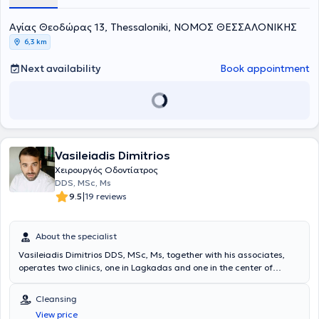
Aγίας Θεοδώρας 13, Thessaloniki, ΝΟΜΟΣ ΘΕΣΣΑΛΟΝΙΚΗΣ
6,3 km
Next availability
Book appointment
Vasileiadis Dimitrios
Χειρουργός Οδοντίατρος
DDS, MSc, Ms
|
9.5
19 reviews
About the specialist
Vasileiadis Dimitrios DDS, MSc, Ms, together with his associates,
operates two clinics, one in Lagkadas and one in the center of
Thessaloniki. He is a
Oral Surgeon
specializing in Implantology and
Aesthetic Dentistry. He is a graduate of the Dental School of
Cleansing
Aristotle University of Thessaloniki and holds postgraduate degrees
View price
in Implantology (Cardiff University, Wales) and Aesthetic Dentistry