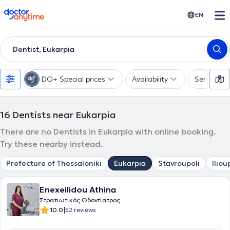
doctoranytime
EN
Dentist, Eukarpia
DO+ Special prices
Availability
Services
16
Dentists near Eukarpia
There are no Dentists in Eukarpia with online booking.
Try these nearby instead.
Prefecture of Thessaloniki
Eukarpia
Stavroupoli
Iliou
Enexeilidou Athina
Στρατιωτικός Οδοντίατρος
|
10.0
52 reviews