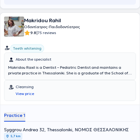
Makridou Rahil
Οδοντίατρος-Παιδοδοντίατρος
|
9.8
75 reviews
Teeth whitening
About the specialist
Makridou Raxil is a Dentist – Pediatric Dentist and maintains a
private practice in Thessaloniki. She is a graduate of the School of
Dentistry at Aristotle University of Thessaloniki and has received
advanced training in pediatric dentistry at the Aarhus School of
Cleansing
Dentistry in Denmark and the University of Leeds in England. She
View price
has extensive academic and professional experience in the field and
her practice caters to the needs of both children and adults.
Practice 1
Syggrou Andrea 32, Thessaloniki, ΝΟΜΟΣ ΘΕΣΣΑΛΟΝΙΚΗΣ
5,7 km