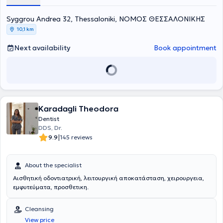
experience in the field and her practice caters to the needs of both
children and adults.
Syggrou Andrea 32, Thessaloniki, ΝΟΜΟΣ ΘΕΣΣΑΛΟΝΙΚΗΣ
10,1 km
Next availability
Book appointment
Karadagli Theodora
Dentist
DDS, Dr.
|
9.9
145 reviews
About the specialist
Αισθητική οδοντιατρική, λειτουργική αποκατάσταση, χειρουργεια,
εμφυτεύματα, προσθετικη.
Cleansing
View price