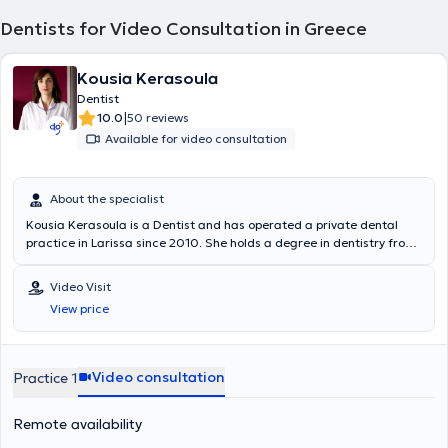
Dentists for Video Consultation in Greece
Kousia Kerasoula
Dentist
|
10.0
50 reviews
Available for video consultation
About the specialist
Kousia Kerasoula is a Dentist and has operated a private dental
practice in Larissa since 2010. She holds a degree in dentistry from
the School of Health Sciences at Aristotle University of Thessaloniki.
She has worked in a private dental clinic in Larissa and as a
Video Visit
volunteer at the Dental Clinic of the Military Hospital of Larissa.
View price
Additionally, she worked as an associate dentist at the Antwerp
House dental clinic in Cambridge, England, practicing general
dentistry. Furthermore, she regularly attends numerous conferences
and seminars as part of her continuous professional development.
Video consultation
Practice 1
Remote availability