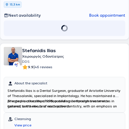
13,3 km
Next availability
Book appointment
Stefanidis Ilias
Χειρουργός Οδοντίατρος
DDS
|
9.9
46 reviews
About the specialist
Stefanidis Ilias is a Dental Surgeon, graduate of Aristotle University
of Thessaloniki, specialized in Implantology. He has maintained a
private practice since 1998, providing comprehensive services in
The goal is a healthy and beautiful smile through treatments
general, aesthetic, and restorative dentistry, with an emphasis on
tailored to the needs of each patient.
digital solutions and the precision of modern technology. He offers
excellent dental care in the greater Thessaloniki area, investing in
Cleansing
state-of-the-art equipment and ensuring a relaxing and
View price
comfortable environment for the patient. His practice performs the