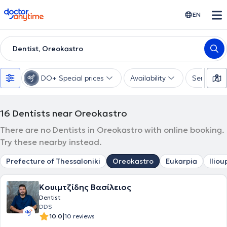
doctoranytime
EN
Dentist, Oreokastro
DO+ Special prices
Availability
Services
16
Dentists near Oreokastro
There are no Dentists in Oreokastro with online booking.
Try these nearby instead.
Prefecture of Thessaloniki
Oreokastro
Eukarpia
Iliou
Κουιμτζίδης Βασίλειος
Dentist
DDS
|
10.0
10 reviews