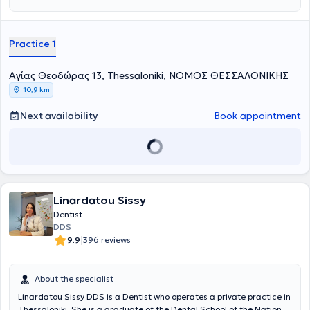
Practice 1
Aγίας Θεοδώρας 13, Thessaloniki, ΝΟΜΟΣ ΘΕΣΣΑΛΟΝΙΚΗΣ
10,9 km
Next availability
Book appointment
Linardatou Sissy
Dentist
DDS
|
9.9
396 reviews
About the specialist
Linardatou Sissy DDS is a Dentist who operates a private practice in
Thessaloniki. She is a graduate of the Dental School of the National