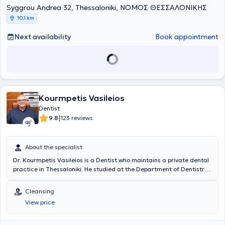
Syggrou Andrea 32, Thessaloniki, ΝΟΜΟΣ ΘΕΣΣΑΛΟΝΙΚΗΣ
10,1 km
Next availability
Book appointment
Kourmpetis Vasileios
Dentist
|
9.8
123 reviews
About the specialist
Dr. Kourmpetis Vasileios is a Dentist who maintains a private dental
practice in Thessaloniki. He studied at the Department of Dentistry
at the Aristotle University of Thessaloniki. Concurrently with his
studies and after his graduation, he worked as a dental assistant in
Cleansing
the clinics of professors at the Department of Endodontics of the
View price
Aristotle University of Thessaloniki Dental School. In 2003, together
with Professors Leonidas Vassiliadis and Christos Stavrianos, they
published the first two books on Forensic Dentistry in Greece, in