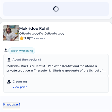
Makridou Rahil
Οδοντίατρος-Παιδοδοντίατρος
|
9.8
75 reviews
Teeth whitening
About the specialist
Makridou Raxil is a Dentist – Pediatric Dentist and maintains a
private practice in Thessaloniki. She is a graduate of the School of
Dentistry at Aristotle University of Thessaloniki and has received
advanced training in pediatric dentistry at the Aarhus School of
Cleansing
Dentistry in Denmark and the University of Leeds in England. She
View price
has extensive academic and professional experience in the field and
her practice caters to the needs of both children and adults.
Practice 1