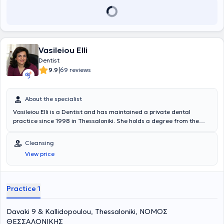
Vasileiou Elli
Dentist
|
9.9
69 reviews
About the specialist
Vasileiou Elli is a Dentist and has maintained a private dental
practice since 1998 in Thessaloniki. She holds a degree from the
Dental School of Aristotle University of Thessaloniki and completed
the postgraduate program in Endodontics at the same university's
Cleansing
Dental School. She has extensive experience in endodontics,
View price
aesthetic dentistry, fixed and removable prosthetics, and preventive
dentistry. Furthermore, Dr. Vasileiou is a member of the Thessaloniki
Dental Association, the Hellenic Endodontic Society, and the
Stomatological Society of Northern Greece, and regularly attends
Practice 1
numerous conferences as part of her continuing education.
Davaki 9 & Kallidopoulou, Thessaloniki, ΝΟΜΟΣ
ΘΕΣΣΑΛΟΝΙΚΗΣ