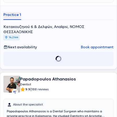
full range of dental procedures including digital scans with an
intraoral scanner, CAD/CAM restoration design, implants, smile
design, customized trays for whitening and bruxism, surgical tooth
Practice 1
extractions, wisdom tooth removal, whitening, aesthetic dentistry,
orthodontic treatments with clear aligners and the FASTBRACES
Κατακουζηνού 6 & Δελφών, Analipsi, ΝΟΜΟΣ
method, periodontology, prosthodontics, endodontics and fillings, as
well as facial mesotherapy.
ΘΕΣΣΑΛΟΝΙΚΗΣ
14,2 km
Next availability
Book appointment
Papadopoulos Athanasios
Dentist
|
9.9
188 reviews
About the specialist
Papadopoulos Athanasios is a Dental Surgeon who maintains a
private practice in Kalamaria. He studied Dentistry at Aristotle