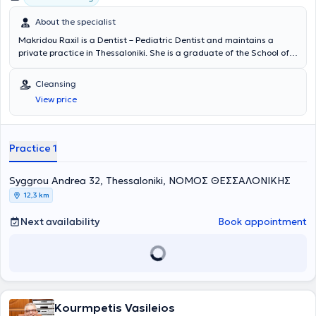
About the specialist
Makridou Raxil is a Dentist – Pediatric Dentist and maintains a
private practice in Thessaloniki. She is a graduate of the School of
Dentistry at Aristotle University of Thessaloniki and has received
advanced training in pediatric dentistry at the Aarhus School of
Cleansing
Dentistry in Denmark and the University of Leeds in England. She
View price
has extensive academic and professional experience in the field and
her practice caters to the needs of both children and adults.
Practice 1
Syggrou Andrea 32, Thessaloniki, ΝΟΜΟΣ ΘΕΣΣΑΛΟΝΙΚΗΣ
12,3 km
Next availability
Book appointment
Kourmpetis Vasileios