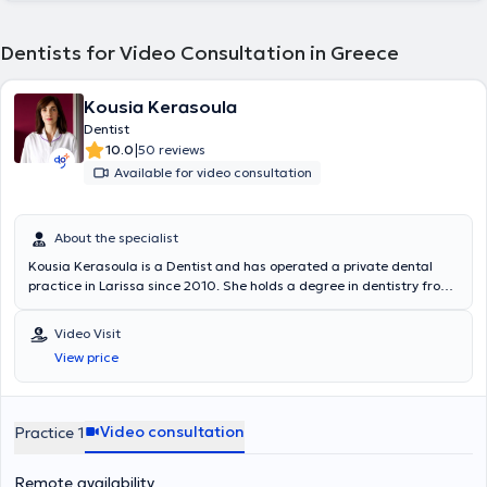
Dentists for Video Consultation in Greece
Kousia Kerasoula
Dentist
|
10.0
50 reviews
Available for video consultation
About the specialist
Kousia Kerasoula is a Dentist and has operated a private dental
practice in Larissa since 2010. She holds a degree in dentistry from
the School of Health Sciences at Aristotle University of Thessaloniki.
She has worked in a private dental clinic in Larissa and as a
Video Visit
volunteer at the Dental Clinic of the Military Hospital of Larissa.
View price
Additionally, she worked as an associate dentist at the Antwerp
House dental clinic in Cambridge, England, practicing general
dentistry. Furthermore, she regularly attends numerous conferences
and seminars as part of her continuous professional development.
Video consultation
Practice 1
Remote availability