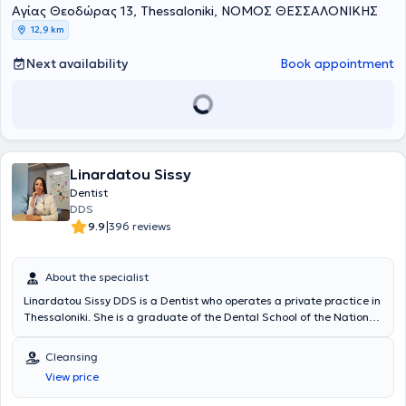
Aγίας Θεοδώρας 13, Thessaloniki, ΝΟΜΟΣ ΘΕΣΣΑΛΟΝΙΚΗΣ
12,9 km
Next availability
Book appointment
Linardatou Sissy
Dentist
DDS
|
9.9
396 reviews
About the specialist
Linardatou Sissy DDS is a Dentist who operates a private practice in
Thessaloniki. She is a graduate of the Dental School of the National
and Kapodistrian University of Athens and has extensive experience
in prosthodontics and cosmetic dentistry. She has worked at a
Cleansing
General Dentistry Clinic in Thessaloniki and at a Cosmetic Dentistry
View price
Clinic in Athens. In her practice, she manages cases involving
endodontics, preventive dentistry, pediatric dentistry, occlusal