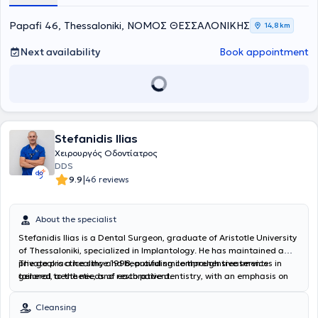
Papafi 46, Thessaloniki, ΝΟΜΟΣ ΘΕΣΣΑΛΟΝΙΚΗΣ
14,8 km
Next availability
Book appointment
Stefanidis Ilias
Χειρουργός Οδοντίατρος
DDS
|
9.9
46 reviews
About the specialist
Stefanidis Ilias is a Dental Surgeon, graduate of Aristotle University
of Thessaloniki, specialized in Implantology. He has maintained a
private practice since 1998, providing comprehensive services in
The goal is a healthy and beautiful smile through treatments
general, aesthetic, and restorative dentistry, with an emphasis on
tailored to the needs of each patient.
digital solutions and the precision of modern technology. He offers
excellent dental care in the greater Thessaloniki area, investing in
Cleansing
state-of-the-art equipment and ensuring a relaxing and