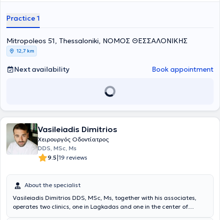
splints for bruxism, cleanings, periodontal therapy, and extractions.
Furthermore, she is a member of the Thessaloniki Dental
Practice 1
Association.
Mitropoleos 51, Thessaloniki, ΝΟΜΟΣ ΘΕΣΣΑΛΟΝΙΚΗΣ
12,7 km
Next availability
Book appointment
Vasileiadis Dimitrios
Χειρουργός Οδοντίατρος
DDS, MSc, Ms
|
9.5
19 reviews
About the specialist
Vasileiadis Dimitrios DDS, MSc, Ms, together with his associates,
operates two clinics, one in Lagkadas and one in the center of
Thessaloniki. He is a
Oral Surgeon
specializing in Implantology and