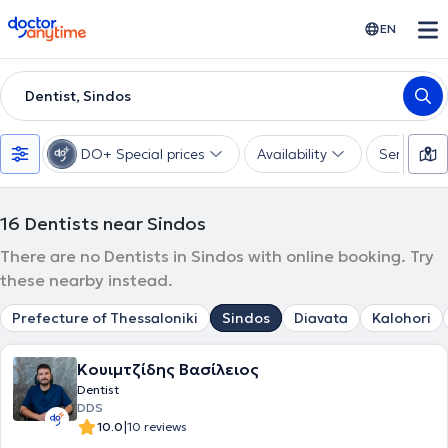
doctoranytime
EN
Dentist, Sindos
DO+ Special prices
Availability
Services
16
Dentists near Sindos
There are no Dentists in Sindos with online booking. Try
these nearby instead.
Prefecture of Thessaloniki
Sindos
Diavata
Kalohori
Κουιμτζίδης Βασίλειος
Dentist
DDS
|
10.0
10 reviews