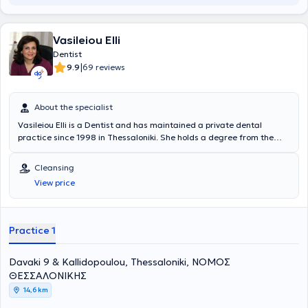
Vasileiou Elli
Dentist
|
9.9
69 reviews
About the specialist
Vasileiou Elli is a Dentist and has maintained a private dental
practice since 1998 in Thessaloniki. She holds a degree from the
Dental School of Aristotle University of Thessaloniki and completed
the postgraduate program in Endodontics at the same university's
Cleansing
Dental School. She has extensive experience in endodontics,
View price
aesthetic dentistry, fixed and removable prosthetics, and preventive
dentistry. Furthermore, Dr. Vasileiou is a member of the Thessaloniki
Dental Association, the Hellenic Endodontic Society, and the
Stomatological Society of Northern Greece, and regularly attends
Practice 1
numerous conferences as part of her continuing education.
Davaki 9 & Kallidopoulou, Thessaloniki, ΝΟΜΟΣ
ΘΕΣΣΑΛΟΝΙΚΗΣ
14,6 km