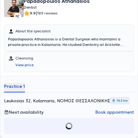
Papadopoulos Athanasios
Dentist
|
9.9
189 reviews
About the specialist
Papadopoulos Athanasios is a Dental Surgeon who maintains a
private practice in Kalamaria. He studied Dentistry at Aristotle
University of Thessaloniki, and later completed a postgraduate
degree (MSc) in Aesthetic and Restorative Dentistry at the same
Cleansing
institution. He has served as a Dental Officer at the Military Hospital
View price
KIXNE in Didymoteicho and volunteered as a Dentist at the Social
Clinic of Thessaloniki. Finally, he works within the broad field of
general dentistry and has particular expertise in aesthetic dentistry,
especially in tooth whitening.
Practice 1
Leukosias 32, Kalamaria, ΝΟΜΟΣ ΘΕΣΣΑΛΟΝΙΚΗΣ
16,3 km
Next availability
Book appointment