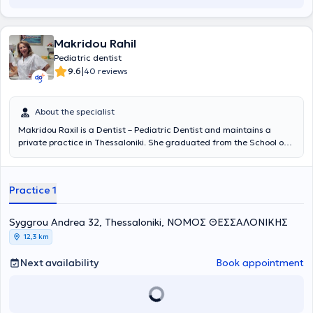
Makridou Rahil
Pediatric dentist
|
9.6
40 reviews
About the specialist
Makridou Raxil is a Dentist – Pediatric Dentist and maintains a
private practice in Thessaloniki. She graduated from the School of
Dentistry at Aristotle University of Thessaloniki and has received
postgraduate training in pediatric dentistry at the School of
Dentistry Aarhus in Denmark and at the University of Leeds in
Practice 1
England. She possesses extensive academic and professional
experience in the field and her practice caters to the needs of both
children and adults.
Syggrou Andrea 32, Thessaloniki, ΝΟΜΟΣ ΘΕΣΣΑΛΟΝΙΚΗΣ
12,3 km
Next availability
Book appointment