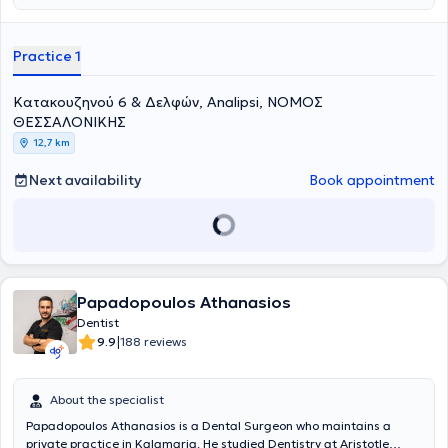
full range of dental procedures including digital scans with an
intraoral scanner, CAD/CAM restoration design, implants, smile
design, customized trays for whitening and bruxism, surgical tooth
Practice 1
extractions, wisdom tooth removal, whitening, aesthetic dentistry,
orthodontic treatments with clear aligners and the FASTBRACES
Κατακουζηνού 6 & Δελφών, Analipsi, ΝΟΜΟΣ
method, periodontology, prosthodontics, endodontics and fillings, as
well as facial mesotherapy.
ΘΕΣΣΑΛΟΝΙΚΗΣ
12,7 km
Next availability
Book appointment
Papadopoulos Athanasios
Dentist
|
9.9
188 reviews
About the specialist
Papadopoulos Athanasios is a Dental Surgeon who maintains a
private practice in Kalamaria. He studied Dentistry at Aristotle