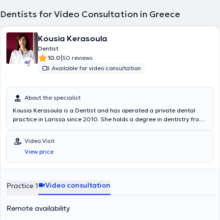
Dentists for Video Consultation in Greece
Kousia Kerasoula
Dentist
|
10.0
50 reviews
Available for video consultation
About the specialist
Kousia Kerasoula is a Dentist and has operated a private dental
practice in Larissa since 2010. She holds a degree in dentistry from
the School of Health Sciences at Aristotle University of Thessaloniki.
She has worked in a private dental clinic in Larissa and as a
Video Visit
volunteer at the Dental Clinic of the Military Hospital of Larissa.
View price
Additionally, she worked as an associate dentist at the Antwerp
House dental clinic in Cambridge, England, practicing general
dentistry. Furthermore, she regularly attends numerous conferences
and seminars as part of her continuous professional development.
Video consultation
Practice 1
Remote availability