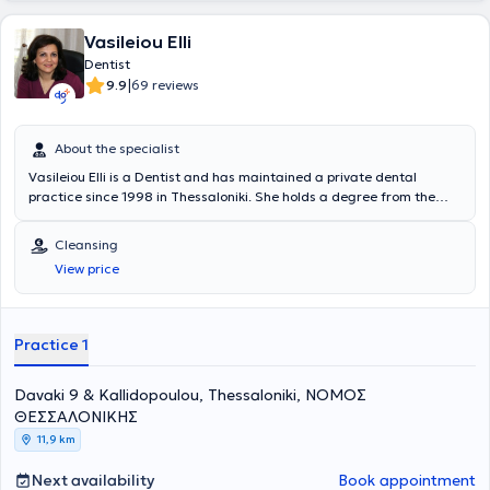
Vasileiou Elli
Dentist
|
9.9
69 reviews
About the specialist
Vasileiou Elli is a Dentist and has maintained a private dental
practice since 1998 in Thessaloniki. She holds a degree from the
Dental School of Aristotle University of Thessaloniki and completed
the postgraduate program in Endodontics at the same university's
Cleansing
Dental School. She has extensive experience in endodontics,
View price
aesthetic dentistry, fixed and removable prosthetics, and preventive
dentistry. Furthermore, Dr. Vasileiou is a member of the Thessaloniki
Dental Association, the Hellenic Endodontic Society, and the
Stomatological Society of Northern Greece, and regularly attends
Practice 1
numerous conferences as part of her continuing education.
Davaki 9 & Kallidopoulou, Thessaloniki, ΝΟΜΟΣ
ΘΕΣΣΑΛΟΝΙΚΗΣ
11,9 km
Next availability
Book appointment