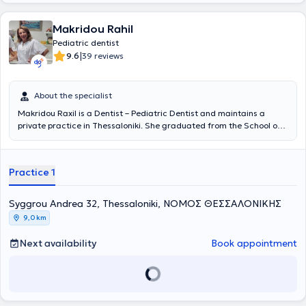
Makridou Rahil
Pediatric dentist
|
9.6
39 reviews
About the specialist
Makridou Raxil is a Dentist – Pediatric Dentist and maintains a
private practice in Thessaloniki. She graduated from the School of
Dentistry at Aristotle University of Thessaloniki and has received
postgraduate training in pediatric dentistry at the School of
Dentistry Aarhus in Denmark and at the University of Leeds in
Practice 1
England. She possesses extensive academic and professional
experience in the field and her practice caters to the needs of both
children and adults.
Syggrou Andrea 32, Thessaloniki, ΝΟΜΟΣ ΘΕΣΣΑΛΟΝΙΚΗΣ
9,0 km
Next availability
Book appointment