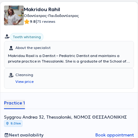
Makridou Rahil
Οδοντίατρος-Παιδοδοντίατρος
|
9.8
75 reviews
Teeth whitening
About the specialist
Makridou Raxil is a Dentist – Pediatric Dentist and maintains a
private practice in Thessaloniki. She is a graduate of the School of
Dentistry at Aristotle University of Thessaloniki and has received
advanced training in pediatric dentistry at the Aarhus School of
Cleansing
Dentistry in Denmark and the University of Leeds in England. She
View price
has extensive academic and professional experience in the field and
her practice caters to the needs of both children and adults.
Practice 1
Syggrou Andrea 32, Thessaloniki, ΝΟΜΟΣ ΘΕΣΣΑΛΟΝΙΚΗΣ
9,0 km
Next availability
Book appointment