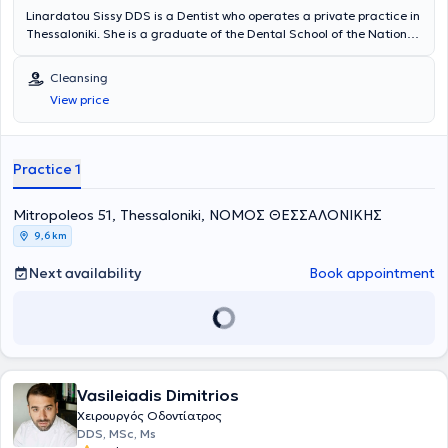
Linardatou Sissy DDS is a Dentist who operates a private practice in
Thessaloniki. She is a graduate of the Dental School of the National
and Kapodistrian University of Athens and has extensive experience
in prosthodontics and cosmetic dentistry. She has worked at a
Cleansing
General Dentistry Clinic in Thessaloniki and at a Cosmetic Dentistry
View price
Clinic in Athens. In her practice, she manages cases involving
endodontics, preventive dentistry, pediatric dentistry, occlusal
splints for bruxism, cleanings, periodontal therapy, and extractions.
Furthermore, she is a member of the Thessaloniki Dental
Practice 1
Association.
Mitropoleos 51, Thessaloniki, ΝΟΜΟΣ ΘΕΣΣΑΛΟΝΙΚΗΣ
9,6 km
Next availability
Book appointment
Vasileiadis Dimitrios
Χειρουργός Οδοντίατρος
DDS, MSc, Ms