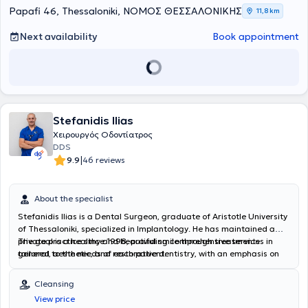
Papafi 46, Thessaloniki, ΝΟΜΟΣ ΘΕΣΣΑΛΟΝΙΚΗΣ
11,8 km
Next availability
Book appointment
Stefanidis Ilias
Χειρουργός Οδοντίατρος
DDS
|
9.9
46 reviews
About the specialist
Stefanidis Ilias is a Dental Surgeon, graduate of Aristotle University
of Thessaloniki, specialized in Implantology. He has maintained a
private practice since 1998, providing comprehensive services in
The goal is a healthy and beautiful smile through treatments
general, aesthetic, and restorative dentistry, with an emphasis on
tailored to the needs of each patient.
digital solutions and the precision of modern technology. He offers
excellent dental care in the greater Thessaloniki area, investing in
Cleansing
state-of-the-art equipment and ensuring a relaxing and
View price
comfortable environment for the patient. His practice performs the