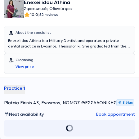
Enexeilidou Athina
Στρατιωτικός Οδοντίατρος
|
10.0
52 reviews
About the specialist
Enexeilidou Athina is a Military Dentist and operates a private
dental practice in Evosmos, Thessaloniki. She graduated from the
Military School of Officers of Corps (SSAS) and the Dental School of
Aristotle University of Thessaloniki. She completed postgraduate
Cleansing
training in Implantology at New York University (NYU). She has
View price
worked at the Maxillofacial Surgery Clinic of the 401 General
Military Hospital of Athens, the Athens Garrison Dental Clinic, the
Komotini Garrison Dental Clinic (STEP Komotini), and the Xanthi
Garrison Dental Clinic (212 KIXNE), and since 2023 she has been the
Practice 1
Head Dentist of the Dental Department at the 424 General Military
Training Hospital. From 2014 to 2023, she maintained a private
practice in the city of Komotini.
Plateia Eirinis 43, Evosmos, ΝΟΜΟΣ ΘΕΣΣΑΛΟΝΙΚΗΣ
5,6 km
Next availability
Book appointment