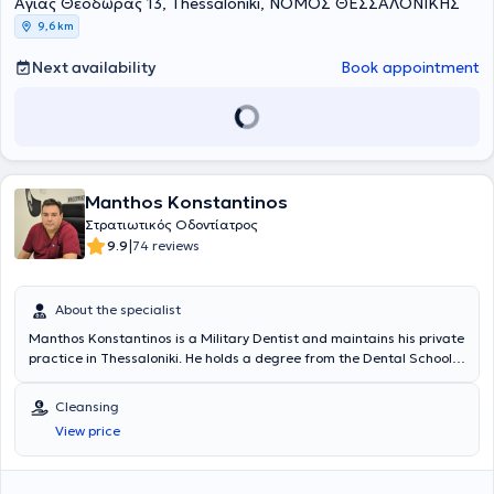
Aγίας Θεοδώρας 13, Thessaloniki, ΝΟΜΟΣ ΘΕΣΣΑΛΟΝΙΚΗΣ
9,6 km
Next availability
Book appointment
Manthos Konstantinos
Στρατιωτικός Οδοντίατρος
|
9.9
74 reviews
About the specialist
Manthos Konstantinos is a Military Dentist and maintains his private
practice in Thessaloniki. He holds a degree from the Dental School
of Aristotle University of Thessaloniki. He has completed
postgraduate studies in Aesthetic-Prosthetic Dentistry at the
Cleansing
University of Sheffield in England, as well as in Health Unit
View price
Management at the Hellenic Open University. He received further
training at the Maxillofacial Surgery - Dental Department of the
401 General Military Hospital of Athens and at the Prosthetic