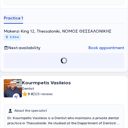
πράξη. Είναι μέλος της ΕΑΑΟ (Ελληνικη Ακαδημία Αισθητικής
Οδοντιατρικής), όπως και της ESOLA (Πανευρωπαϊκή Ομοσπονδία
Χρηστών Laser). Διατηρεί ιδιωτικό οδοντιατρείο επί 30 χρόνια και
Practice 1
πρόσφατα σε ανακαινισμένο χώρο, εξοπλισμένο με σύγχρονη
ψηφιακή τεχνολογία και πολυμηχάνημα Laser, στη διεύθυνση
Μακένζι Κινγκ 12, στο κέντρο Θεσσαλονίκης, στον 1ο όροφο.
Μakenzi King 12, Thessaloniki, ΝΟΜΟΣ ΘΕΣΣΑΛΟΝΙΚΗΣ
9,8 km
Next availability
Book appointment
Kourmpetis Vasileios
Dentist
|
9.8
123 reviews
About the specialist
Dr. Kourmpetis Vasileios is a Dentist who maintains a private dental
practice in Thessaloniki. He studied at the Department of Dentistry