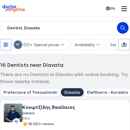
doctoranytime
EN
Dentist, Diavata
DO+ Special prices
Availability
Services
16
Dentists near Diavata
There are no Dentists in Diavata with online booking. Try
these nearby instead.
Prefecture of Thessaloniki
Diavata
Eleftherio - Kordelio
Κουιμτζίδης Βασίλειος
Dentist
DDS
|
10.0
10 reviews