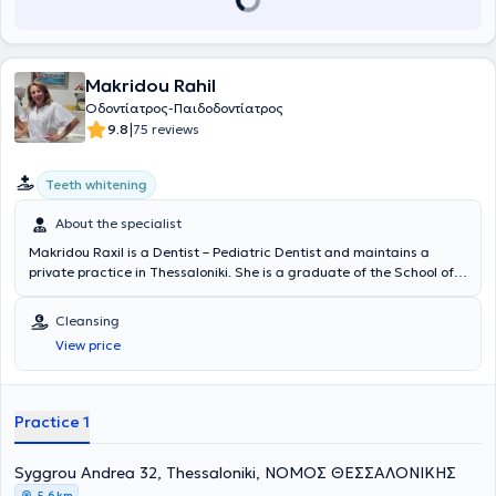
Makridou Rahil
Οδοντίατρος-Παιδοδοντίατρος
|
9.8
75 reviews
Teeth whitening
About the specialist
Makridou Raxil is a Dentist – Pediatric Dentist and maintains a
private practice in Thessaloniki. She is a graduate of the School of
Dentistry at Aristotle University of Thessaloniki and has received
advanced training in pediatric dentistry at the Aarhus School of
Cleansing
Dentistry in Denmark and the University of Leeds in England. She
View price
has extensive academic and professional experience in the field and
her practice caters to the needs of both children and adults.
Practice 1
Syggrou Andrea 32, Thessaloniki, ΝΟΜΟΣ ΘΕΣΣΑΛΟΝΙΚΗΣ
5,6 km