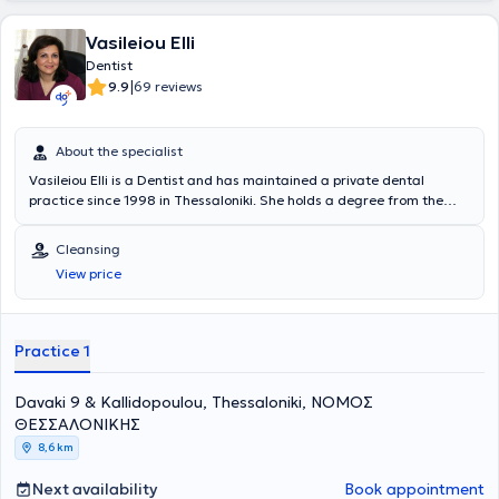
Vasileiou Elli
Dentist
|
9.9
69 reviews
About the specialist
Vasileiou Elli is a Dentist and has maintained a private dental
practice since 1998 in Thessaloniki. She holds a degree from the
Dental School of Aristotle University of Thessaloniki and completed
the postgraduate program in Endodontics at the same university's
Cleansing
Dental School. She has extensive experience in endodontics,
View price
aesthetic dentistry, fixed and removable prosthetics, and preventive
dentistry. Furthermore, Dr. Vasileiou is a member of the Thessaloniki
Dental Association, the Hellenic Endodontic Society, and the
Stomatological Society of Northern Greece, and regularly attends
Practice 1
numerous conferences as part of her continuing education.
Davaki 9 & Kallidopoulou, Thessaloniki, ΝΟΜΟΣ
ΘΕΣΣΑΛΟΝΙΚΗΣ
8,6 km
Next availability
Book appointment