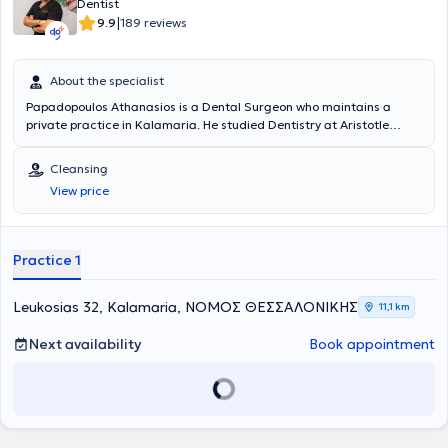
Dentist
|
9.9
189 reviews
About the specialist
Papadopoulos Athanasios is a Dental Surgeon who maintains a
private practice in Kalamaria. He studied Dentistry at Aristotle
University of Thessaloniki, and later completed a postgraduate
degree (MSc) in Aesthetic and Restorative Dentistry at the same
Cleansing
institution. He has served as a Dental Officer at the Military Hospital
View price
KIXNE in Didymoteicho and volunteered as a Dentist at the Social
Clinic of Thessaloniki. Finally, he works within the broad field of
general dentistry and has particular expertise in aesthetic dentistry,
especially in tooth whitening.
Practice 1
Leukosias 32, Kalamaria, ΝΟΜΟΣ ΘΕΣΣΑΛΟΝΙΚΗΣ
11,1 km
Next availability
Book appointment