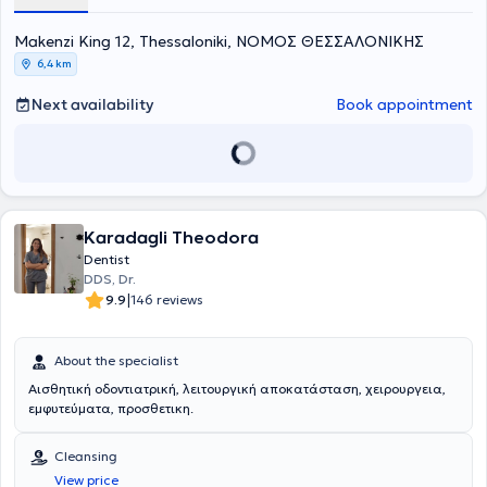
πρόσφατα σε ανακαινισμένο χώρο, εξοπλισμένο με σύγχρονη
ψηφιακή τεχνολογία και πολυμηχάνημα Laser, στη διεύθυνση
Μακένζι Κινγκ 12, στο κέντρο Θεσσαλονίκης, στον 1ο όροφο.
Μakenzi King 12, Thessaloniki, ΝΟΜΟΣ ΘΕΣΣΑΛΟΝΙΚΗΣ
6,4 km
Next availability
Book appointment
Karadagli Theodora
Dentist
DDS, Dr.
|
9.9
146 reviews
About the specialist
Αισθητική οδοντιατρική, λειτουργική αποκατάσταση, χειρουργεια,
εμφυτεύματα, προσθετικη.
Cleansing
View price