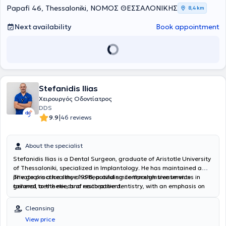
Papafi 46, Thessaloniki, ΝΟΜΟΣ ΘΕΣΣΑΛΟΝΙΚΗΣ
8,4 km
Next availability
Book appointment
Stefanidis Ilias
Χειρουργός Οδοντίατρος
DDS
|
9.9
46 reviews
About the specialist
Stefanidis Ilias is a Dental Surgeon, graduate of Aristotle University
of Thessaloniki, specialized in Implantology. He has maintained a
private practice since 1998, providing comprehensive services in
The goal is a healthy and beautiful smile through treatments
general, aesthetic, and restorative dentistry, with an emphasis on
tailored to the needs of each patient.
digital solutions and the precision of modern technology. He offers
excellent dental care in the greater Thessaloniki area, investing in
Cleansing
state-of-the-art equipment and ensuring a relaxing and
View price
comfortable environment for the patient. His practice performs the