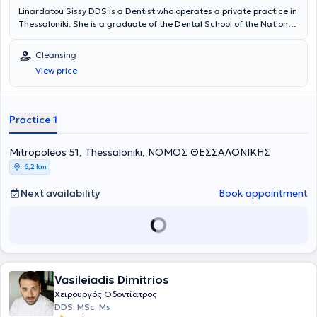
Linardatou Sissy DDS is a Dentist who operates a private practice in
Thessaloniki. She is a graduate of the Dental School of the National
and Kapodistrian University of Athens and has extensive experience
in prosthodontics and cosmetic dentistry. She has worked at a
Cleansing
General Dentistry Clinic in Thessaloniki and at a Cosmetic Dentistry
View price
Clinic in Athens. In her practice, she manages cases involving
endodontics, preventive dentistry, pediatric dentistry, occlusal
splints for bruxism, cleanings, periodontal therapy, and extractions.
Furthermore, she is a member of the Thessaloniki Dental
Practice 1
Association.
Mitropoleos 51, Thessaloniki, ΝΟΜΟΣ ΘΕΣΣΑΛΟΝΙΚΗΣ
6,2 km
Next availability
Book appointment
Vasileiadis Dimitrios
Χειρουργός Οδοντίατρος
DDS, MSc, Ms