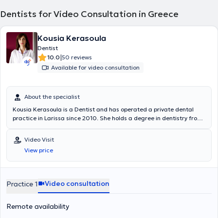
Dentists for Video Consultation in Greece
Kousia Kerasoula
Dentist
|
10.0
50 reviews
Available for video consultation
About the specialist
Kousia Kerasoula is a Dentist and has operated a private dental
practice in Larissa since 2010. She holds a degree in dentistry from
the School of Health Sciences at Aristotle University of Thessaloniki.
She has worked in a private dental clinic in Larissa and as a
Video Visit
volunteer at the Dental Clinic of the Military Hospital of Larissa.
View price
Additionally, she worked as an associate dentist at the Antwerp
House dental clinic in Cambridge, England, practicing general
dentistry. Furthermore, she regularly attends numerous conferences
and seminars as part of her continuous professional development.
Video consultation
Practice 1
Remote availability