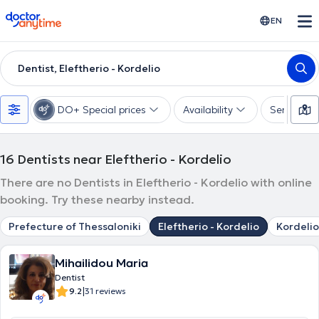
doctoranytime
EN
Dentist, Eleftherio - Kordelio
DO+ Special prices
Availability
Services
16
Dentists near Eleftherio - Kordelio
There are no Dentists in Eleftherio - Kordelio with online
booking. Try these nearby instead.
Prefecture of Thessaloniki
Eleftherio - Kordelio
Kordelio
Mihailidou Maria
Dentist
|
9.2
31 reviews