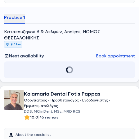
full range of dental procedures including digital scans with an
intraoral scanner, CAD/CAM restoration design, implants, smile
design, customized trays for whitening and bruxism, surgical tooth
Practice 1
extractions, wisdom tooth removal, whitening, aesthetic dentistry,
orthodontic treatments with clear aligners and the FASTBRACES
Κατακουζηνού 6 & Δελφών, Analipsi, ΝΟΜΟΣ
method, periodontology, prosthodontics, endodontics and fillings, as
well as facial mesotherapy.
ΘΕΣΣΑΛΟΝΙΚΗΣ
9,4 km
Next availability
Book appointment
Kalamaria Dental Fotis Pappas
Οδοντίατρος - Προσθετολόγος - Ενδοδοντιστής -
Εμφυτευματολόγος
DDS, MClinDent, MSc, MRD RCS
|
10.0
45 reviews
About the specialist