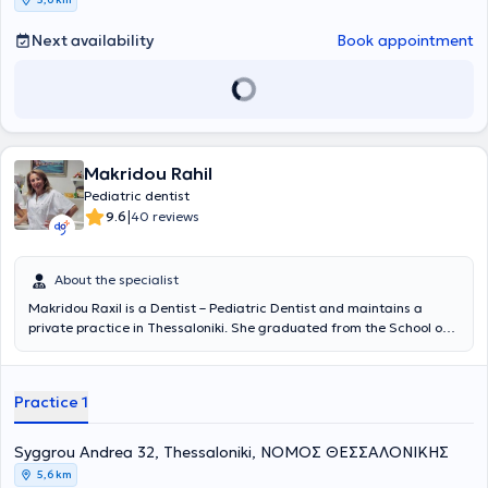
Next availability
Book appointment
Makridou Rahil
Pediatric dentist
|
9.6
40 reviews
About the specialist
Makridou Raxil is a Dentist – Pediatric Dentist and maintains a
private practice in Thessaloniki. She graduated from the School of
Dentistry at Aristotle University of Thessaloniki and has received
postgraduate training in pediatric dentistry at the School of
Dentistry Aarhus in Denmark and at the University of Leeds in
Practice 1
England. She possesses extensive academic and professional
experience in the field and her practice caters to the needs of both
children and adults.
Syggrou Andrea 32, Thessaloniki, ΝΟΜΟΣ ΘΕΣΣΑΛΟΝΙΚΗΣ
5,6 km