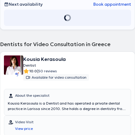
Next availability
Book appointment
Dentists for Video Consultation in Greece
Kousia Kerasoula
Dentist
|
10.0
50 reviews
Available for video consultation
About the specialist
Kousia Kerasoula is a Dentist and has operated a private dental
practice in Larissa since 2010. She holds a degree in dentistry from
the School of Health Sciences at Aristotle University of Thessaloniki.
She has worked in a private dental clinic in Larissa and as a
Video Visit
volunteer at the Dental Clinic of the Military Hospital of Larissa.
View price
Additionally, she worked as an associate dentist at the Antwerp