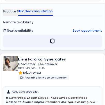
House dental clinic in Cambridge, England, practicing general
dentistry. Furthermore, she regularly attends numerous conferences
and seminars as part of her continuous professional development.
Video consultation
Practice 1
Remote availability
Next availability
Book appointment
Eleni Fora Kai Synergates
Οδοντίατρος - Στοματολόγος
DDS, MD, MSc, PhDc
|
10
20 reviews
Available for video consultation
About the specialist
Η
Ελένη Φόρα, Στοματολόγος - Χειρουργός Οδοντίατρος
διατηρεί το ιδιωτικό ιατρείο
StomaCare
στο
Γέρακα Αττικής,
ενώ