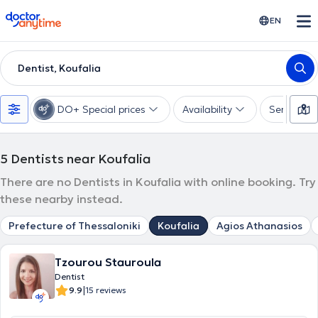
doctoranytime
EN
Dentist, Koufalia
DO+ Special prices
Availability
Services
5
Dentists near Koufalia
There are no Dentists in Koufalia with online booking. Try
these nearby instead.
Prefecture of Thessaloniki
Koufalia
Agios Athanasios
Tzourou Stauroula
Dentist
|
9.9
15 reviews