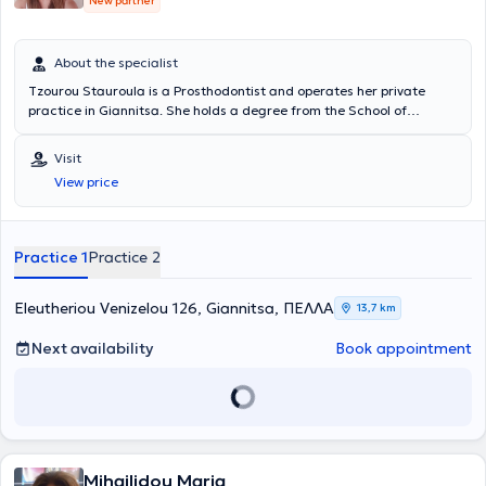
New partner
About the specialist
Tzourou Stauroula is a Prosthodontist and operates her private
practice in Giannitsa. She holds a degree from the School of
Dentistry at Aristotle University of Thessaloniki and a Master's
Degree from the same university. She is a member of the Dental
Visit
Association of Pella as well as the Stomatological Society of
View price
Northern Greece. Her practice manages a wide range of cases
within her field of expertise, with a particular emphasis on cases
involving Dental Implants, Aesthetic Dentistry, crowns and bridges
that appear completely natural and indistinguishable from natural
Practice 1
Practice 2
teeth, Whitening, Porcelain Veneers, full and partial dentures, as
well as complex dental treatments requiring multidisciplinary
collaboration.
Eleutheriou Venizelou 126, Giannitsa, ΠΕΛΛΑ
13,7 km
Next availability
Book appointment
Mihailidou Maria