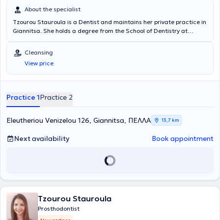
About the specialist
Tzourou Stauroula is a Dentist and maintains her private practice in
Giannitsa. She holds a degree from the School of Dentistry at
Aristotle University of Thessaloniki and a Master's Degree from the
same University. She is a member of the Dental Association of Pella
Cleansing
as well as the Stomatological Society of Northern Greece. In her
View price
practice, she manages a wide range of cases across the entire
spectrum of her field, with particular emphasis on cases involving
Dental Implants, Aesthetic Dentistry, crowns and bridges that
appear completely natural and indistinguishable from natural teeth,
Practice 1
Practice 2
Whitening, Porcelain Veneers, complete and partial dentures, and
she also undertakes complex dental treatments requiring
multidisciplinary collaboration.
Eleutheriou Venizelou 126, Giannitsa, ΠΕΛΛΑ
13,7 km
Next availability
Book appointment
Tzourou Stauroula
Prosthodontist