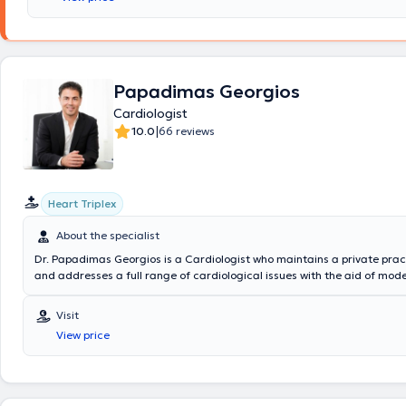
Papadimas Georgios
Cardiologist
|
10.0
66 reviews
Heart Triplex
About the specialist
Dr. Papadimas Georgios is a Cardiologist who maintains a private pract
and addresses a full range of cardiological issues with the aid of mod
cardiological equipment. Concurrently, he is a Scientific Associate at 
and holds a postgraduate degree from the National and Kapodistrian U
Visit
Athens (Faculty of Nursing) in the postgraduate program "Crisis Man
View price
Disasters, and Emergency Situations" with a focus on Emergency Healt
graduate of the Distance Supplementary Education Program of the Ce
Vocational Training (K.E.K.) of the National and Kapodistrian University
specializing in Organization and Management of Health Services. Addit
successfully passed examinations at the Interdisciplinary Organization