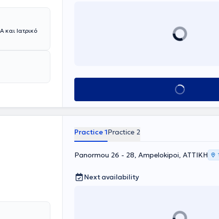
αση ενώ έκανε
μονική
ανεπιστημιακό
Α και Ιατρικό
ποίησε πάνω
τέλεσε
Νοσοκομείο του
γγενών
ίναι
ημίου Αθηνών
Book appointment
 διεθνή
Practice 1
Practice 2
Panormou 26 - 28, Ampelokipoi, ΑΤΤΙΚΗ
Next availability