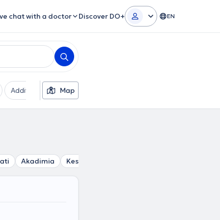
ive chat with a doctor
Discover DO+
EN
Additional filters
Map
Languages
Insurances
Ge
ati
Akadimia
Kesariani
Panormou
Kallimarmaro