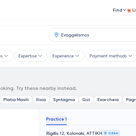
Find
L
es
Expertise
Experience
Payment methods
ooking. Try these nearby instead.
Platia Mavili
Ilisia
Syntagma
Gizi
Exarcheia
Pagr
Practice 1
Rigillis 12, Kolonaki, ΑΤΤΙΚΗ
0,8 km