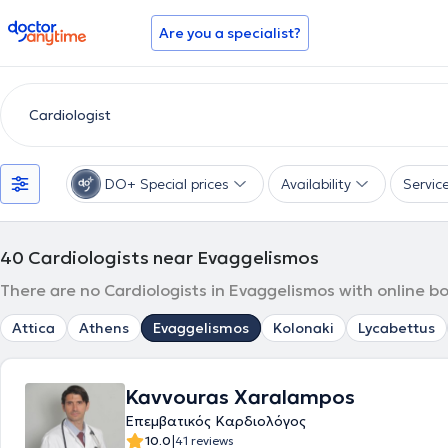
doctoranytime
Are you a specialist?
DO+ Special prices
Availability
Servic
40
Cardiologists near Evaggelismos
There are no Cardiologists in Evaggelismos with online b
Attica
Athens
Evaggelismos
Kolonaki
Lycabettus
Kavvouras Xaralampos
Επεμβατικός Καρδιολόγος
|
10.0
41 reviews