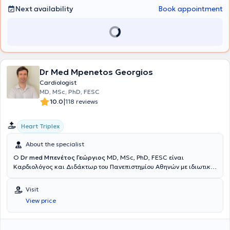
Next availability
Book appointment
Dr Med Mpenetos Georgios
Cardiologist
MD, MSc, PhD, FESC
|
10.0
118 reviews
Heart Triplex
About the specialist
Ο
Dr med Μπενέτος Γεώργιος
MD, MSc, PhD, FESC είναι
Καρδιολόγος και Διδάκτωρ του Πανεπιστημίου Αθηνών με ιδιωτικό
ιατρείο στους Αμπελόκηπους. Παράλληλα, είναι Ακαδημαϊκός
Υπότροφος της Α’ Πανεπιστημιακής Καρδιολογικής Κλινικής του
Visit
Πανεπιστημίου Αθηνών στο Γενικό Νοσοκομείο Αθηνών
View price
"Ιπποκράτειο", παρέχοντας ερευνητικό και διδακτικό έργο,
Συνεργάτης του ιατρείου Καρδιοογκολογίας της ομώνυμης κλινικής
και Υπεύθυνος του τμήματος Cardiac CT (Αξονικής Καρδιάς) της