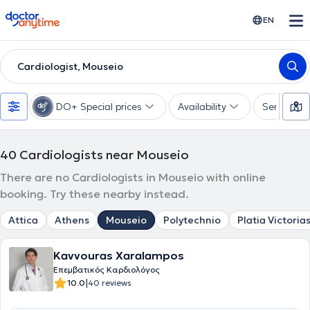
doctoranytime
EN
Cardiologist, Mouseio
DO+ Special prices
Availability
Services
40
Cardiologists near Mouseio
There are no Cardiologists in Mouseio with online
booking. Try these nearby instead.
Attica
Athens
Mouseio
Polytechnio
Platia Victoria
Kavvouras Xaralampos
Επεμβατικός Καρδιολόγος
|
10.0
40 reviews