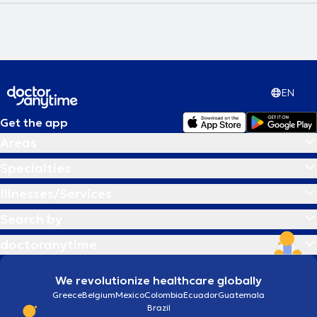
EN
Get the app
Areas
Specialties
Illnesses/Services
Search by
doctoranytime
We revolutionize healthcare globally
Greece
Belgium
Mexico
Colombia
Ecuador
Guatemala
Brazil