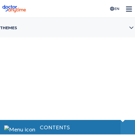
doctoranytime
EN
THEMES
Atrial Fibrilaltion
Διάγνωση διατροφή και θεραπεία
CONTENTS