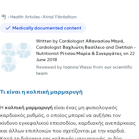
Health Αrticles
Atrial Fibrilaltion
Medically documented content
Written by Cardiologist
Αθανασίου Μηνά
,
Cardiologist
Βαχλιώτη Βασίλειο
and Dietitian -
Nutritionist
Ρίτσου Μαρία & Συνεργάτες
on 22
June 2018
Reviewed by
Ioanna Vlassi
from
our scientific
team
Τι είναι η κολπική μαρμαρυγή
Η
κολπική μαρμαρυγή
είναι ένας μη φυσιολογικός
καρδιακός ρυθμός, ο οποίος μπορεί να αυξήσει τον
κίνδυνο εγκεφαλικού επεισοδίου, καρδιακής ανεπάρκειας
και άλλων επιπλοκών που σχετίζονται με την καρδιά.
Κατά τη διάρκεια της κολπικής μαρμαρυγής, οι δύο