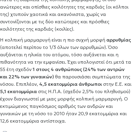
ανώτερες και οπίσθιες κοιλότητες της καρδιάς (οι κόλποι
της) χτυπούν χαοτικά και ακανόνιστα, χωρίς να
συντονίζονται με τις δύο κατώτερες και πρόσθιες
κοιλότητες της καρδιάς (κοιλίες).
Η κολπική μαρμαρυγή είναι η πιο συχνή μορφή
αρρυθμίας
(αποτελεί περίπου το 1/3 όλων των αρρυθμιών). Όσο
αυξάνεται η ηλικία του ατόμου, τόσο αυξάνεται και η
πιθανότητα να την εμφανίσει. Έχει υπολογιστεί ότι μετά τα
55 έτη σχεδόν
1 στους 4 ανθρώπους (24% των αντρών
και 22% των γυναικών)
θα παρουσιάσει συμπτώματα της
νόσου. Επιπλέον,
4,5 εκατομμύρια άνθρωποι
στην Ε.Ε. και
5,1 εκατομμύρια
στις Η.Π.Α. (σχεδόν 2,5% του πληθυσμού)
έχουν διαγνωστεί με μιας μορφής κολπική μαρμαρυγή. Ο
εκτιμώμενος παγκόσμιος αριθμός των ανδρών και
γυναικών με τη νόσο το 2010 ήταν 20,9 εκατομμύρια και
12,6 εκατομμύρια αντίστοιχα.