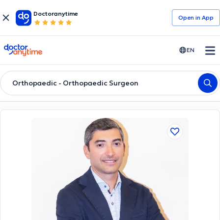
Doctoranytime
Open in Αpp
doctoranytime
EN
Orthopaedic - Orthopaedic Surgeon