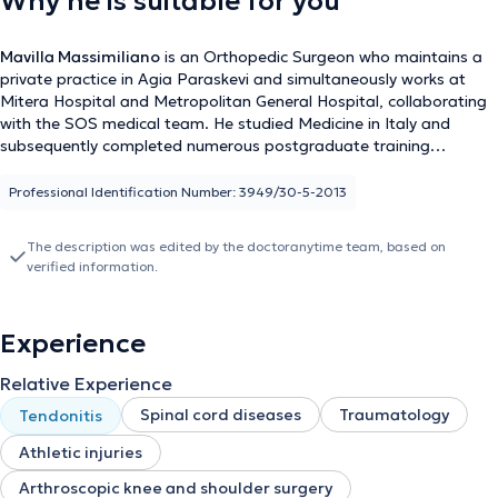
Why he is suitable for you
Mavilla Massimiliano
is an Orthopedic Surgeon who maintains a
private practice in Agia Paraskevi and simultaneously works at
Mitera Hospital and Metropolitan General Hospital, collaborating
with the SOS medical team. He studied Medicine in Italy and
subsequently completed numerous postgraduate training
programs. He has worked in hospitals in Greece and Italy,
acquiring significant clinical experience. His specialties include
Professional Identification Number: 3949/30-5-2013
sports injuries, knee and hip arthroplasty, biological therapies,
arthroscopy, traumatology, and fractures. His philosophy centers
The description was edited by the doctoranytime team, based on
on a patient-focused approach that prioritizes the individual's
verified information.
problem and expectations. His goal is to provide the best
personalized solution, ranging from conservative treatment to
surgical intervention when necessary.
Experience
Relative Experience
Spinal cord diseases
Traumatology
Tendonitis
Athletic injuries
Arthroscopic knee and shoulder surgery