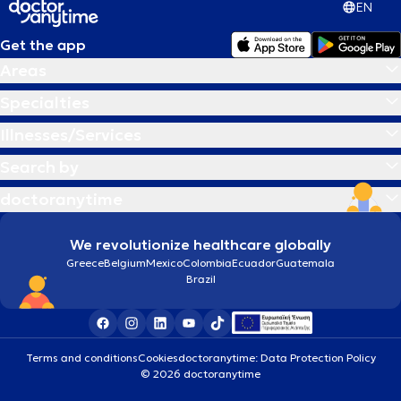
EN
Get the app
Areas
Specialties
Illnesses/Services
Search by
doctoranytime
We revolutionize healthcare globally
Greece
Belgium
Mexico
Colombia
Ecuador
Guatemala
Brazil
Terms and conditions
Cookies
doctoranytime: Data Protection Policy
© 2026 doctoranytime