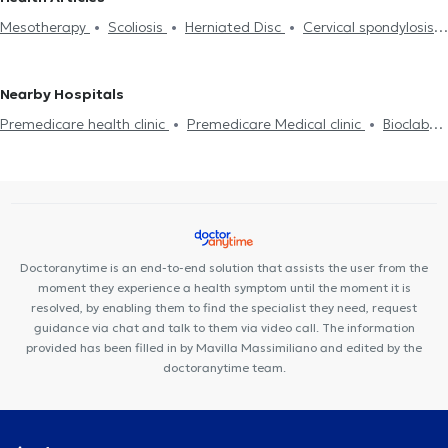
Electronic prescription
Οστεοαρθρίτιδα
Plantar Fasciitis
Surgeons in NEO PSYCHIKO
Orthopaedic - Orthopaedic
Mesotherapy
Scoliosis
Herniated Disc
Cervical spondylosis
Baker's Cyst
Adhesive Capsulitis
Robotic surgery
Surgeons in THESSALONIKI
Orthopaedic - Orthopaedic Surgeons
Epicondylitis
Οστεοαρθρίτιδα
Spinal fusion
Carpal tunnel
Pedobarography (foot scan)
PRP stem cells
Arthroplasty
in MELISSIA
Orthopaedic - Orthopaedic Surgeons in
syndrome
Κnee arthroplasty
Hip arthroplasty
AMPELOKIPOI
Orthopaedic - Orthopaedic Surgeons in
Nearby Hospitals
PANORMOU
Orthopaedic - Orthopaedic Surgeons in GALATSI
Premedicare health clinic
Premedicare Medical clinic
Bioclab
Orthopaedic - Orthopaedic Surgeons in PEFKI
Orthopaedic -
Medical Center
Center NT-CardioMetabolics
Ιάζω
Orthopaedic Surgeons in ZOGRAFOU
Orthopaedic - Orthopaedic
Surgeons in KIFISIA
Orthopaedic - Orthopaedic Surgeons in
PLATIA MAVILI
Orthopaedic - Orthopaedic Surgeons in GOUDI
Orthopaedic - Orthopaedic Surgeons in NEA ERYTHRAIA
Doctoranytime is an end-to-end solution that assists the user from the
moment they experience a health symptom until the moment it is
resolved, by enabling them to find the specialist they need, request
guidance via chat and talk to them via video call. The information
provided has been filled in by Mavilla Massimiliano and edited by the
doctoranytime team.