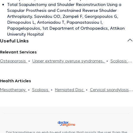
Total Scapulectomy and Shoulder Reconstruction Using a
Scapular Prosthesis and Constrained Reverse Shoulder
Arthroplasty. Savvidou OD, Zampeli F, Georgopoulos G,
Dimopoulos L, Antoniadou T, Papanastassiou I,
Papagelopoulos, 1st Department of Orthopaedics, Attikon
University Hospital
Useful Links
Relevant Services
Osteoporosis
Upper extremity overuse syndromes.
Scoliosis
Upper limb tendon and nerve injuries
Spondylolisthesis
Spondylolysis
Fracture
Arthroscopy
Metatarsalgia
Health Articles
Electronic prescription
Οστεοαρθρίτιδα
Plantar Fasciitis
Mesotherapy
Scoliosis
Herniated Disc
Cervical spondylosis
Baker's Cyst
Adhesive Capsulitis
Robotic surgery
Epicondylitis
Οστεοαρθρίτιδα
Spinal fusion
Carpal tunnel
Pedobarography (foot scan)
PRP stem cells
Arthroplasty
syndrome
Κnee arthroplasty
Hip arthroplasty
Doctoranytime is an end-to-end solution that assists the user from the