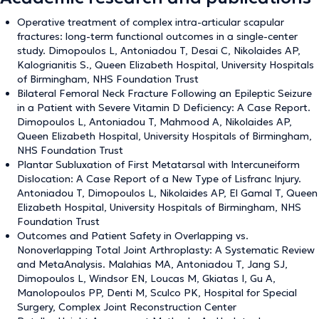
Operative treatment of complex intra-articular scapular
fractures: long-term functional outcomes in a single-center
study. Dimopoulos L, Antoniadou T, Desai C, Nikolaides AP,
Kalogrianitis S., Queen Elizabeth Hospital, University Hospitals
of Birmingham, NHS Foundation Trust
Bilateral Femoral Neck Fracture Following an Epileptic Seizure
in a Patient with Severe Vitamin D Deficiency: A Case Report.
Dimopoulos L, Antoniadou T, Mahmood A, Nikolaides AP,
Queen Elizabeth Hospital, University Hospitals of Birmingham,
NHS Foundation Trust
Plantar Subluxation of First Metatarsal with Intercuneiform
Dislocation: A Case Report of a New Type of Lisfranc Injury.
Antoniadou T, Dimopoulos L, Nikolaides AP, El Gamal T, Queen
Elizabeth Hospital, University Hospitals of Birmingham, NHS
Foundation Trust
Outcomes and Patient Safety in Overlapping vs.
Nonoverlapping Total Joint Arthroplasty: A Systematic Review
and MetaAnalysis. Malahias MA, Antoniadou T, Jang SJ,
Dimopoulos L, Windsor EN, Loucas M, Gkiatas I, Gu A,
Manolopoulos PP, Denti M, Sculco PK, Hospital for Special
Surgery, Complex Joint Reconstruction Center