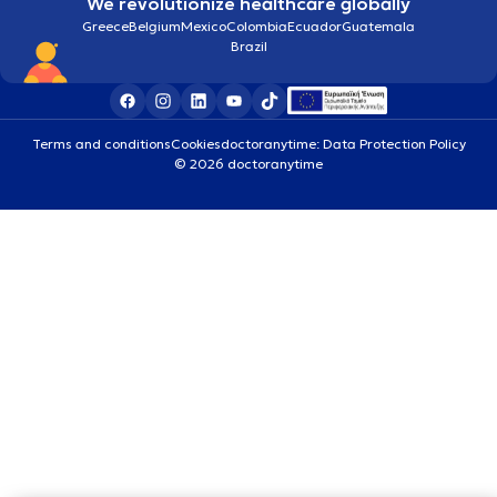
We revolutionize healthcare globally
Greece
Belgium
Mexico
Colombia
Ecuador
Guatemala
Brazil
Terms and conditions
Cookies
doctoranytime: Data Protection Policy
© 2026 doctoranytime