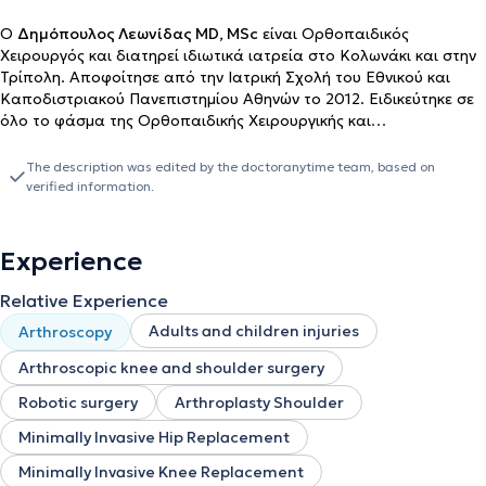
Ο
Δημόπουλος Λεωνίδας MD, MSc
είναι Ορθοπαιδικός
Χειρουργός και διατηρεί ιδιωτικά ιατρεία στο Κολωνάκι και στην
Τρίπολη. Αποφοίτησε από την Ιατρική Σχολή του Εθνικού και
Καποδιστριακού Πανεπιστημίου Αθηνών το 2012. Ειδικεύτηκε σε
όλο το φάσμα της Ορθοπαιδικής Χειρουργικής και
Τραυματολογίας στην Α’ Ορθοπαιδική Κλινική του Πανεπιστημίου
Αθηνών, στο Πανεπιστημιακό Γενικό Νοσοκομείο "Αττικόν". Στα
The description was edited by the doctoranytime team, based on
πλαίσια της εκπαίδευσής του, διετέλεσε επίσης ειδικευόμενος
verified information.
στην Ορθοπαιδική Παίδων στην Α' Παιδοορθοπαιδική Κλινική του
Γενικού Νοσοκομείου Παίδων "Π. & Α. Κυριακού", καθώς επίσης
και ειδικευόμενος στην Κλινική Χεριού, Άνω Άκρου και
Experience
Μικροχειρουργικής του Γενικού Νοσοκομείου Αττικής ΚΑΤ.
Ταυτόχρονα με την ειδικότητα της Ορθοπαιδικής
Relative Experience
παρακολούθησε και το Πρόγραμμα Μεταπτυχιακών Σπουδών
Adults and children injuries
Arthroscopy
του Εθνικού και Καποδιστριακού Πανεπιστημίου Αθηνών με τίτλο
"Άθληση και Υγεία", με εξειδίκευση στη διάγνωση και θεραπεία
Arthroscopic knee and shoulder surgery
των αθλητικών κακώσεων. Μετά το τέλος της ειδίκευσης του,
βρέθηκε στη Νέα Υόρκη στο επί σειρά ετών Νο 1 Νοσοκομείο των
Robotic surgery
Arthroplasty Shoulder
ΗΠΑ για ορθοπαιδικές παθήσεις, το Hospital for Special Surgery
Minimally Invasive Hip Replacement
(HSS), New York, USA, όπου και εξειδικεύτηκε στη επανορθωτική
χειρουργική ισχίου και γόνατος ως Academic Visitor to 2019,
Minimally Invasive Knee Replacement