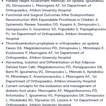
Patellar Height Assessment Methods: An Update. Igoumenou
VG, Dimopoulos L, Mavrogenis AF, 1st Department of
Orthopaedics, Attikon University Hospital
Functional and Surgical Outcomes After Endoprosthetic
Reconstruction With Expandable Prostheses in Children: A
Systematic Review. Savvidou OD, Kaspiris A, Dimopoulos L,
Georgopoulos G, Goumenos SD, Papadakis V, Papagelopoulos
PJ, 1st Department of Orthopaedics, Attikon University
Hospital
Thromboembolism prophylaxis in orthopaedics: an update.
Flevas DA, Megaloikonomos PD, Dimopoulos L, Mitsiokapa E,
Koulouvaris P, Mavrogenis AF, 1st Department of
Orthopaedics, Attikon University Hospital
Harvesting, Isolation and Differentiation of Rat Adipose-
Derived Stem Cells. Megaloikonomos PD, Panagopoulos GN,
Bami M, Igoumenou VG, Dimopoulos L, Milonaki A, Kyriakidou
M, Mitsiokapa E, Anastassopoulou J, Mavrogenis AF., 1st
Department of Orthopaedics, Attikon University Hospital
Current concepts for the evaluation and management of
diabetic foot ulcers. Mavrogenis AF, Megaloikonomos PD,
Antoniadou T, Igoumenou VG, Panagopoulos GN, Dimopoulos
L, Moulakakis KG, Sfyroeras GS, Lazaris A, 1st Department of
Orthopaedics, Attikon University Hospital