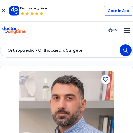
Doctoranytime
Open in Αpp
doctoranytime
EN
Orthopaedic - Orthopaedic Surgeon