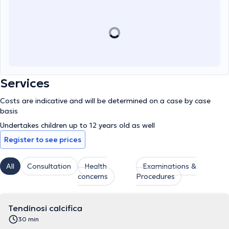
χειρουργεί στα Νοσοκομεία του Ομίλου Υγεία HHG και έχει σαν
στόχο την παροχή υπηρεσιών υψηλού επιπέδου για τους
ασθενείς του.
Services
Costs are indicative and will be determined on a case by case
basis
Undertakes children up to 12 years old as well
Register to see prices
All
Consultation
Health
Examinations &
concerns
Procedures
Tendinosi calcifica
30 min