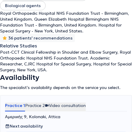
συμμετέχοντας σε πολυάριθμα ερευνητικά πρωτόκολλα και στην
Biological agents
αντιμετώπιση πολύπλοκων περιστατικών του τμήματος SNF
Complex Joint Reconstruction Center. Έπειτα έλαβε την επίσημη
Royal Orthopaedic Hospital NHS Foundation Trust - Birmingham,
έμμισθη θέση εξειδίκευσης της Μ. Βρετανίας στη χειρουργική
United Kingdom. Queen Elizabeth Hospital Birmingham NHS
ώμου και αγκώνα (post C.C.T. Clinical Fellowship) στα διεθνώς
Foundation Trust - Birmingham, United Kingdom. Hospital for
αναγνωρισμένα κέντρα Queen Elizabeth University Hospital,
Special Surgery - New York, United States.
Birmingham 2020-2021 και Royal Orthopaedic Hospital 2021-
36 patients' recommendations
2022 όπου εκπαιδεύτηκε στις πλέον σύγχρονες τεχνικές
Relative Studies
αρθροσκόπησης και αρθροπλαστικής ώμου και αγκώνα,
Post-CCT Clinical Fellowship in Shoulder and Elbow Surgery, Royal
πραγματοποιώντας πολυάριθμες επεμβάσεις τόσο στο γενικό
Orthopaedic Hospital NHS Foundation Trust. Academic
πληθυσμό όσο και σε επαγγελματίες αθλητές. Έχει συμμετάσχει
Researcher, CJRC Hospital for Special Surgery, Hospital for Special
ενεργά σε πληθώρα εγχώριων και διεθνών επιστημονικών
Surgery, New York, USA.
συναντήσεων ενώ έχει λάβει πολλαπλές υποτροφίες από
Availability
εγχώριες και διεθνείς επιστημονικές εταιρείες, έχει πολυάριθμες
δημοσιεύσεις επιστημονικών άρθρων σε διεθνή περιοδικά ενώ
The specialist's availability depends on the service you select.
έχει συμμετάσχει στην εκπαίδευση φοιτητών Ιατρικής στο Εθνικό
και Καποδιστριακό Πανεπιστήμιο Αθηνών, καθώς και στο
University of Birmingham, MBChB. Ιδιαίτερο επιστημονικό
Practice 1
Practice 2
Video consultation
ενδιαφέρον του αποτελούν η αρθροσκοπική χειρουργική ώμου
και γόνατος, η ελάχιστης επεμβατικότητας επανορθωτική
Αμερικής 9, Kolonaki, Attica
χειρουργική μεγάλων αρθρώσεων (γόνατος/ισχίου/ώμου) καθώς
και η ορθοπαιδική έρευνα. Από το 2022 έχει επιστρέψει στην
Next availability
Ελλάδα, διατηρεί ιατρείο στην Αθήνα και στην Τρίπολη,