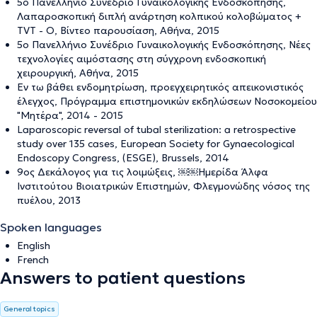
5ο Πανελλήνιο Συνέδριο Γυναικολογικής Ενδοσκόπησης,
Λαπαροσκοπική διπλή ανάρτηση κολπικού κολοβώματος +
TVT - O, Βίντεο παρουσίαση, Αθήνα, 2015
5ο Πανελλήνιο Συνέδριο Γυναικολογικής Ενδοσκόπησης, Νέες
τεχνολογίες αιμόστασης στη σύγχρονη ενδοσκοπική
χειρουργική, Aθήνα, 2015
Εν τω βάθει ενδομητρίωση, προεγχειρητικός απεικονιστικός
έλεγχος, Πρόγραμμα επιστημονικών εκδηλώσεων Νοσοκομείου
"Μητέρα", 2014 - 2015
Laparoscopic reversal of tubal sterilization: a retrospective
study over 135 cases, European Society for Gynaecological
Endoscopy Congress, (ESGE), Brussels, 2014
9ος Δεκάλογος για τις λοιμώξεις, ￼￼Ημερίδα Άλφα
Ινστιτούτου Βιοιατρικών Επιστημών, Φλεγμονώδης νόσος της
πυέλου, 2013
Spoken languages
English
French
Answers to patient questions
General topics