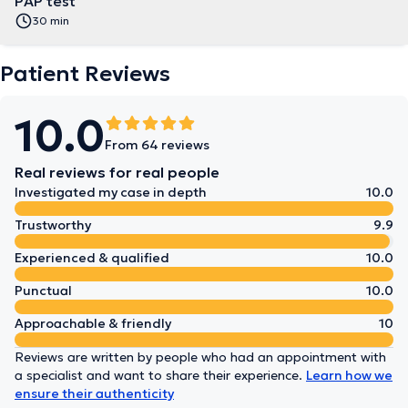
PAP test
30 min
Patient Reviews
10.0
From 64 reviews
Real reviews for real people
Investigated my case in depth
10.0
Trustworthy
9.9
Experienced & qualified
10.0
Punctual
10.0
Approachable & friendly
10
Reviews are written by people who had an appointment with
a specialist and want to share their experience.
Learn how we
ensure their authenticity