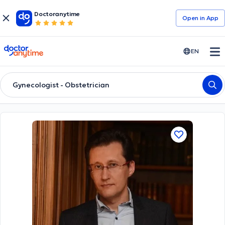
Doctoranytime
Open in Αpp
doctoranytime
EN
Gynecologist - Obstetrician