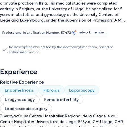
a private practice in Ilisia. His medical studies were completed
entirely in Belgium, at the University of Liège. He specialized for 5
years in obstetrics and gynecology at the University Centers of
Liège and Luxembourg, under the supervision of Professors J-M.
Foidart, F. Kridelka, and M. Nisolle. After completing his core
specialty training, he further specialized in gynecological surgery
network member
Professional Identification Number: 57472
for 3 years at Clinique St-Vincent of the University of Liège, with a
particular focus on endoscopic surgery for infertility, vaginal
The description was edited by the doctoranytime team, based on
surgery, and urogynecological surgery. He holds a degree in
verified information.
obstetric and gynecological ultrasound from the Université Libre
de Bruxelles and the Université Catholique de Louvain. He
possesses a license to perform obstetric and gynecological
Experience
ultrasound issued by the Greek Ministry of Health. He is a medical
trainer in the Practical Training Program in Endoscopic
Relative Experience
Gynecological Surgery & Urogynecology at the private hospital
"Mitera." Finally, the doctor is a member of the Athens Medical
Endometriosis
Fibroids
Laparoscopy
Association, the Conseil Provincial de Liège de l'Ordre des
Médecins, and the Hellenic Society of Gynecological Endoscopy.
Urogynecology
Female infertility
Laparoscopic surgery
Συνεργασία με Centre Hospitalier Regional de la Citadelle και
Centre Hospitalier Universitaire de Liege, Βέλγιο, CHU Liege, CHR