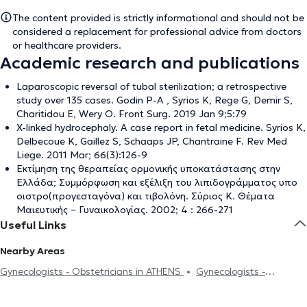
The content provided is strictly informational and should not be
considered a replacement for professional advice from doctors
or healthcare providers.
Academic research and publications
Laparoscopic reversal of tubal sterilization; a retrospective
study over 135 cases. Godin P-A , Syrios K, Rege G, Demir S,
Charitidou E, Wery O. Front Surg. 2019 Jan 9;5:79
X-linked hydrocephaly. A case report in fetal medicine. Syrios K,
Delbecoue K, Gaillez S, Schaaps JP, Chantraine F. Rev Med
Liege. 2011 Mar; 66(3):126-9
Εκτίμηση της θεραπείας ορμονικής υποκατάστασης στην
Ελλάδα; Συμμόρφωση και εξέλιξη του λιπιδογράμματος υπο
οιστρο(προγεσταγόνα) και τιβολόνη. Σύριος Κ. Θέματα
Μαιευτικής – Γυναικολογίας. 2002; 4 : 266-271
Useful Links
Nearby Areas
Gynecologists - Obstetricians in ATHENS
Gynecologists -
Obstetricians in PLATIA MAVILI
Gynecologists - Obstetricians in
AMPELOKIPOI
Gynecologists - Obstetricians in KOLONAKI