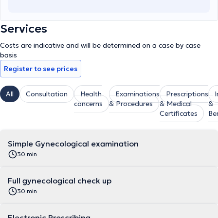
Services
Costs are indicative and will be determined on a case by case
basis
Register to see prices
All
Consultation
Health
Examinations
Prescriptions
concerns
& Procedures
& Medical
&
Certificates
Be
Simple Gynecological examination
30 min
Full gynecological check up
30 min
Electronic Prescribing