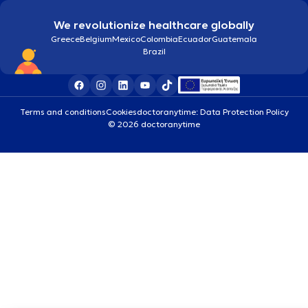
We revolutionize healthcare globally
Greece
Belgium
Mexico
Colombia
Ecuador
Guatemala
Brazil
Terms and conditions
Cookies
doctoranytime: Data Protection Policy
© 2026 doctoranytime