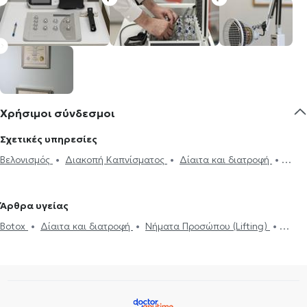
Χρήσιμοι σύνδεσμοι
Σχετικές υπηρεσίες
Βελονισμός
Διακοπή Καπνίσματος
Δίαιτα και διατροφή
Παχυσαρκία
Άγχος και Στρες
Κατάθλιψη
Οσφυαλγία
Αυχενικό σύνδρομο
Σύνδρομο καρπιαίου σωλήνα
Πονοκέφαλος
Άρθρα υγείας
Botox
Νήματα Προσώπου (Lifting)
Δισκοκήλη
Botox
Δίαιτα και διατροφή
Νήματα Προσώπου (Lifting)
Δισκοκήλη
Αυχενικό σύνδρομο
Σύνδρομο καρπιαίου σωλήνα