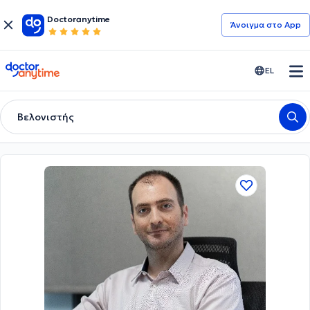
Doctoranytime
Άνοιγμα στο App
doctoranytime
EL
Βελονιστής