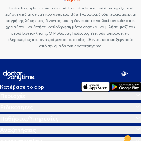
Το doctoranytime είναι ένα end-to-end solution που υποστηρίζει τον
χρήστη από τη στιγμή που αντιμετωπίζει ένα ιατρικό σύμπτωμα μέχρι τη
στιγμή της λύσης του, δίνοντας του τη δυνατότητα να βρεί τον ειδικό που
χρειάζεται, να ζητήσει καθοδήγηση μέσω chat και να μιλήσει μαζί του
μέσω βιντεοκλήσης. Ο Μυλωνας Γεωργιος έχει συμπληρώσει τις
πληροφορίες που αναγράφονται, οι οποίες τίθενται υπό επεξεργασία
από την ομάδα του doctoranytime.
EL
Κατέβασε το app
Περιοχές
Ειδικότητες
Παθήσεις/Υπηρεσίες
Αναζητήσεις