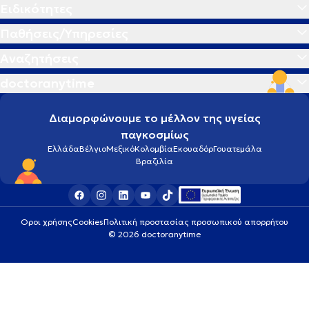
Ειδικότητες
Παθήσεις/Υπηρεσίες
Αναζητήσεις
doctoranytime
Διαμορφώνουμε το μέλλον της υγείας
παγκοσμίως
Ελλάδα
Βέλγιο
Μεξικό
Κολομβία
Εκουαδόρ
Γουατεμάλα
Βραζιλία
Οροι χρήσης
Cookies
Πολιτική προστασίας προσωπικού απορρήτου
© 2026 doctoranytime