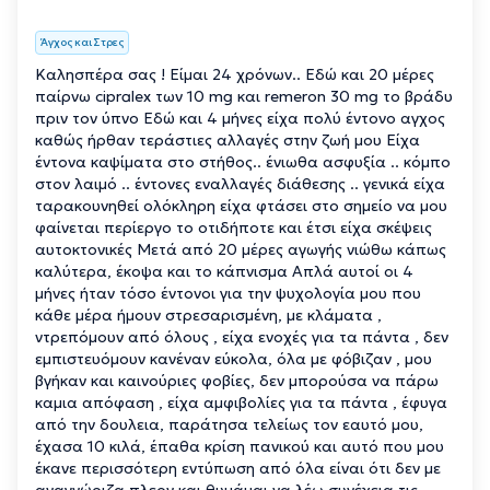
Άγχος και Στρες
Καλησπέρα σας ! Είμαι 24 χρόνων.. Εδώ και 20 μέρες
παίρνω cipralex των 10 mg και remeron 30 mg το βράδυ
πριν τον ύπνο Εδώ και 4 μήνες είχα πολύ έντονο αγχος
καθώς ήρθαν τεράστιες αλλαγές στην ζωή μου Είχα
έντονα καψίματα στο στήθος.. ένιωθα ασφυξία .. κόμπο
στον λαιμό .. έντονες εναλλαγές διάθεσης .. γενικά είχα
ταρακουνηθεί ολόκληρη είχα φτάσει στο σημείο να μου
φαίνεται περίεργο το οτιδήποτε και έτσι είχα σκέψεις
αυτοκτονικές Μετά από 20 μέρες αγωγής νιώθω κάπως
καλύτερα, έκοψα και το κάπνισμα Απλά αυτοί οι 4
μήνες ήταν τόσο έντονοι για την ψυχολογία μου που
κάθε μέρα ήμουν στρεσαρισμένη, με κλάματα ,
ντρεπόμουν από όλους , είχα ενοχές για τα πάντα , δεν
εμπιστευόμουν κανέναν εύκολα, όλα με φόβιζαν , μου
βγήκαν και καινούριες φοβίες, δεν μπορούσα να πάρω
καμια απόφαση , είχα αμφιβολίες για τα πάντα , έφυγα
από την δουλεια, παράτησα τελείως τον εαυτό μου,
έχασα 10 κιλά, έπαθα κρίση πανικού και αυτό που μου
έκανε περισσότερη εντύπωση από όλα είναι ότι δεν με
αναγνώριζα πλεον και θυμάμαι να λέω συνέχεια τις