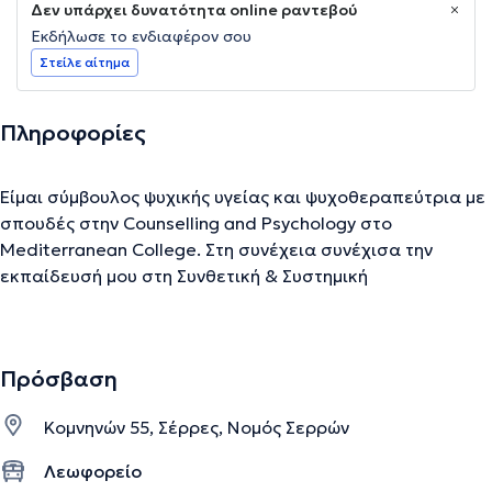
Δεν υπάρχει δυνατότητα online ραντεβού
Εκδήλωσε το ενδιαφέρον σου
Στείλε αίτημα
Πληροφορίες
Είμαι σύμβουλος ψυχικής υγείας και ψυχοθεραπεύτρια με
σπουδές στην Counselling and Psychology στo
Μediterranean College. Στη συνέχεια συνέχισα την
εκπαίδευσή μου στη Συνθετική & Συστημική
Ψυχοθεραπεία, ενώ έχω ολοκληρώσει και εκπαίδευση
στο Theta Healing. Παράλληλα, συμμετέχω τακτικά σε
επιμορφώσεις, όπως συμβουλευτική γονέων, οικογενειακή
Πρόσβαση
θεραπεία και ζεύγος. Στόχος μου είναι να δημιουργώ έναν
ασφαλή χώρο όπου ο κάθε άνθρωπος μπορεί να
Κομνηνών 55, Σέρρες, Νομός Σερρών
εκφραστεί ελεύθερα, να κατανοήσει βαθύτερα τον εαυτό
του και να βρει νέους τρόπους σύνδεσης και ισορροπίας
Λεωφορείο
στη ζωή του.