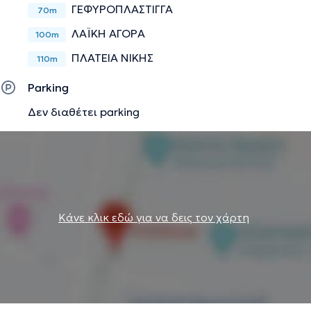
ΓΕΦΥΡΟΠΛΆΣΤΙΓΓΑ
70m
ΛΑΪΚΉ ΑΓΟΡΆ
100m
Την περιγραφή επιμελείται η ομάδα του doctoranytime βασισμένη σε
ΠΛΑΤΕΊΑ ΝΊΚΗΣ
επαληθευμένες πληροφορίες.
110m
Parking
Δεν διαθέτει parking
Κάνε κλικ εδώ για να δεις τον χάρτη