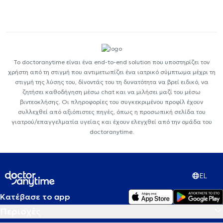
Το doctoranytime είναι ένα end-to-end solution που υποστηρίζει τον
χρήστη από τη στιγμή που αντιμετωπίζει ένα ιατρικό σύμπτωμα μέχρι τη
στιγμή της λύσης του, δίνοντάς του τη δυνατότητα να βρεί ειδικό, να
ζητήσει καθοδήγηση μέσω chat και να μιλήσει μαζί του μέσω
βιντεοκλήσης. Οι πληροφορίες του συγκεκριμένου προφίλ έχουν
συλλεχθεί από αξιόπιστες πηγές, όπως η προσωπική σελίδα του
γιατρού/επαγγελματία υγείας και έχουν ελεγχθεί από την ομάδα του
doctoranytime.
EL
Κατέβασε το app
Περιοχές