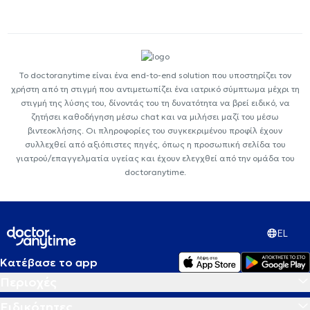
Το doctoranytime είναι ένα end-to-end solution που υποστηρίζει τον
χρήστη από τη στιγμή που αντιμετωπίζει ένα ιατρικό σύμπτωμα μέχρι τη
στιγμή της λύσης του, δίνοντάς του τη δυνατότητα να βρεί ειδικό, να
ζητήσει καθοδήγηση μέσω chat και να μιλήσει μαζί του μέσω
βιντεοκλήσης. Οι πληροφορίες του συγκεκριμένου προφίλ έχουν
συλλεχθεί από αξιόπιστες πηγές, όπως η προσωπική σελίδα του
γιατρού/επαγγελματία υγείας και έχουν ελεγχθεί από την ομάδα του
doctoranytime.
EL
Κατέβασε το app
Περιοχές
Ειδικότητες