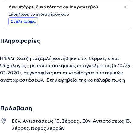
Δεν υπάρχει δυνατότητα online ραντεβού
Εκδήλωσε το ενδιαφέρον σου
Στείλε αίτημα
Πληροφορίες
Η Έλλη Χατζηπαζαρλή γεννήθηκε στις Σέρρες, είναι
Ψυχολόγος - με άδεια ασκήσεως επαγγέλματος (470/29-
01-2020), συγγραφέας και συντονίστρια συστημικών
αναπαραστάσεων. Στην εφηβεία της κατάλαβε πως η
κάθε ανθρώπινη ψυχή κρύβει κάτι «μαγικά» μοναδικό,
μέσα από την δική της θεραπεία. Ανακαλύπτοντας δικά
της κομμάτια, αποφάσισε να βοηθήσει τους ανθρώπους
Πρόσβαση
που βρίσκονται στην ίδια θέση με εκείνη και επιθυμούν
να βρουν, το δικό τους «φως της ζωής» που τους φέρνει
Eθν. Αντιστάσεως 13, Σέρρες , Eθν. Αντιστάσεως 13,
σήμερα εδώ. Έχει αποφοιτήσει το 2017, από το University
Σέρρες, Νομός Σερρών
of East of London - από το τμήμα Ψυχολογίας και έχει