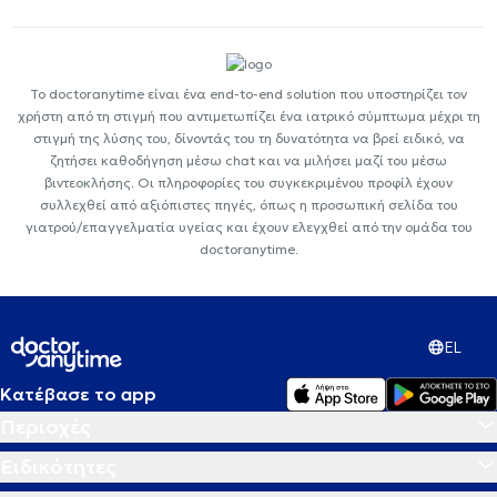
Το doctoranytime είναι ένα end-to-end solution που υποστηρίζει τον
χρήστη από τη στιγμή που αντιμετωπίζει ένα ιατρικό σύμπτωμα μέχρι τη
στιγμή της λύσης του, δίνοντάς του τη δυνατότητα να βρεί ειδικό, να
ζητήσει καθοδήγηση μέσω chat και να μιλήσει μαζί του μέσω
βιντεοκλήσης. Οι πληροφορίες του συγκεκριμένου προφίλ έχουν
συλλεχθεί από αξιόπιστες πηγές, όπως η προσωπική σελίδα του
γιατρού/επαγγελματία υγείας και έχουν ελεγχθεί από την ομάδα του
doctoranytime.
EL
Κατέβασε το app
Περιοχές
Ειδικότητες