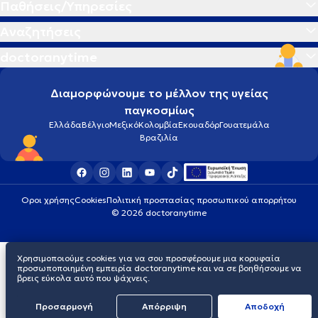
Παθήσεις/Υπηρεσίες
Αναζητήσεις
doctoranytime
Διαμορφώνουμε το μέλλον της υγείας
παγκοσμίως
Ελλάδα
Βέλγιο
Μεξικό
Κολομβία
Εκουαδόρ
Γουατεμάλα
Βραζιλία
Οροι χρήσης
Cookies
Πολιτική προστασίας προσωπικού απορρήτου
© 2026 doctoranytime
Χρησιμοποιούμε cookies για να σου προσφέρουμε μια κορυφαία
προσωποποιημένη εμπειρία doctoranytime και να σε βοηθήσουμε να
βρεις εύκολα αυτό που ψάχνεις.
Προσαρμογή
Απόρριψη
Aποδοχή