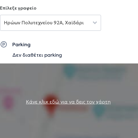
συνήθεις τομείς (Άγχος, κρίσεις πανικού, πένθος, σχέσεις
Επίλεξε γραφείο
κτλ), έχω εξειδικεύσεις και στα εξής: Βιβλιοθεραπεία :
Έχω παρακολουθήσει Courses πάνω στην
Βιβλιοθεραπεία. Έχω επίσης διαβάσει +1200 βιβλία.
Προτείνω βιβλία (λογοτεχνικά και ψυχολογίας) που
σχετίζονται με τα επιμέρους ζητήματα του κάθε πελάτη.
Parking
Οικονομική Συμβουλευτική: Το πρώτο μου πτυχίο είναι
Δεν διαθέτει parking
Λογιστικής από το ΑΤΕΙ Πειραιά. Πρσφέρω συμβουλές
οικονομικής διαχείρισης (Personal Finance) και τρόπους
αξιοποίησης των χρημάτων για να μεγιστοποιηθεί η
απόλαυση της ζωής του κάθε πελάτη.
Την περιγραφή επιμελείται η ομάδα του doctoranytime βασισμένη σε
Κάνε κλικ εδώ για να δεις τον χάρτη
επαληθευμένες πληροφορίες.