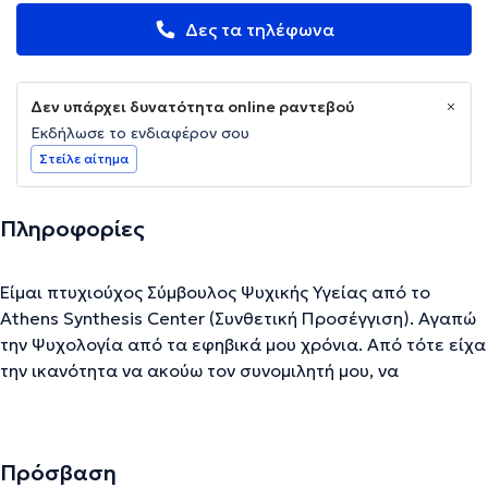
Δες τα τηλέφωνα
Δεν υπάρχει δυνατότητα online ραντεβού
Εκδήλωσε το ενδιαφέρον σου
Στείλε αίτημα
Πληροφορίες
Είμαι πτυχιούχος Σύμβουλος Ψυχικής Υγείας από το
Athens Synthesis Center (Συνθετική Προσέγγιση). Αγαπώ
την Ψυχολογία από τα εφηβικά μου χρόνια. Από τότε είχα
την ικανότητα να ακούω τον συνομιλητή μου, να
προσπαθώ να μπω στον κόσμο του και να τον ηρεμώ.
Διαβάζω επίσης βιβλία ψυχολογίας ανελλιπώς από τα 16
μου. Και πλέον όλα αυτά μπορώ να τα προσφέρω και να
Πρόσβαση
τα εξασκώ μέσα από το επάγγελμά μου. Εκτός από τους