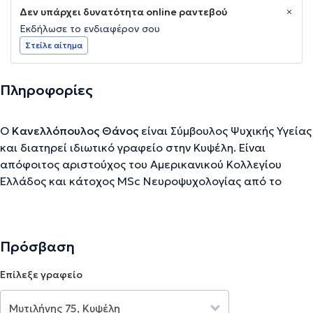
Δεν υπάρχει δυνατότητα online ραντεβού
Εκδήλωσε το ενδιαφέρον σου
Στείλε αίτημα
Πληροφορίες
Ο
Κανελλόπουλος Θάνος
είναι Σύμβουλος Ψυχικής Υγείας
και διατηρεί ιδιωτικό γραφείο στην Κυψέλη. Είναι
απόφοιτος αριστούχος του Αμερικανικού Κολλεγίου
Ελλάδος και κάτοχος MSc Νευροψυχολογίας από το
Πανεπιστήμιο του Εδιμβούργου. Έκτοτε ολοκλήρωσε την
ειδίκευσή του στο Συνθετικό μοντέλο συστημικής
θεραπείας S.A.N.E., στο Ινστιτούτο "Λόγω Ψυχής". Έχει
Πρόσβαση
εργαστεί σε κλινικές και νοσοκομειακές δομές και
συνεχίζει προσφέροντας φιλανθρωπικό έργο.
Επίλεξε γραφείο
Την περιγραφή επιμελείται η ομάδα του doctoranytime βασισμένη σε