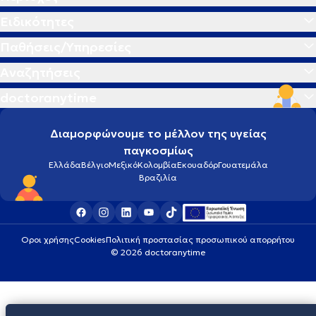
Ειδικότητες
Παθήσεις/Υπηρεσίες
Αναζητήσεις
doctoranytime
Διαμορφώνουμε το μέλλον της υγείας
παγκοσμίως
Ελλάδα
Βέλγιο
Μεξικό
Κολομβία
Εκουαδόρ
Γουατεμάλα
Βραζιλία
Οροι χρήσης
Cookies
Πολιτική προστασίας προσωπικού απορρήτου
© 2026 doctoranytime