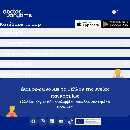
EL
Κατέβασε το app
Περιοχές
Ειδικότητες
Παθήσεις/Υπηρεσίες
Αναζητήσεις
doctoranytime
Διαμορφώνουμε το μέλλον της υγείας
παγκοσμίως
Ελλάδα
Βέλγιο
Μεξικό
Κολομβία
Εκουαδόρ
Γουατεμάλα
Βραζιλία