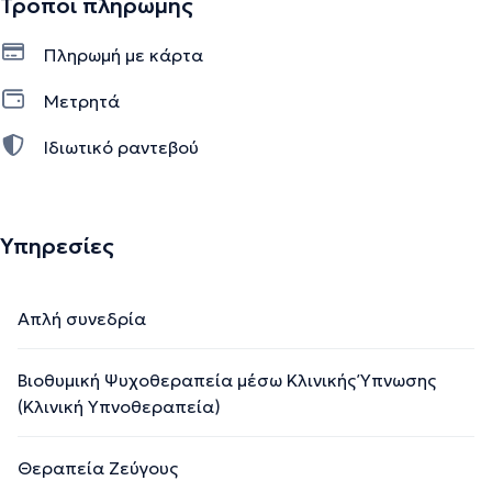
Τρόποι πληρωμής
Επιστημών.
Πληρωμή με κάρτα
Την περιγραφή επιμελείται η ομάδα του doctoranytime βασισμένη σε
Μετρητά
επαληθευμένες πληροφορίες.
Ιδιωτικό ραντεβού
Υπηρεσίες
Απλή συνεδρία
Βιοθυμική Ψυχοθεραπεία μέσω Κλινικής Ύπνωσης
(Κλινική Υπνοθεραπεία)
Θεραπεία Ζεύγους