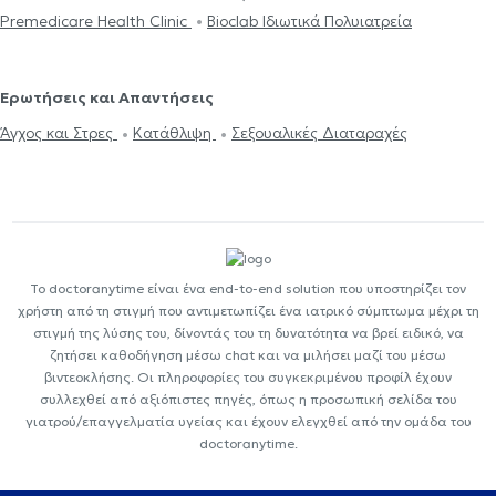
Premedicare Health Clinic
Bioclab Ιδιωτικά Πολυιατρεία
Ερωτήσεις και Απαντήσεις
Άγχος και Στρες
Κατάθλιψη
Σεξουαλικές Διαταραχές
Το doctoranytime είναι ένα end-to-end solution που υποστηρίζει τον
χρήστη από τη στιγμή που αντιμετωπίζει ένα ιατρικό σύμπτωμα μέχρι τη
στιγμή της λύσης του, δίνοντάς του τη δυνατότητα να βρεί ειδικό, να
ζητήσει καθοδήγηση μέσω chat και να μιλήσει μαζί του μέσω
βιντεοκλήσης. Οι πληροφορίες του συγκεκριμένου προφίλ έχουν
συλλεχθεί από αξιόπιστες πηγές, όπως η προσωπική σελίδα του
γιατρού/επαγγελματία υγείας και έχουν ελεγχθεί από την ομάδα του
doctoranytime.