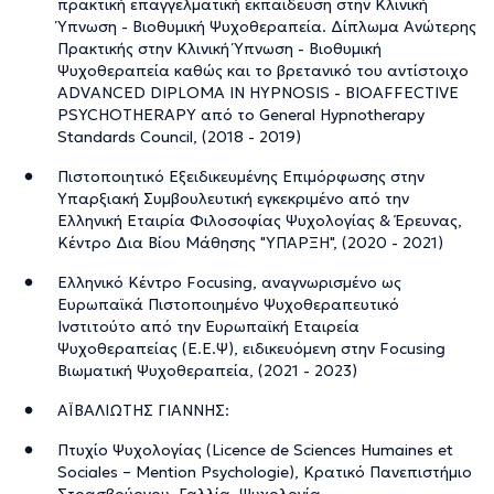
πρακτική επαγγελματική εκπαίδευση στην Κλινική
Ύπνωση - Βιοθυμική Ψυχοθεραπεία. Δίπλωμα Ανώτερης
Πρακτικής στην Κλινική Ύπνωση - Βιοθυμική
Ψυχοθεραπεία καθώς και το βρετανικό του αντίστοιχο
ADVANCED DIPLOMA IN HYPNOSIS - BIOAFFECTIVE
PSYCHOTHERAPY από το General Hypnotherapy
Standards Council, (2018 - 2019)
Πιστοποιητικό Εξειδικευμένης Επιμόρφωσης στην
Υπαρξιακή Συμβουλευτική εγκεκριμένο από την
Ελληνική Εταιρία Φιλοσοφίας Ψυχολογίας & Έρευνας,
Κέντρο Δια Βίου Μάθησης "ΥΠΑΡΞΗ", (2020 - 2021)
Ελληνικό Κέντρο Focusing, αναγνωρισμένο ως
Ευρωπαϊκά Πιστοποιημένο Ψυχοθεραπευτικό
Ινστιτούτο από την Ευρωπαϊκή Εταιρεία
Ψυχοθεραπείας (Ε.Ε.Ψ), ειδικευόμενη στην Focusing
Βιωματική Ψυχοθεραπεία, (2021 - 2023)
ΑΪΒΑΛΙΩΤΗΣ ΓΙΑΝΝΗΣ:
Πτυχίο Ψυχολογίας (Licence de Sciences Humaines et
Sociales – Mention Psychologie), Κρατικό Πανεπιστήμιο
Στρασβούργου, Γαλλία, Ψυχολογία