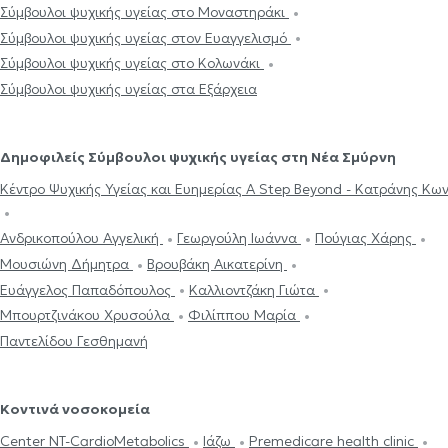
Σύμβουλοι ψυχικής υγείας στο Μοναστηράκι
Σύμβουλοι ψυχικής υγείας στον Ευαγγελισμό
Σύμβουλοι ψυχικής υγείας στο Κολωνάκι
Σύμβουλοι ψυχικής υγείας στα Εξάρχεια
Δημοφιλείς Σύμβουλοι ψυχικής υγείας στη Νέα Σμύρνη
Κέντρο Ψυχικής Υγείας και Ευημε
Ανδρικοπούλου Αγγελική
Γεωργούλη Ιωάννα
Πούγιας Χάρης
Μουσιώνη Δήμητρα
Βρουβάκη Αικατερίνη
Ευάγγελος Παπαδόπουλος
Καλλιοντζάκη Γιώτα
Μπουρτζινάκου Χρυσούλα
Φιλίππου Μαρία
Παντελίδου Γεσθημανή
Κοντινά νοσοκομεία
Center NT-CardioMetabolics
Ιάζω
Premedicare health clinic