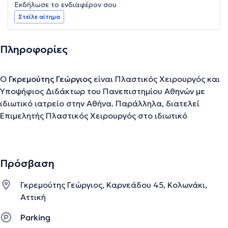
Εκδήλωσε το ενδιαφέρον σου
Στείλε αίτημα
Πληροφορίες
Ο
Γκρεμούτης Γεώργιος
είναι Πλαστικός Χειρουργός και
Υποψήφιος Διδάκτωρ του Πανεπιστημίου Αθηνών με
ιδιωτικό ιατρείο στην Αθήνα. Παράλληλα, διατελεί
Επιμελητής Πλαστικός Χειρουργός στο ιδιωτικό
θεραπευτήριο "ΜΕΤΡΟΠΟΛΙΤΑΝ", υπεύθυνος της
Πλαστικής Χειρουργικής στο Ευγενίδειο Θεραπευτήριο
και ειδικός ορκωτός Πραγματογνώμονας στο
Πρόσβαση
Πρωτοδικείο Αθηνών. Με την ολοκλήρωση των σπουδών
του στην Ιατρική σχολή και την ειδίκευσή του στη Γενική
Γκρεμούτης Γεώργιος, Καρνεάδου 45, Κολωνάκι,
Χειρουργική, ξεκίνησε την ειδίκευσή του στην Πλαστική
Αττική
Χειρουργική στην Κλινική Πλαστικής Χειρουργικής,
Μικροχειρουργικής και Κέντρου Εγκαυμάτων "Ι.
Parking
Ιωάννοβιτς" του Γ.Ν.Α. "Γ. Γεννηματάς", αποκτώντας μεγάλη