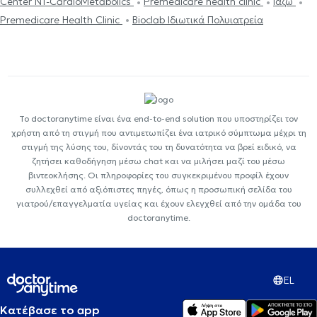
Center NT-CardioMetabolics
Premedicare health clinic
Ιάζω
Premedicare Health Clinic
Bioclab Ιδιωτικά Πολυιατρεία
Το doctoranytime είναι ένα end-to-end solution που υποστηρίζει τον
χρήστη από τη στιγμή που αντιμετωπίζει ένα ιατρικό σύμπτωμα μέχρι τη
στιγμή της λύσης του, δίνοντάς του τη δυνατότητα να βρεί ειδικό, να
ζητήσει καθοδήγηση μέσω chat και να μιλήσει μαζί του μέσω
βιντεοκλήσης. Οι πληροφορίες του συγκεκριμένου προφίλ έχουν
συλλεχθεί από αξιόπιστες πηγές, όπως η προσωπική σελίδα του
γιατρού/επαγγελματία υγείας και έχουν ελεγχθεί από την ομάδα του
doctoranytime.
EL
Κατέβασε το app