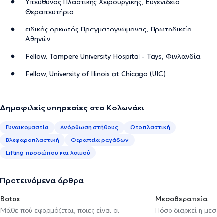
Υπεύθυνος Πλαστικής Χειρουργικής, Ευγενίδειο
Θεραπευτήριο
ειδικός ορκωτός Πραγματογνώμονας, Πρωτοδικείο
Αθηνών
Fellow, Tampere University Hospital - Tays, Φινλανδία
Fellow, University of Illinois at Chicago (UIC)
Δημοφιλείς υπηρεσίες στο Κολωνάκι
Γυναικομαστία
Ανόρθωση στήθους
Ωτοπλαστική
Βλεφαροπλαστική
Θεραπεία ραγάδων
Lifting προσώπου και λαιμού
Προτεινόμενα άρθρα
Botox
Μεσοθεραπεία
Μάθε πού εφαρμόζεται, ποιες είναι οι
Πόσο διαρκεί η με