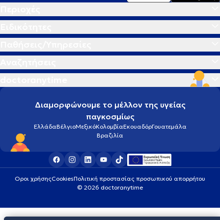
Περιοχές
Ειδικότητες
Παθήσεις/Υπηρεσίες
Αναζητήσεις
doctoranytime
Διαμορφώνουμε το μέλλον της υγείας
παγκοσμίως
Ελλάδα
Βέλγιο
Μεξικό
Κολομβία
Εκουαδόρ
Γουατεμάλα
Βραζιλία
Οροι χρήσης
Cookies
Πολιτική προστασίας προσωπικού απορρήτου
© 2026 doctoranytime