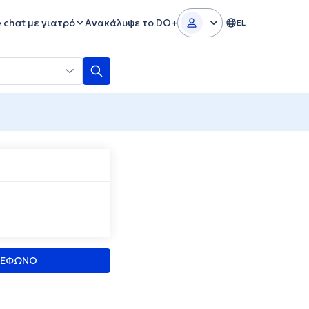
e chat με γιατρό
Ανακάλυψε το DO+
EL
ΛΕΦΩΝΟ