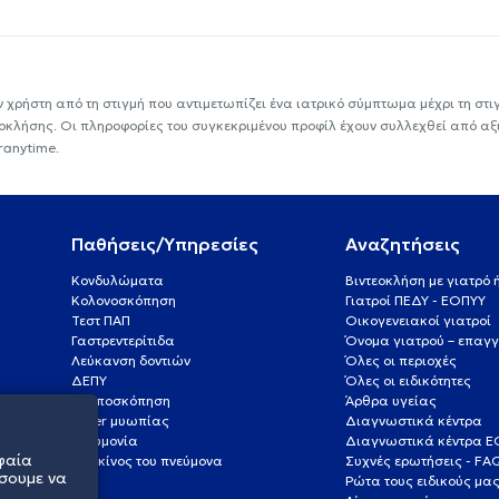
ν χρήστη από τη στιγμή που αντιμετωπίζει ένα ιατρικό σύμπτωμα μέχρι τη στιγμ
εοκλήσης. Οι πληροφορίες του συγκεκριμένου προφίλ έχουν συλλεχθεί από αξ
ranytime.
Παθήσεις/Υπηρεσίες
Αναζητήσεις
Κονδυλώματα
Βιντεοκλήση με γιατρό
Κολονοσκόπηση
Γιατροί ΠΕΔΥ - ΕΟΠΥΥ
Τεστ ΠΑΠ
Οικογενειακοί γιατροί
Γαστρεντερίτιδα
Όνομα γιατρού – επαγγ
Λεύκανση δοντιών
Όλες οι περιοχές
ΔΕΠΥ
Όλες οι ειδικότητες
Κολποσκόπηση
Άρθρα υγείας
Laser μυωπίας
Διαγνωστικά κέντρα
Πνευμονία
Διαγνωστικά κέντρα 
φαία
Καρκίνος του πνεύμονα
Συχνές ερωτήσεις - FA
σουμε να
Ρώτα τους ειδικούς μα