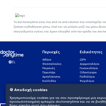
Το doctoranytime είναι ένα end-to-end solution που υποστηρίζει το
ζητήσει καθοδήγηση μέσω chat και να μιλήσει μαζί του μέσω βιντ
επαγγελματία υγείας και έχουν ελεγχθεί από την ομάδα του docto
Περιοχές
Ειδικότητες
Αθήνα
ΩΡΛ
EL
Θεσσαλονίκη
Δερματολόγοι
Πειραιάς
Γυναικολόγοι
Περιστέρι
Οδοντίατροι
Αμπελόκηποι
Παθολόγοι
Καλλιθέα
Ψυχολόγοι
Πάτρα
Οφθαλμίατροι
🍪 Αποδοχή cookies
Γλυφάδα
Ενδοκρινολόγοι
Νίκαια
Ουρολόγοι
Χρησιμοποιούμε cookies για να σου προσφέρουμε μια κορυ
Νέα Σμύρνη
Καρδιολόγοι
προσωποποιημένη εμπειρία doctoranytime και να σε βοηθή
βρεις εύκολα αυτό που ψάχνεις.