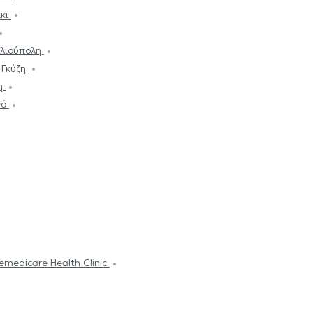
άκι
Ηλιούπολη
 Γκύζη
νη
νό
emedicare Health Clinic