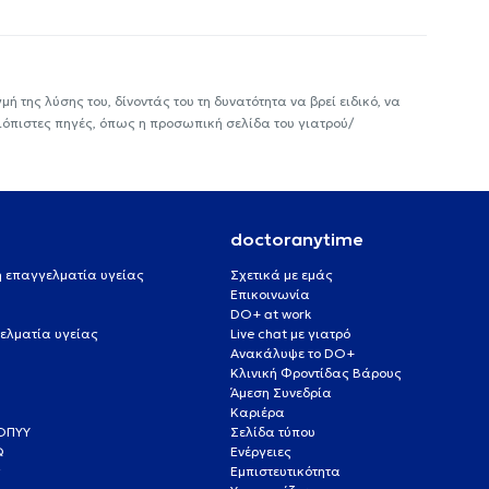
ή της λύσης του, δίνοντάς του τη δυνατότητα να βρεί ειδικό, να
ιόπιστες πηγές, όπως η προσωπική σελίδα του γιατρού/
doctoranytime
 ή επαγγελματία υγείας
Σχετικά με εμάς
Επικοινωνία
DO+ at work
ελματία υγείας
Live chat με γιατρό
Ανακάλυψε το DO+
Κλινική Φροντίδας Βάρους
Άμεση Συνεδρία
Καριέρα
ΕΟΠΥΥ
Σελίδα τύπου
Q
Ενέργειες
ς
Εμπιστευτικότητα