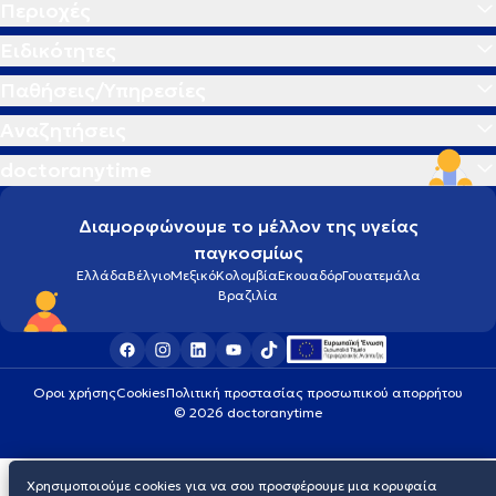
Περιοχές
Ειδικότητες
Παθήσεις/Υπηρεσίες
Αναζητήσεις
doctoranytime
Διαμορφώνουμε το μέλλον της υγείας
παγκοσμίως
Ελλάδα
Βέλγιο
Μεξικό
Κολομβία
Εκουαδόρ
Γουατεμάλα
Βραζιλία
Οροι χρήσης
Cookies
Πολιτική προστασίας προσωπικού απορρήτου
© 2026 doctoranytime
Χρησιμοποιούμε cookies για να σου προσφέρουμε μια κορυφαία