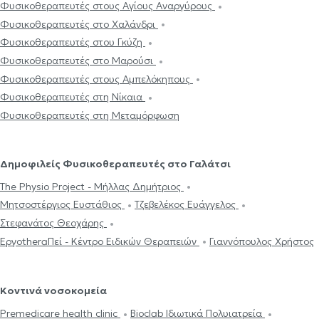
Φυσικοθεραπευτές στους Αγίους Αναργύρους
Φυσικοθεραπευτές στο Χαλάνδρι
Φυσικοθεραπευτές στου Γκύζη
Φυσικοθεραπευτές στο Μαρούσι
Φυσικοθεραπευτές στους Αμπελόκηπους
Φυσικοθεραπευτές στη Νίκαια
Φυσικοθεραπευτές στη Μεταμόρφωση
Δημοφιλείς Φυσικοθεραπευτές στο Γαλάτσι
The Physio Project - Μήλλας Δημήτριος
Μητσοστέργιος Ευστάθιος
Τζεβελέκος Ευάγγελος
Στεφανάτος Θεοχάρης
ΕργοtheraΠεί - Κέντρο Ειδικών Θεραπειών
Γιαννόπουλος Χρήστος
Κοντινά νοσοκομεία
Premedicare health clinic
Bioclab Ιδιωτικά Πολυιατρεία