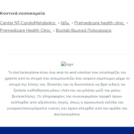
Κοντινά νοσοκομεία
Center NT-CardioMetabolics
Ιάζω
Premedicare health clinic
Premedicare Health Clinic
Bioclab Ιδιωτικά Πολυιατρεία
Το doctoranytime είναι ένα end-to-end solution που υποστηρίζει τον
χρήστη από τη στιγμή που αντιμετωπίζει ένα ιατρικό σύμπτωμα μέχρι τη
στιγμή της λύσης του, δίνοντάς του τη δυνατότητα να βρεί ειδικό, να
ζητήσει καθοδήγηση μέσω chat και να μιλήσει μαζί του μέσω
βιντεοκλήσης. Οι πληροφορίες του συγκεκριμένου προφίλ έχουν
συλλεχθεί από αξιόπιστες πηγές, όπως η προσωπική σελίδα του
γιατρού/επαγγελματία υγείας και έχουν ελεγχθεί από την ομάδα του
doctoranytime.