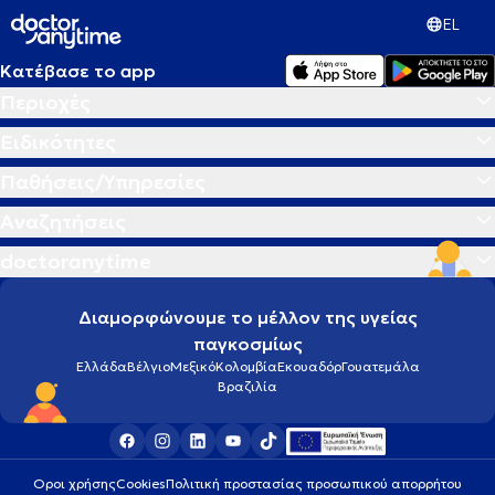
EL
Κατέβασε το app
Περιοχές
Ειδικότητες
Παθήσεις/Υπηρεσίες
Αναζητήσεις
doctoranytime
Διαμορφώνουμε το μέλλον της υγείας
παγκοσμίως
Ελλάδα
Βέλγιο
Μεξικό
Κολομβία
Εκουαδόρ
Γουατεμάλα
Βραζιλία
Οροι χρήσης
Cookies
Πολιτική προστασίας προσωπικού απορρήτου