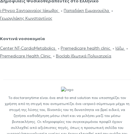
Δημοφιλείς Φυσικοθεραπευτές στο Ελληνικό
i-Physio Σαντοριναίος Ιάκωβος
Παπαδάκη Εμμανουέλα
Γεωργιλάκης Κωνσταντίνος
Κοντινά νοσοκομεία
Center NT-CardioMetabolics
Premedicare health clinic
Ιάζω
Premedicare Health Clinic
Bioclab Ιδιωτικά Πολυιατρεία
Το doctoranytime είναι ένα end-to-end solution που υποστηρίζει τον
χρήστη από τη στιγμή που αντιμετωπίζει ένα ιατρικό σύμπτωμα μέχρι τη
στιγμή της λύσης του, δίνοντάς του τη δυνατότητα να βρεί ειδικό, να
ζητήσει καθοδήγηση μέσω chat και να μιλήσει μαζί του μέσω
βιντεοκλήσης. Οι πληροφορίες του συγκεκριμένου προφίλ έχουν
συλλεχθεί από αξιόπιστες πηγές, όπως η προσωπική σελίδα του
γιατρού/επαγγελματία υγείας και έχουν ελεγχθεί από την ομάδα του