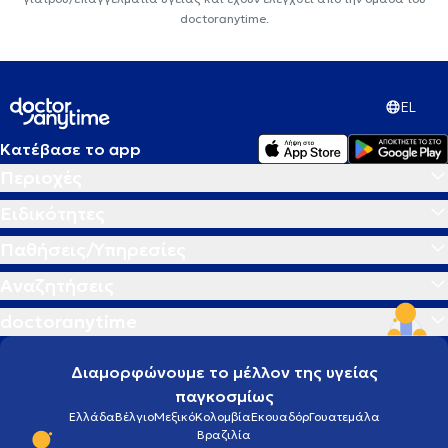
doctoranytime.
EL
Κατέβασε το app
Περιοχές
Ειδικότητες
Παθήσεις/Υπηρεσίες
Αναζητήσεις
doctoranytime
Διαμορφώνουμε το μέλλον της υγείας
παγκοσμίως
Ελλάδα
Βέλγιο
Μεξικό
Κολομβία
Εκουαδόρ
Γουατεμάλα
Βραζιλία