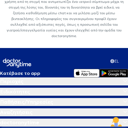
χρήστη από τη στιγμή που αντιμετωπίζει ένα ιατρικό σύμπτωμα μέχρι τη
στιγμή της λύσης του, δίνοντάς του τη δυνατότητα να βρεί ειδικό, να
ζητήσει καθοδήγηση μέσω chat και να μιλήσει μαζί του μέσω
βιντεοκλήσης. Οι πληροφορίες του συγκεκριμένου προφίλ έχουν
συλλεχθεί από αξιόπιστες πηγές, όπως η προσωπική σελίδα του
γιατρού/επαγγελματία υγείας και έχουν ελεγχθεί από την ομάδα του
doctoranytime.
EL
Κατέβασε το app
Περιοχές
Ειδικότητες
Παθήσεις/Υπηρεσίες
Αναζητήσεις
doctoranytime