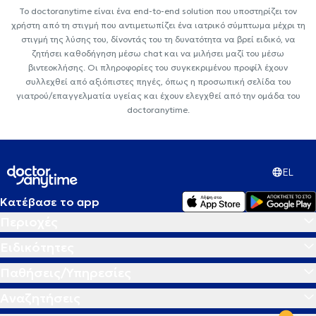
Το doctoranytime είναι ένα end-to-end solution που υποστηρίζει τον
χρήστη από τη στιγμή που αντιμετωπίζει ένα ιατρικό σύμπτωμα μέχρι τη
στιγμή της λύσης του, δίνοντάς του τη δυνατότητα να βρεί ειδικό, να
ζητήσει καθοδήγηση μέσω chat και να μιλήσει μαζί του μέσω
βιντεοκλήσης. Οι πληροφορίες του συγκεκριμένου προφίλ έχουν
συλλεχθεί από αξιόπιστες πηγές, όπως η προσωπική σελίδα του
γιατρού/επαγγελματία υγείας και έχουν ελεγχθεί από την ομάδα του
doctoranytime.
EL
Κατέβασε το app
Περιοχές
Ειδικότητες
Παθήσεις/Υπηρεσίες
Αναζητήσεις