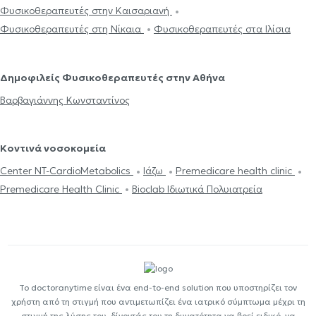
Φυσικοθεραπευτές στην Καισαριανή
Φυσικοθεραπευτές στη Νίκαια
Φυσικοθεραπευτές στα Ιλίσια
Δημοφιλείς Φυσικοθεραπευτές στην Αθήνα
Βαρβαγιάννης Κωνσταντίνος
Κοντινά νοσοκομεία
Center NT-CardioMetabolics
Ιάζω
Premedicare health clinic
Premedicare Health Clinic
Bioclab Ιδιωτικά Πολυιατρεία
Το doctoranytime είναι ένα end-to-end solution που υποστηρίζει τον
χρήστη από τη στιγμή που αντιμετωπίζει ένα ιατρικό σύμπτωμα μέχρι τη
στιγμή της λύσης του, δίνοντάς του τη δυνατότητα να βρεί ειδικό, να