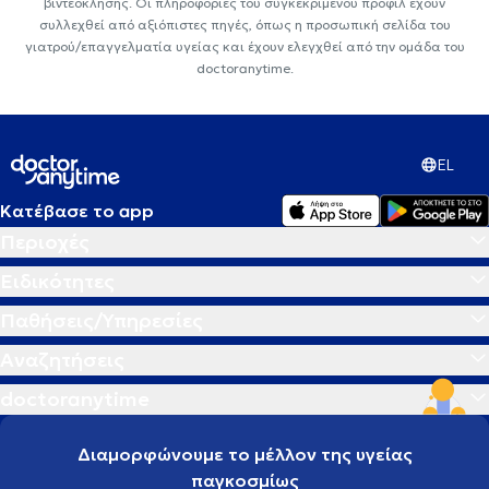
βιντεοκλήσης. Οι πληροφορίες του συγκεκριμένου προφίλ έχουν
συλλεχθεί από αξιόπιστες πηγές, όπως η προσωπική σελίδα του
γιατρού/επαγγελματία υγείας και έχουν ελεγχθεί από την ομάδα του
doctoranytime.
EL
Κατέβασε το app
Περιοχές
Ειδικότητες
Παθήσεις/Υπηρεσίες
Αναζητήσεις
doctoranytime
Διαμορφώνουμε το μέλλον της υγείας
παγκοσμίως