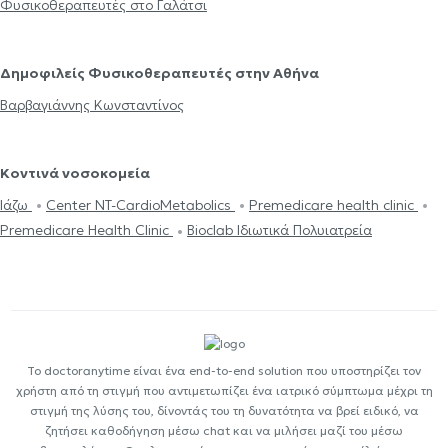
Φυσικοθεραπευτές στο Γαλάτσι
Δημοφιλείς Φυσικοθεραπευτές στην Αθήνα
Βαρβαγιάννης Κωνσταντίνος
Κοντινά νοσοκομεία
Ιάζω
Center NT-CardioMetabolics
Premedicare health clinic
Premedicare Health Clinic
Bioclab Ιδιωτικά Πολυιατρεία
Το doctoranytime είναι ένα end-to-end solution που υποστηρίζει τον
χρήστη από τη στιγμή που αντιμετωπίζει ένα ιατρικό σύμπτωμα μέχρι τη
στιγμή της λύσης του, δίνοντάς του τη δυνατότητα να βρεί ειδικό, να
ζητήσει καθοδήγηση μέσω chat και να μιλήσει μαζί του μέσω