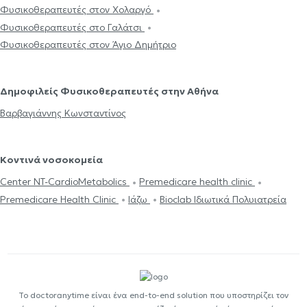
Φυσικοθεραπευτές στον Χολαργό
Φυσικοθεραπευτές στο Γαλάτσι
Φυσικοθεραπευτές στον Άγιο Δημήτριο
Δημοφιλείς Φυσικοθεραπευτές στην Αθήνα
Βαρβαγιάννης Κωνσταντίνος
Κοντινά νοσοκομεία
Center NT-CardioMetabolics
Premedicare health clinic
Premedicare Health Clinic
Ιάζω
Bioclab Ιδιωτικά Πολυιατρεία
Το doctoranytime είναι ένα end-to-end solution που υποστηρίζει τον