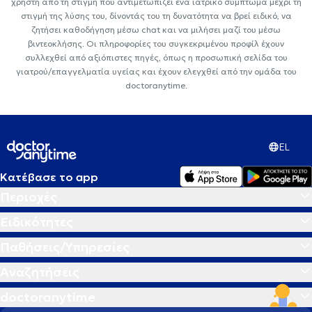
χρήστη από τη στιγμή που αντιμετωπίζει ένα ιατρικό σύμπτωμα μέχρι τη
στιγμή της λύσης του, δίνοντάς του τη δυνατότητα να βρεί ειδικό, να
ζητήσει καθοδήγηση μέσω chat και να μιλήσει μαζί του μέσω
βιντεοκλήσης. Οι πληροφορίες του συγκεκριμένου προφίλ έχουν
συλλεχθεί από αξιόπιστες πηγές, όπως η προσωπική σελίδα του
γιατρού/επαγγελματία υγείας και έχουν ελεγχθεί από την ομάδα του
doctoranytime.
EL
Κατέβασε το app
Περιοχές
Ειδικότητες
Παθήσεις/Υπηρεσίες
Αναζητήσεις
doctoranytime