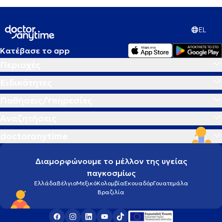
EL
Κατέβασε το app
Περιοχές
Ειδικότητες
Παθήσεις/Υπηρεσίες
Αναζητήσεις
doctoranytime
Διαμορφώνουμε το μέλλον της υγείας
παγκοσμίως
Ελλάδα
Βέλγιο
Μεξικό
Κολομβία
Εκουαδόρ
Γουατεμάλα
Βραζιλία