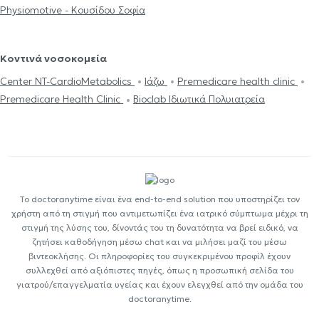
Physiomotive - Κουσίδου Σοφία
Κοντινά νοσοκομεία
Center NT-CardioMetabolics
Ιάζω
Premedicare health clinic
Premedicare Health Clinic
Bioclab Ιδιωτικά Πολυιατρεία
Το doctoranytime είναι ένα end-to-end solution που υποστηρίζει τον
χρήστη από τη στιγμή που αντιμετωπίζει ένα ιατρικό σύμπτωμα μέχρι τη
στιγμή της λύσης του, δίνοντάς του τη δυνατότητα να βρεί ειδικό, να
ζητήσει καθοδήγηση μέσω chat και να μιλήσει μαζί του μέσω
βιντεοκλήσης. Οι πληροφορίες του συγκεκριμένου προφίλ έχουν
συλλεχθεί από αξιόπιστες πηγές, όπως η προσωπική σελίδα του
γιατρού/επαγγελματία υγείας και έχουν ελεγχθεί από την ομάδα του
doctoranytime.