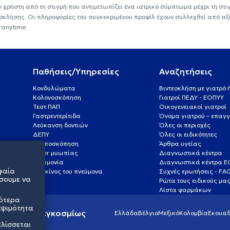
ν χρήστη από τη στιγμή που αντιμετωπίζει ένα ιατρικό σύμπτωμα μέχρι τη στιγμ
εοκλήσης. Οι πληροφορίες του συγκεκριμένου προφίλ έχουν συλλεχθεί από αξ
ranytime.
Παθήσεις/Υπηρεσίες
Αναζητήσεις
Κονδυλώματα
Βιντεοκλήση με γιατρό
Κολονοσκόπηση
Γιατροί ΠΕΔΥ - ΕΟΠΥΥ
Τεστ ΠΑΠ
Οικογενειακοί γιατροί
Γαστρεντερίτιδα
Όνομα γιατρού – επαγγ
Λεύκανση δοντιών
Όλες οι περιοχές
ΔΕΠΥ
Όλες οι ειδικότητες
Κολποσκόπηση
Άρθρα υγείας
Laser μυωπίας
Διαγνωστικά κέντρα
Πνευμονία
Διαγνωστικά κέντρα 
φαία
Καρκίνος του πνεύμονα
Συχνές ερωτήσεις - FA
σουμε να
Ρώτα τους ειδικούς μα
Λίστα φαρμάκων
σότερα
εψιμότητα
ς υγείας παγκοσμίως
Ελλάδα
Βέλγιο
Μεξικό
Κολομβία
Εκουαδ
ελίσσεται