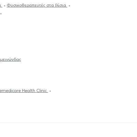
κι
Φυσικοθεραπευτές στα Ιλίσια
αμεινώνδας
emedicare Health Clinic