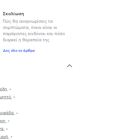
Σκολίωση
Πώς θα αναγνωρίσεις τα
συμπτώματα, ποιοι είναι οι
παράγοντες κινδύνου και πόσο
διαρκεί η θεραπεία της
Δες όλο το άρθρο
πολη
Υμηττό
Γλυφάδα
ρνη
να
ιανή