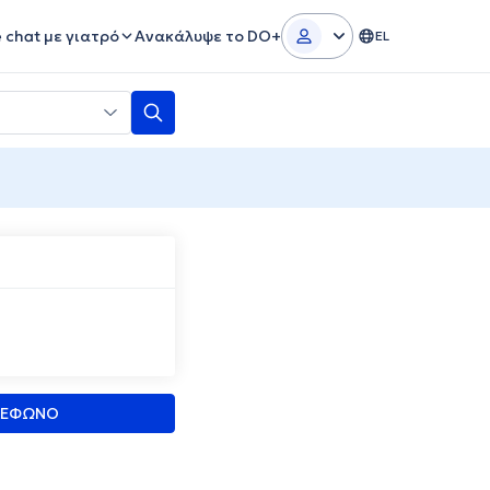
e chat με γιατρό
Ανακάλυψε το DO+
EL
ΛΕΦΩΝΟ