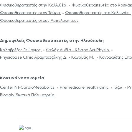
Φυσικοθεραπευτές στην Καλλιθέα
Φυσικοθεραπευτές στο Κουκά
Φυσικοθεραπευτές στον Ταύρο
Φυσικοθεραπευτές στο Κολωνάκι
Φυσικοθεραπευτές στους Αμπελόκηπους
Δημοφιλείς Φυσικοθεραπευτές στην Ηλιούπολη
Καλαβρέζος Γεώργιος
Φελάχ Λυδία - Κέντρο AcuPhysio
Physiobase Clinic Αραμπατζάκης Δ. - Καναβάς Μ.
Κοντακιώτης Επ
Κοντινά νοσοκομεία
Center NT-CardioMetabolics
Premedicare health clinic
Ιάζω
Pr
Bioclab Ιδιωτικά Πολυιατρεία