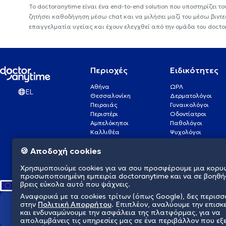
Το doctoranytime είναι ένα end-to-end solution που υποστηρίζει το
ζητήσει καθοδήγηση μέσω chat και να μιλήσει μαζί του μέσω βιντ
επαγγελματία υγείας και έχουν ελεγχθεί από την ομάδα του docto
Περιοχές
Ειδικότητες
Αθήνα
ΩΡΛ
EL
Θεσσαλονίκη
Δερματολόγοι
Πειραιάς
Γυναικολόγοι
Περιστέρι
Οδοντίατροι
Αμπελόκηποι
Παθολόγοι
Καλλιθέα
Ψυχολόγοι
Πάτρα
Οφθαλμίατροι
🍪 Αποδοχή cookies
Γλυφάδα
Ενδοκρινολόγοι
Νίκαια
Ουρολόγοι
Χρησιμοποιούμε cookies για να σου προσφέρουμε μια κορυ
Νέα Σμύρνη
Καρδιολόγοι
προσωποποιημένη εμπειρία doctoranytime και να σε βοηθή
βρεις εύκολα αυτό που ψάχνεις.
Αναφορικά με τα cookies τρίτων (όπως Google), δες περισ
στην
Πολιτική Απορρήτου
. Επιπλέον, αναλύουμε την επισκ
Διαμορφώνουμε το μέλλον τη
και ενδυναμώνουμε την ασφάλεια της πλατφόρμας, για να
απολαμβάνεις τις υπηρεσίες μας σε ένα περιβάλλον που εξ