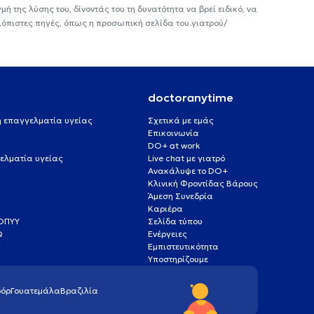
ή της λύσης του, δίνοντάς του τη δυνατότητα να βρεί ειδικό, να
ιόπιστες πηγές, όπως η προσωπική σελίδα του γιατρού/
doctoranytime
 ή επαγγελματία υγείας
Σχετικά με εμάς
Επικοινωνία
DO+ at work
ελματία υγείας
Live chat με γιατρό
Ανακάλυψε το DO+
Κλινική Φροντίδας Βάρους
Άμεση Συνεδρία
Καριέρα
ΕΟΠΥΥ
Σελίδα τύπου
Q
Ενέργειες
ς
Εμπιστευτικότητα
Υποστηρίζουμε
όρ
Γουατεμάλα
Βραζιλία