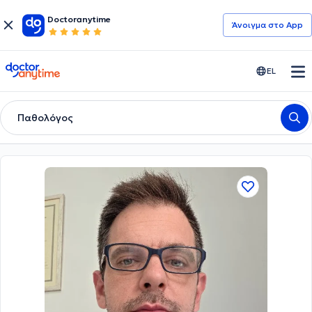
Doctoranytime
Άνοιγμα στο App
doctoranytime
EL
Παθολόγος