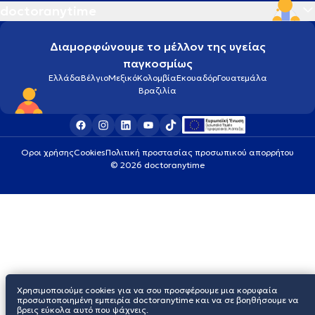
doctoranytime
Διαμορφώνουμε το μέλλον της υγείας
παγκοσμίως
Ελλάδα
Βέλγιο
Μεξικό
Κολομβία
Εκουαδόρ
Γουατεμάλα
Βραζιλία
Οροι χρήσης
Cookies
Πολιτική προστασίας προσωπικού απορρήτου
© 2026 doctoranytime
Χρησιμοποιούμε cookies για να σου προσφέρουμε μια κορυφαία
προσωποποιημένη εμπειρία doctoranytime και να σε βοηθήσουμε να
βρεις εύκολα αυτό που ψάχνεις.