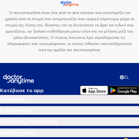
αρθρίτιδα
Το doctoranytime είναι ένα end-to-end solution που υποστηρίζει τον
χρήστη από τη στιγμή που αντιμετωπίζει ένα ιατρικό σύμπτωμα μέχρι τη
στιγμή της λύσης του, δίνοντας του τη δυνατότητα να βρεί τον ειδικό που
χρειάζεται, να ζητήσει καθοδήγηση μέσω chat και να μιλήσει μαζί του
μέσω βιντεοκλήσης. Ο Λιακος Αντωνιος έχει συμπληρώσει τις
πληροφορίες που αναγράφονται, οι οποίες τίθενται υπό επεξεργασία
από την ομάδα του doctoranytime.
EL
Κατέβασε το app
Περιοχές
Ειδικότητες
Παθήσεις/Υπηρεσίες
Αναζητήσεις