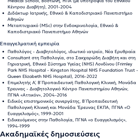
Medical School, Βοστώνη, ΗΠΑ (με υποτροφία του Εθνικού
Κέντρου Διαβήτη), 2001-2004
Διδάκτωρ Ιατρικής, Εθνικό & Καποδιστριακό Πανεπιστήμιο
Αθηνών
Μεταπτυχιακό (MSc) στην Ενδοκρινολογία, Εθνικό &
Καποδιστριακό Πανεπιστήμιο Αθηνών
Επαγγελματική εμπειρία
Παθολόγος - Διαβητολόγος, ιδιωτικό ιατρείο, Νέα Ερυθραία
Consultant στη Παθολογία, στο Σακχαρώδη Διαβήτη και στη
Γηριατρική, Εθνικό Σύστημα Υγείας (NHS) Λονδίνου (Frimley
Park NHS Hospital - Kingston Hospital NHS Foundation Trust -
Queen Elizabeth NHS Hospital), 2016-2022
Επιμελητής Α΄, Β΄ Προπαιδευτική Παθολογική Κλινική, Μονάδα
Έρευνας - Διαβητολογικό Κέντρο Πανεπιστημίου Αθηνών,
ΠΓΝΑ «Αττικόν», 2004-2016
Ειδικός επιστημονικός συνεργάτης, Β΄ Προπαιδευτική
Παθολογική Κλινική και Μονάδα ΄Έρευνας ΕΚΠΑ, ΠΓΝΑ «Ο
Ευαγγελισμός», 1999-2001
Ειδικευόμενος στην Παθολογία, ΠΓΝΑ «ο Ευαγγελισμός»,
1994-1999
Ακαδημαϊκές δημοσιεύσεις