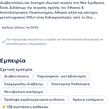
Διαβητολόγος και διατηρεί ιδιωτικό ιατρείο στη Νέα Ερυθραία.
Είναι Διδάκτωρ της Ιατρικής σχολής του Εθνικού &
Καποδιστριακού Πανεπιστημίου Αθηνών αλλά και κάτοχος
μεταπτυχιακού (MSc) στην Ενδοκρινολογία, από το ίδιο
εκπαιδευτικό ίδρυμα. Μετεκπαιδεύτηκε στο πεδίο του
σακχαρώδη διαβήτη και των διαβητικών επιπλοκών στο τμήμα
Αριθμός αδείας: Α4/3596
Vascular Cell Biology and Diabetic Complications στο Joslin
Diabetes Center του Harvard Medical School στη Βοστώνη και στη
Την περιγραφή επιμελείται η ομάδα του doctoranytime βασισμένη σε
συνέχεια ανέλαβε έμμισθη θέση στο Joslin Diabetes Center, όπου
επαληθευμένες πληροφορίες.
συμμετείχε σε κλινικά πρωτόκολλα σε διαβητικούς ασθενείς ενώ
αποκόμισε τόσο κλινική όσο και ερευνητική εμπειρία. Ασχολείται
κλινικά με την Παθολογία, την αντιμετώπιση του σακχαρώδη
Εμπειρία
διαβήτη και των επιπλοκών του αδιαλείπτως για περισσότερα
από 20 χρόνια έχοντας εργαστεί σε νοσοκομεία της Ελλάδας,
Σχετική εμπειρία
ενώ τα τελευταία χρόνια ασχολείται και με τη Γηριατρική
εργαζόμενος σε νοσοκομεία του Εθνικού Συστήματος Υγείας της
Διαβητολογία
Παχυσαρκία - μεταβολισμός
Μεγάλης Βρετανίας. Κατά τη διάρκεια της πολυετούς του
Σακχαρώδης διαβήτης
Εσωτερική Παθολογία
πορείας έχει λάβει αρκετές διακρίσεις και βραβεία σε Ελλάδα και
εξωτερικό για το ερευνητικό του έργο και έχει πληθώρα
Μεταβολικό σύνδρομο
επιστημονικών δημοσιεύσεων σε ελληνικά και ξενόγλωσσα
Πρόληψη καρδιαγγειακού κινδύνου
Χρόνια νοσήματα
περιοδικά.
138 συστάσεις ασθενών