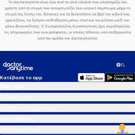
Το doctoranytime είναι ένα end-to-end solution που υποστηρίζει τον
χρήστη από τη στιγμή που αντιμετωπίζει ένα ιατρικό σύμπτωμα μέχρι τη
στιγμή της λύσης του, δίνοντας του τη δυνατότητα να βρεί τον ειδικό που
χρειάζεται, να ζητήσει καθοδήγηση μέσω chat και να μιλήσει μαζί του
μέσω βιντεοκλήσης. Ο Σωτηροπουλος Κωνσταντινος έχει συμπληρώσει
τις πληροφορίες που αναγράφονται, οι οποίες τίθενται υπό επεξεργασία
από την ομάδα του doctoranytime.
EL
Κατέβασε το app
Περιοχές
Ειδικότητες
Παθήσεις/Υπηρεσίες
Αναζητήσεις
doctoranytime