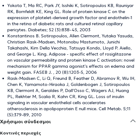
Yokota T, Ma RC, Park JY, Isshiki K, Sotiropoulos KB, Rauniyar
RK, Bornfeldt KE, King GL. Role of protein kinase C on the
expression of platelet-derived growth factor and endothelin-1
in the retina of diabetic rats and cultured retinal capillary
pericytes. Diabetes; 52 (3):838-45, 2003
Konstantinos B. Sotiropoulos, Allen Clermont, Yutaka Yasuda,
Christian Rask-Madsen, Motonobu Mastumoto, Junichi
Takahashi, Kim Della Vecchia, Tatsuya Kondo, Lloyd P. Aiello,
and George L. King. Adipose - specific effect of rosiglitazone
on vascular permeability and protein kinase C activation: novel
mechanism for PPAR gamma agonist's effects on edema and
weight gain. FASEB J. , 20 (8):1203-5, 2006
Rask-Madsen C, Li Q, Freund B, Feather D, Abramov R, Wu IH,
Chen K, Yamamoto-Hiraoka J, Goldenbogen J, Sotiropoulos
KB, Clermont A, Geraldes P, Dall'Osso C, Wagers AJ, Huang
PL, Rekhter M, Scalia R, Kahn CR, King GL. Loss of insulin
signaling in vascular endothelial cells accelerates
atherosclerosis in apolipoprotein E null mice. Cell Metab. 5;11
(5):379-89, 2010
Χρήσιμοι σύνδεσμοι
Κοντινές περιοχές