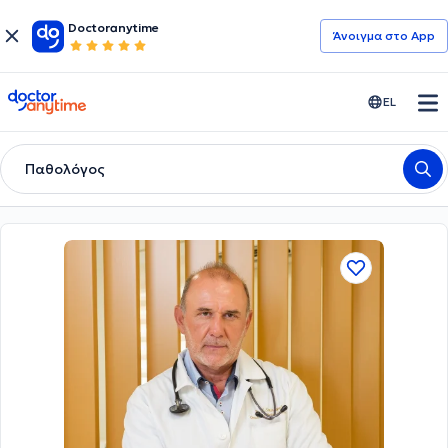
Doctoranytime
Άνοιγμα στο App
doctoranytime
EL
Παθολόγος