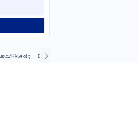
εία/Κλινικές
Βιογραφικό και καριέρα
Απαντήσεις