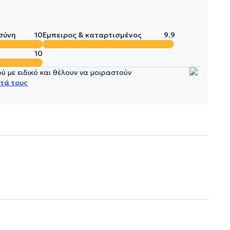
σύνη
10
Έμπειρος & καταρτισμένος
9.9
10
 με ειδικό και θέλουν να μοιραστούν
τά τους