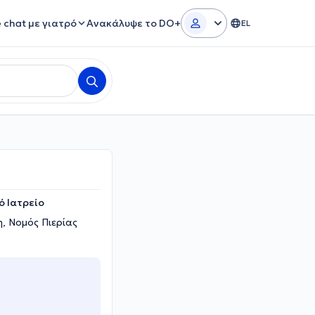
e chat με γιατρό
Ανακάλυψε το DO+
EL
ό Ιατρείο
η, Νομός Πιερίας