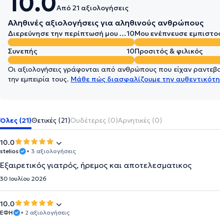
10.0
Από 21 αξιολογήσεις
Αληθινές αξιολογήσεις για αληθινούς ανθρώπους
Διερεύνησε την περίπτωσή μου σε βάθος
10
Μου ενέπνευσε εμπιστο
Συνεπής
10
Προσιτός & φιλικός
Οι αξιολογήσεις γράφονται από ανθρώπους που είχαν ραντεβού
την εμπειρία τους.
Μάθε πώς διασφαλίζουμε την αυθεντικότη
Όλες (21)
Θετικές (21)
Ουδέτερες (0)
Αρνητικές (0)
10.0
stelios
• 3 αξιολογήσεις
Εξαιρετικός γιατρός, ήρεμος και αποτελεσματικος
30 Ιουλίου 2026
10.0
ΕΦΗ
• 2 αξιολογήσεις