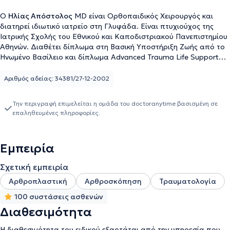
Ο
Ηλίας Απόστολος
MD είναι Ορθοπαιδικός Χειρουργός και
διατηρεί ιδιωτικό ιατρείο στη Γλυφάδα. Είναι πτυχιούχος της
Ιατρικής Σχολής του Εθνικού και Καποδιστριακού Πανεπιστημίου
Αθηνών. Διαθέτει δίπλωμα στη Βασική Υποστήριξη Ζωής από το
Ηνωμένο Βασίλειο και δίπλωμα Advanced Trauma Life Support
από το Πανεπιστήμιο Αθηνών. Είναι επιστημονικός συνεργάτης
στα νοσοκομεία Mediterraneo, Metropolitan, Ιασώ General και
Αριθμός αδείας: 34381/27-12-2002
στον Όμιλο Ιατρικού Κέντρου Αθηνών, ενώ συνεργάζεται και με
το Ιδιωτικό Νοσοκομείο ΜΗΤΕΡΑ και το
Therapis General
Την περιγραφή επιμελείται η ομάδα του doctoranytime βασισμένη σε
Hospital
. Στο ιδιωτικό του ιατρείο παρέχει υπηρεσίες σύμφωνα με
επαληθευμένες πληροφορίες.
τα νεότερα πρωτόκολλα για τη θεραπεία ορθοπαιδικών
παθήσεων ενηλίκων και παίδων, όπως η οστεοαρθρίτιδα, οι
αθλητικές κακώσεις, οι χόνδρινες βλάβες, τα κατάγματα άνω και
Εμπειρία
κάτω άκρου, οι παθήσεις σπονδυλικής στήλης και οι περιφερικές
νευροπάθειες άνω και κάτω άκρων, το σύνδρομο υπακρωμιακής
Σχετική εμπειρία
προστριβής ώμου, η ρήξη στροφικού πετάλου ώμου, η αστάθεια
ώμου, ο παγωμένος ώμος, το σύνδρομο καρπιαίου σωλήνα, η
Αρθροπλαστική
Αρθροσκόπηση
Τραυματολογία
ωλένια νευρίτιδα, και ο βλαισός μέγας δάκτυλος (κότσι).
100 συστάσεις ασθενών
Επιπλέον, εφαρμόζει σύγχρονες βιολογικές θεραπείες (έγχυση
Διαθεσιμότητα
συμπυκνωμένων αιμοπεταλίων - αυξητικών παραγόντων) και
διενεργεί ελέγχους οστεοπόρωσης και συνταγογράφηση ΕΟΠΥΥ.
Η διαθεσιμότητα του ειδικού εξαρτάται από την υπηρεσία που