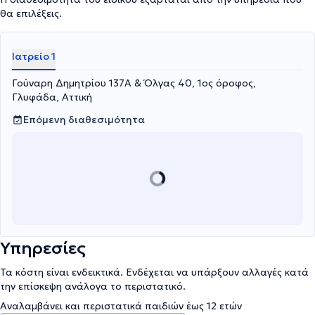
Τέλος, ο Χειρουργός διαθέτει πλούσιο βιογραφικό με συμμετοχή
θα επιλέξεις.
σε εκπαιδευτικά σεμινάρια στο Ηνωμένο Βασίλειο (UK), αλλά και
πανευρωπαϊκά, καθώς και δημοσιεύσεις σε έγκριτα επιστημονικά
περιοδικά.
Ιατρείο 1
Γούναρη Δημητρίου 137Α & Όλγας 40, 1ος όροφος,
Γλυφάδα, Αττική
Επόμενη διαθεσιμότητα
Υπηρεσίες
Τα κόστη είναι ενδεικτικά. Ενδέχεται να υπάρξουν αλλαγές κατά
την επίσκεψη ανάλογα το περιστατικό.
Αναλαμβάνει και περιστατικά παιδιών έως 12 ετών