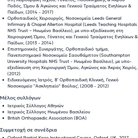
Ποδός, Ώμου & Αγκώνος και Γενικού Τραύματος Ενηλίκων &
Παίδων, (2014 - 2017)
Ορθοπαιδικός Χειρουργός, Νοσοκομεία Leeds General
Infirmary & Chapel Allerton Hospital (Leeds Teaching Hospitals
NHS Trust – Ηνωμένο Βασίλειο), με υπο-εξειδίκευση στη
Χειρουργική Ώμου, Γόνατος και Γενικού Τραύματος Ενηλίκων &
Παίδων, (2013 - 2014)
Επιστημονικός Συνεργάτης, Ορθοπαιδικό τμήμα,
Πανεπιστημιακό Νοσοκομείο Σαουθάμπτον (Southampton
University Hospitals NHS Trust - Ηνωμένο Βασίλειο), με υπο-
εξειδίκευση στη Χειρουργική Ώμου, Αγκώνος και Άκρας Χειρός,
(2012)
Ειδικευόμενος Ιατρός, Β' Ορθοπαιδική Κλινική, Γενικό
Νοσοκομείο ''Ασκληπιείο" Βούλας', (2008 - 2012)
Μέλος συλλόγων
Ιατρικός Σύλλογος Αθηνών
Ιατρικός Σύλλογος Ηνωμένου Βασιλείου
British Orthopaedic Association (BOA)
Συμμετοχή σε συνέδρια
Oxford Partial Knee Instructional Course, Oxford, UK, 2017