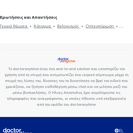
Ορθοπαιδικοί και Ορθοπαιδικοί Χειρουργοί στο Παγκράτι
Premedicare Health Clinic
Ιάζω
Bioclab Ιδιωτικά Πολυιατρεία
Ορθοπαιδικοί και Ορθοπαιδικοί Χειρουργοί στην Αλεξανδρούπολη
Ερωτήσεις και Απαντήσεις
Ορθοπαιδικοί και Ορθοπαιδικοί Χειρουργοί στην Καισαριανή
Ορθοπαιδικοί και Ορθοπαιδικοί Χειρουργοί στο Κουκάκι
Γενικά θέματα
Κάταγμα
Βελονισμός
Οστεοπόρωση
Ορθοπαιδικοί και Ορθοπαιδικοί Χειρουργοί στην Πλατεία Μαβίλη
Αθλητικές κακώσεις
Βλαστοκύτταρα (Πλάσμα πλούσιο σε
Ορθοπαιδικοί και Ορθοπαιδικοί Χειρουργοί στο Κολωνάκι
αιμοπετάλια)
Δισκοκήλη
Επικονδυλίτιδα
Αυχενικό σύνδρομο
Ορθοπαιδικοί και Ορθοπαιδικοί Χειρουργοί στο Μοσχάτο
Πιστοποιητικά υγείας για εργασία
Ορθοπαιδικοί και Ορθοπαιδικοί Χειρουργοί στο Νέο Φάληρο
Το doctoranytime είναι ένα end-to-end solution που υποστηρίζει τον
χρήστη από τη στιγμή που αντιμετωπίζει ένα ιατρικό σύμπτωμα μέχρι τη
στιγμή της λύσης του, δίνοντας του τη δυνατότητα να βρεί τον ειδικό που
χρειάζεται, να ζητήσει καθοδήγηση μέσω chat και να μιλήσει μαζί του
μέσω βιντεοκλήσης. Ο Ηλιας Αποστολος έχει συμπληρώσει τις
πληροφορίες που αναγράφονται, οι οποίες τίθενται υπό επεξεργασία
από την ομάδα του doctoranytime.
EL