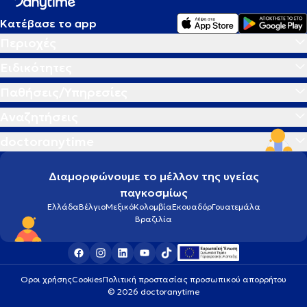
Κατέβασε το app
Περιοχές
Ειδικότητες
Παθήσεις/Υπηρεσίες
Αναζητήσεις
doctoranytime
Διαμορφώνουμε το μέλλον της υγείας
παγκοσμίως
Ελλάδα
Βέλγιο
Μεξικό
Κολομβία
Εκουαδόρ
Γουατεμάλα
Βραζιλία
Οροι χρήσης
Cookies
Πολιτική προστασίας προσωπικού απορρήτου
© 2026 doctoranytime