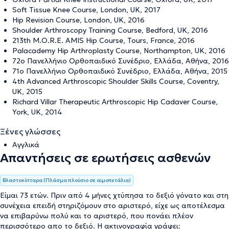
Soft Tissue Knee Course, London, UK, 2017
Hip Revision Course, London, UK, 2016
Shoulder Arthroscopy Training Course, Bedford, UK, 2016
213th M.O.R.E. AMIS Hip Course, Tours, France, 2016
Palacademy Hip Arthroplasty Course, Northampton, UK, 2016
72ο Πανελλήνιο Ορθοπαιδικό Συνέδριο, Ελλάδα, Αθήνα, 2016
71ο Πανελλήνιο Ορθοπαιδικό Συνέδριο, Ελλάδα, Αθήνα, 2015
4th Advanced Arthroscopic Shoulder Skills Course, Coventry,
UK, 2015
Richard Villar Therapeutic Arthroscopic Hip Cadaver Course,
York, UK, 2014
Ξένες γλώσσες
Αγγλικά
Απαντήσεις σε ερωτήσεις ασθενών
Βλαστοκύτταρα (Πλάσμα πλούσιο σε αιμοπετάλια)
Είμαι 73 ετών. Πριν από 4 μήνες χτύπησα το δεξιό γόνατο και στη
συνέχεια επειδή στηριζόμουν στο αριστερό, είχε ως αποτέλεσμα
να επιβαρύνω πολύ και το αριστερό, που πονάει πλέον
περισσότερο απο το δεξιό. Η ακτινογραφία γράφει: