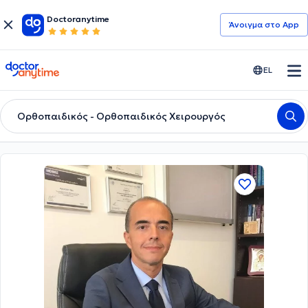
Doctoranytime
Άνοιγμα στο App
doctoranytime
EL
Ορθοπαιδικός - Ορθοπαιδικός Χειρουργός