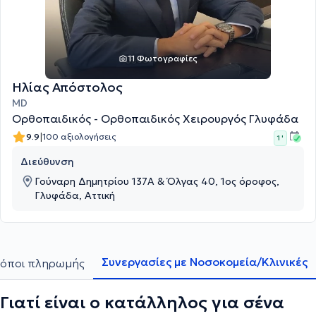
11 Φωτογραφίες
Ηλίας Απόστολος
MD
Ορθοπαιδικός - Ορθοπαιδικός Χειρουργός Γλυφάδα
|
9.9
100 αξιολογήσεις
1 '
Διεύθυνση
Γούναρη Δημητρίου 137Α & Όλγας 40, 1ος όροφος,
Γλυφάδα, Αττική
Συνεργασίες με Νοσοκομεία/Κλινικές
όποι πληρωμής
Γιατί είναι ο κατάλληλος για σένα