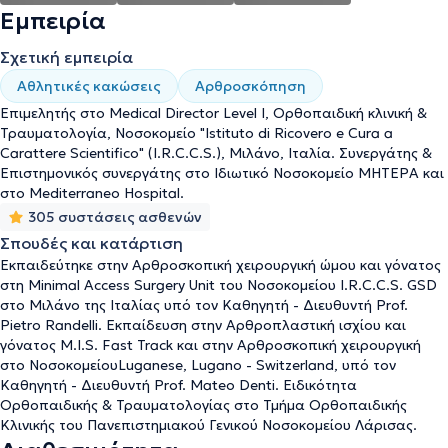
Pietro Scotto di Vettimo. Στο πρώτο έτος της ειδικότητας
Εμπειρία
εκπαιδεύτηκε στο Πανεπιστημιακό Νοσοκομείο, Chieti – Italy στο
Τμήμα Sport Medicine υπό τον Διευθυντή τον Καθηγητή Prof.
Σχετική εμπειρία
Leonardo Vecchiet. Στο διαδίκτυο υπάρχουν άρθρα, ομιλίες και
χειρουργεία του ιδίου. Συνεργάζεται με το νοσοκομείο "Ιατρικό
Αθλητικές κακώσεις
Αρθροσκόπηση
Κέντρο Αθηνών", το Νοσοκομείο "Μητέρα" και Mediterraneo
Επιμελητής στο Medical Director Level I, Ορθοπαιδική κλινική &
Hospital και είναι επιστημονικός συνεργάτης. Έχει ιδιωτικό
Τραυματολογία, Νοσοκομείο "Istituto di Ricovero e Cura a
ιατρείο στο Χαλάνδρι και στη Νέα Σμύρνη.
Carattere Scientifico" (I.R.C.C.S.), Μιλάνο, Ιταλία. Συνεργάτης &
Επιστημονικός συνεργάτης στο Ιδιωτικό Νοσοκομείο ΜΗΤΕΡΑ και
στο Mediterraneo Hospital.
305 συστάσεις ασθενών
Σπουδές και κατάρτιση
Εκπαιδεύτηκε στην Αρθροσκοπική χειρουργική ώμου και γόνατος
στη Minimal Access Surgery Unit του Νοσοκομείου I.R.C.C.S. GSD
στο Μιλάνο της Ιταλίας υπό τον Καθηγητή - Διευθυντή Prof.
Pietro Randelli. Εκπαίδευση στην Αρθροπλαστική ισχίου και
γόνατος M.I.S. Fast Track και στην Αρθροσκοπική χειρουργική
στο ΝοσοκομείουLuganese, Lugano - Switzerland, υπό τον
Καθηγητή - Διευθυντή Prof. Mateo Denti. Ειδικότητα
Ορθοπαιδικής & Τραυματολογίας στο Τμήμα Ορθοπαιδικής
Κλινικής του Πανεπιστημιακού Γενικού Νοσοκομείου Λάρισας.