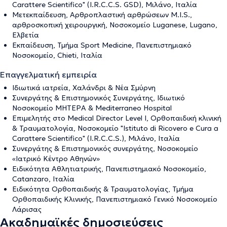
Carattere Scientifico" (I.R.C.C.S. GSD), Μιλάνο, Ιταλία
Μετεκπαίδευση, Αρθροπλαστική αρθρώσεων M.I.S.,
αρθροσκοπική χειρουργική, Νοσοκομείο Luganese, Lugano,
Ελβετία
Εκπαίδευση, Τμήμα Sport Medicine, Πανεπιστημιακό
Νοσοκομείο, Chieti, Ιταλία
Επαγγελματική εμπειρία
Ιδιωτικά ιατρεία, Χαλάνδρι & Νέα Σμύρνη
Συνεργάτης & Επιστημονικός Συνεργάτης, Ιδιωτικό
Νοσοκομείο ΜΗΤΕΡΑ & Mediterraneo Hospital
Επιμελητής στο Medical Director Level I, Ορθοπαιδική κλινική
& Τραυματολογία, Νοσοκομείο "Istituto di Ricovero e Cura a
Carattere Scientifico" (I.R.C.C.S.), Μιλάνο, Ιταλία
Συνεργάτης & Επιστημονικός συνεργάτης, Νοσοκομείο
«Ιατρικό Κέντρο Αθηνών»
Ειδικότητα Αθλητιατρικής, Πανεπιστημιακό Νοσοκομείο,
Catanzaro, Ιταλία
Ειδικότητα Ορθοπαιδικής & Τραυματολογίας, Τμήμα
Ορθοπαιδικής Κλινικής, Πανεπιστημιακό Γενικό Νοσοκομείο
Λάρισας
Ακαδημαϊκές δημοσιεύσεις