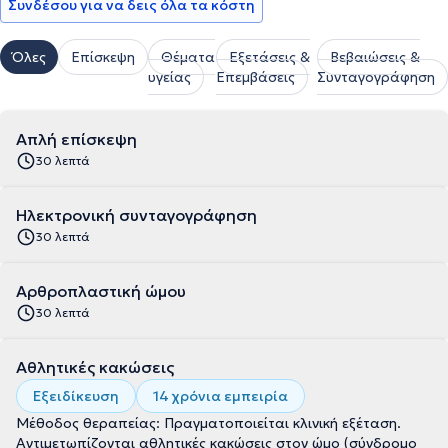
Συνδέσου για να δεις όλα τα κόστη
Όλες
Επίσκεψη
Θέματα
Εξετάσεις &
Βεβαιώσεις &
υγείας
Επεμβάσεις
Συνταγογράφηση
Απλή επίσκεψη
30 λεπτά
Ηλεκτρονική συνταγογράφηση
30 λεπτά
Αρθροπλαστική ώμου
30 λεπτά
Αθλητικές κακώσεις
Εξειδίκευση
14 χρόνια εμπειρία
Μέθοδος θεραπείας: Πραγματοποιείται κλινική εξέταση.
Αντιμετωπίζονται αθλητικές κακώσεις στον ώμο (σύνδρομο