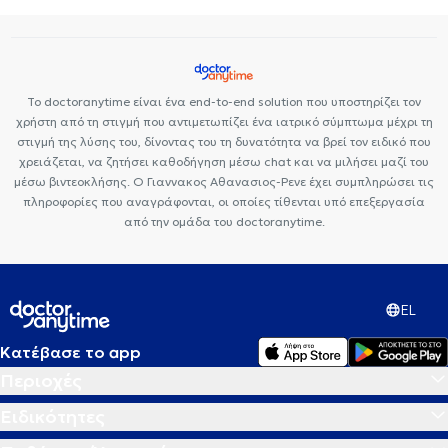
Ορθοπαιδικοί και Ορθοπαιδικοί Χειρουργοί στον Γέρακα
Ορθοπαιδικοί και Ορθοπαιδικοί Χειρουργοί στη Νέα Ιωνία
Ορθοπαιδικοί και Ορθοπαιδικοί Χειρουργοί στην Παλλήνη
Ορθοπαιδικοί και Ορθοπαιδικοί Χειρουργοί στα Μελίσσια
Το doctoranytime είναι ένα end-to-end solution που υποστηρίζει τον
χρήστη από τη στιγμή που αντιμετωπίζει ένα ιατρικό σύμπτωμα μέχρι τη
Ορθοπαιδικοί και Ορθοπαιδικοί Χειρουργοί στην Κηφισιά
στιγμή της λύσης του, δίνοντας του τη δυνατότητα να βρεί τον ειδικό που
Ορθοπαιδικοί και Ορθοπαιδικοί Χειρουργοί στην Κυψέλη
χρειάζεται, να ζητήσει καθοδήγηση μέσω chat και να μιλήσει μαζί του
μέσω βιντεοκλήσης. Ο Γιαννακος Αθανασιος-Ρενε έχει συμπληρώσει τις
πληροφορίες που αναγράφονται, οι οποίες τίθενται υπό επεξεργασία
από την ομάδα του doctoranytime.
EL
Κατέβασε το app
Περιοχές
Ειδικότητες