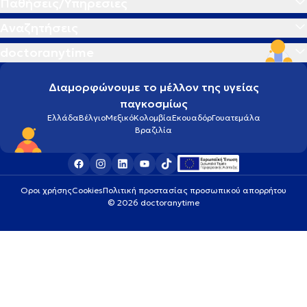
Παθήσεις/Υπηρεσίες
Αναζητήσεις
doctoranytime
Διαμορφώνουμε το μέλλον της υγείας
παγκοσμίως
Ελλάδα
Βέλγιο
Μεξικό
Κολομβία
Εκουαδόρ
Γουατεμάλα
Βραζιλία
Οροι χρήσης
Cookies
Πολιτική προστασίας προσωπικού απορρήτου
© 2026 doctoranytime