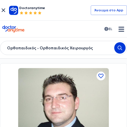
Doctoranytime
Άνοιγμα στο App
doctoranytime
EL
Ορθοπαιδικός - Ορθοπαιδικός Χειρουργός