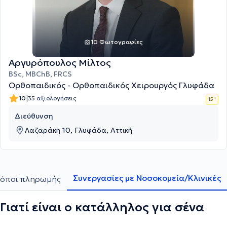
10 Φωτογραφίες
Αργυρόπουλος Μίλτος
BSc, MBChB, FRCS
Ορθοπαιδικός - Ορθοπαιδικός Χειρουργός Γλυφάδα
|
10
35 αξιολογήσεις
15 '
Διεύθυνση
Λαζαράκη 10, Γλυφάδα, Αττική
Συνεργασίες με Νοσοκομεία/Κλινικές
όποι πληρωμής
Γιατί είναι ο κατάλληλος για σένα