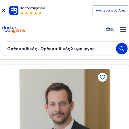
Doctoranytime
Άνοιγμα στο App
doctoranytime
EL
Ορθοπαιδικός - Ορθοπαιδικός Χειρουργός