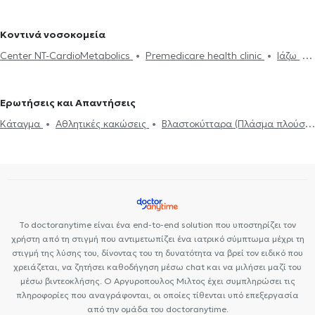
Επικονδυλίτιδα
Οστεοαρθρίτιδα
Σπονδυλοδεσία
Σύνδρομο
Ρομποτική χειρουργική
Πελματογράφημα
Βλαστοκύτταρα
Ορθοπαιδικοί και Ορθοπαιδικοί Χειρουργοί στην Καλλιθέα
καρπιαίου σωλήνα
(Πλάσμα πλούσιο σε αιμοπετάλια)
Αρθροπλαστική
Ορθοπαιδικοί και Ορθοπαιδικοί Χειρουργοί στο Κορωπί
Κοντινά νοσοκομεία
Αρθροπλαστική γόνατος
Αρθροπλαστική ισχίου
Ορθοπαιδικοί και Ορθοπαιδικοί Χειρουργοί στην Αθήνα
Center NT-CardioMetabolics
Premedicare health clinic
Ιάζω
Ορθοπαιδικοί και Ορθοπαιδικοί Χειρουργοί στο Παγκράτι
Premedicare Health Clinic
Ορθοπαιδικοί και Ορθοπαιδικοί Χειρουργοί στο Κουκάκι
Ερωτήσεις και Απαντήσεις
Ορθοπαιδικοί και Ορθοπαιδικοί Χειρουργοί στο Νέο Φάληρο
Ορθοπαιδικοί και Ορθοπαιδικοί Χειρουργοί στο Μοσχάτο
Κάταγμα
Αθλητικές κακώσεις
Βλαστοκύτταρα (Πλάσμα πλούσιο
Ορθοπαιδικοί και Ορθοπαιδικοί Χειρουργοί στην Αλεξανδρούπολη
σε αιμοπετάλια)
Σύνδρομο καρπιαίου σωλήνα
Ορθοπαιδικοί και Ορθοπαιδικοί Χειρουργοί στον Πειραιά
Ορθοπαιδικοί και Ορθοπαιδικοί Χειρουργοί στην Καισαριανή
Ορθοπαιδικοί και Ορθοπαιδικοί Χειρουργοί στην Πλατεία Μαβίλη
Το doctoranytime είναι ένα end-to-end solution που υποστηρίζει τον
χρήστη από τη στιγμή που αντιμετωπίζει ένα ιατρικό σύμπτωμα μέχρι τη
στιγμή της λύσης του, δίνοντας του τη δυνατότητα να βρεί τον ειδικό που
χρειάζεται, να ζητήσει καθοδήγηση μέσω chat και να μιλήσει μαζί του
μέσω βιντεοκλήσης. Ο Αργυροπουλος Μιλτος έχει συμπληρώσει τις
πληροφορίες που αναγράφονται, οι οποίες τίθενται υπό επεξεργασία
από την ομάδα του doctoranytime.