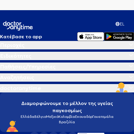
EL
Κατέβασε το app
Περιοχές
Ειδικότητες
Παθήσεις/Υπηρεσίες
Αναζητήσεις
doctoranytime
Διαμορφώνουμε το μέλλον της υγείας
παγκοσμίως
Ελλάδα
Βέλγιο
Μεξικό
Κολομβία
Εκουαδόρ
Γουατεμάλα
Βραζιλία