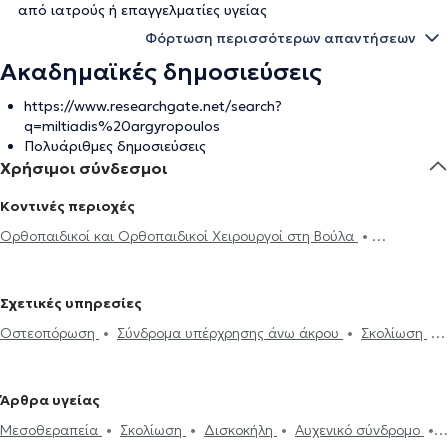
από ιατρούς ή επαγγελματίες υγείας
Φόρτωση περισσότερων απαντήσεων
Ακαδημαϊκές δημοσιεύσεις
https://www.researchgate.net/search?
q=miltiadis%20argyropoulos
Πολυάριθμες δημοσιεύσεις
Χρήσιμοι σύνδεσμοι
Κοντινές περιοχές
Ορθοπαιδικοί και Ορθοπαιδικοί Χειρουργοί στη Βούλα
Ορθοπαιδικοί και Ορθοπαιδικοί Χειρουργοί στο Ελληνικό
Ορθοπαιδικοί και Ορθοπαιδικοί Χειρουργοί στην Αργυρούπολη
Σχετικές υπηρεσίες
Ορθοπαιδικοί και Ορθοπαιδικοί Χειρουργοί στον Άλιμο
Οστεοπόρωση
Σύνδρομα υπέρχρησης άνω άκρου
Σκολίωση
Ορθοπαιδικοί και Ορθοπαιδικοί Χειρουργοί στον Άγιο Δημήτριο
Τραυματισμοί τενόντων και νεύρων άνω άκρου
Σπονδυλολίσθηση
Ορθοπαιδικοί και Ορθοπαιδικοί Χειρουργοί στην Ηλιούπολη
Σπονδυλόλυση
Κάταγμα
Αρθροσκόπηση
Μεταταρσαλγία
Ορθοπαιδικοί και Ορθοπαιδικοί Χειρουργοί στο Παλαιό Φάληρο
Άρθρα υγείας
Ηλεκτρονική συνταγογράφηση
Οστεοαρθρίτιδα
Πελματιαία
Ορθοπαιδικοί και Ορθοπαιδικοί Χειρουργοί στη Νέα Σμύρνη
Μεσοθεραπεία
Σκολίωση
Δισκοκήλη
Αυχενικό σύνδρομο
απονευρωσίτιδα
Κύστη Baker
Περιαρθρίτιδα ώμου
Ορθοπαιδικοί και Ορθοπαιδικοί Χειρουργοί στη Δάφνη