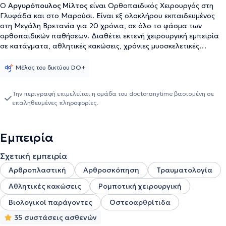
Ο
Αργυρόπουλος Μίλτος
είναι Ορθοπαιδικός Χειρουργός στη
Γλυφάδα και στο Μαρούσι. Είναι εξ ολοκλήρου εκπαιδευμένος
στη Μεγάλη Βρετανία για 20 χρόνια, σε όλο το φάσμα των
ορθοπαιδικών παθήσεων. Διαθέτει εκτενή χειρουργική εμπειρία
σε κατάγματα, αθλητικές κακώσεις, χρόνιες μυοσκελετικές
παθήσεις, αρθροπλαστική και αρθροσκόπηση. 'Εχει εξειδικευτεί
(fellowship) στις παθήσεις της ποδοκνημικής και του άκρου
Μέλος του δικτύου DO+
ποδός. Είναι Εκπαιδευτής ειδικευόμενων και συγγραφέας
περισσότερων από 30 επιστημονικών δημοσιεύσεων και
Την περιγραφή επιμελείται η ομάδα του doctoranytime βασισμένη σε
παρουσιάσεων. ---> athensorthopaedic.com/
επαληθευμένες πληροφορίες.
Εμπειρία
Σχετική εμπειρία
Αρθροπλαστική
Αρθροσκόπηση
Τραυματολογία
Αθλητικές κακώσεις
Ρομποτική χειρουργική
Βιολογικοί παράγοντες
Οστεοαρθρίτιδα
35 συστάσεις ασθενών