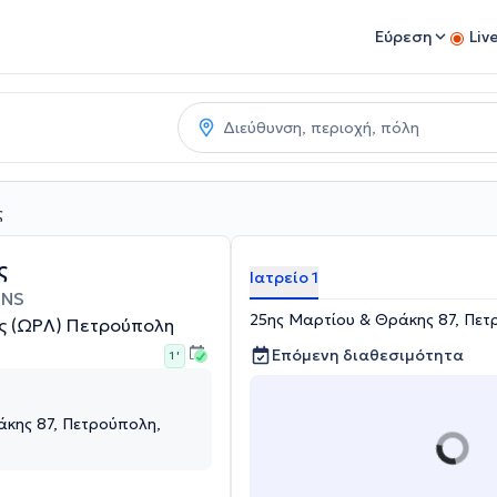
Εύρεση
Liv
ς
ς
Ιατρείο 1
HNS
25ης Μαρτίου & Θράκης 87, Πετ
ς (ΩΡΛ) Πετρούπολη
Επόμενη διαθεσιμότητα
1 '
άκης 87, Πετρούπολη,