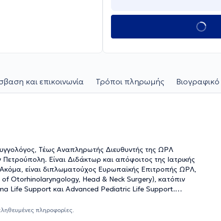
βαση και επικοινωνία
Τρόποι πληρωμής
Βιογραφικό
υγγολόγος, Τέως Αναπληρωτής Διευθυντής της ΩΡΛ
ην Πετρούπολη. Είναι Διδάκτωρ και απόφοιτος της Ιατρικής
of Otorhinolaryngology, Head & Neck Surgery), κατόπιν
 Life Support και Advanced Pediatric Life Support.
δων Αγλαΐα Κυριακού" και εξειδικεύεται στην Παίδο -
ολογία και Ρινοχειρουργική. Επιπλέον, συμμετείχε ως
αληθευμένες πληροφορίες.
Ελληνικού και στο Ανοιχτό Πολυϊατρείο των Γιατρών του