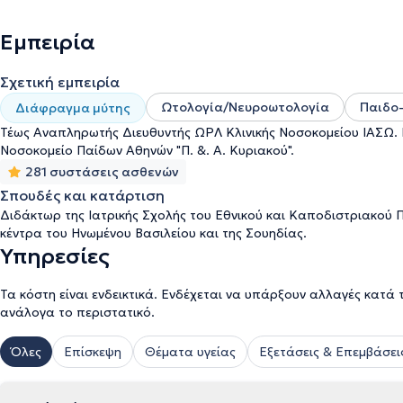
Κόσμου. Σήμερα, παράλληλα με το ιατρείο του, εργάζεται ως Ε
του Ομίλου Υγεία. Τέλος, παρακολουθεί ανελλιπώς σεμινάρια επι
Εμπειρία
συμμετείχε ως εκπαιδευτής.
Σχετική εμπειρία
Ωτολογία/Νευροωτολογία
Παιδο
Διάφραγμα μύτης
Τέως Αναπληρωτής Διευθυντής ΩΡΛ Κλινικής Νοσοκομείου ΙΑΣΩ. Πα
Νοσοκομείο Παίδων Αθηνών "Π. &. Α. Κυριακού".
281 συστάσεις ασθενών
Σπουδές και κατάρτιση
Διδάκτωρ της Ιατρικής Σχολής του Εθνικού και Καποδιστριακού 
κέντρα του Ηνωμένου Βασιλείου και της Σουηδίας.
Υπηρεσίες
Τα κόστη είναι ενδεικτικά. Ενδέχεται να υπάρξουν αλλαγές κατά 
ανάλογα το περιστατικό.
Όλες
Επίσκεψη
Θέματα υγείας
Εξετάσεις & Επεμβάσει