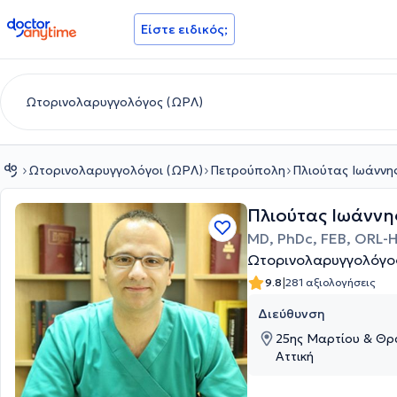
doctoranytime
Είστε ειδικός;
Ωτορινολαρυγγολόγοι (ΩΡΛ)
Πετρούπολη
Πλιούτας Ιωάννη
Πλιούτας Ιωάννη
MD, PhDc, FEB, ORL-
Ωτορινολαρυγγολόγο
|
9.8
281 αξιολογήσεις
Διεύθυνση
25ης Μαρτίου & Θρ
Αττική