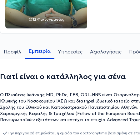
12 Φωτογραφίες
Εμπειρία
Προφίλ
Υπηρεσίες
Αξιολογήσεις
Πρόσ
Γιατί είναι ο κατάλληλος για σένα
Ο
Πλιούτας Ιωάννης
MD, PhDc, FEB, ORL-HNS είναι Ωτορινολαρ
Κλινικής του Νοσοκομείου ΙΑΣΩ και διατηρεί ιδιωτικό ιατρείο στ
Σχολής του Εθνικού και Καποδιστριακού Πανεπιστημίου Αθηνών. Ακόμα, είναι διπλωματούχος Ευρωπαϊκής Επιτροπής ΩΡΛ,
Χειρουργικής Κεφαλής & Τραχήλου (Fellow of the European Board 
Πανευρωπαϊκών εξετάσεων και κατέχει τα πτυχία Advanced Trauma
Ολοκλήρωσε την ειδικότητά του στα νοσοκομεία "Αττικό" και "Παί
ωτορινολαρυγγολογία, στην Ωτολογία/Νευροωτολογία και στην Ριν
Την περιγραφή επιμελείται η ομάδα του doctoranytime βασισμένη σε επ
εθελοντής ιατρός στο ιατρείο για τους πρόσφυγες στο Hot Spot 