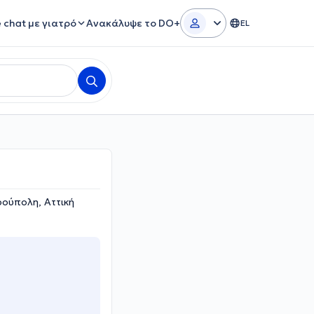
e chat με γιατρό
Ανακάλυψε το DO+
EL
ρούπολη, Αττική