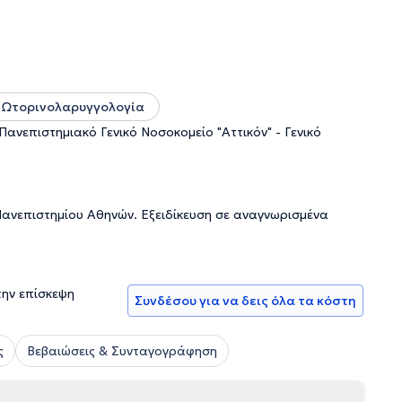
πιμελητής Ωτορινολαρυγγολόγος στο Νοσοκομείο Μητέρα
μόρφωσης, workshops και συνέδρια σε ένα εκ των οποίων
-Ωτορινολαρυγγολογία
νεπιστημιακό Γενικό Νοσοκομείο "Αττικόν" - Γενικό
Πανεπιστημίου Αθηνών. Εξειδίκευση σε αναγνωρισμένα
την επίσκεψη
Συνδέσου για να δεις όλα τα κόστη
ς
Βεβαιώσεις & Συνταγογράφηση