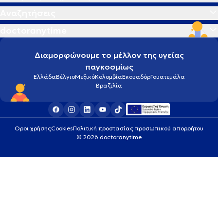
Αναζητήσεις
doctoranytime
Διαμορφώνουμε το μέλλον της υγείας
παγκοσμίως
Ελλάδα
Βέλγιο
Μεξικό
Κολομβία
Εκουαδόρ
Γουατεμάλα
Βραζιλία
Οροι χρήσης
Cookies
Πολιτική προστασίας προσωπικού απορρήτου
© 2026 doctoranytime