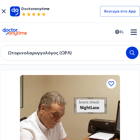
Doctoranytime
Άνοιγμα στο App
doctoranytime
EL
Ωτορινολαρυγγολόγος (ΩΡΛ)