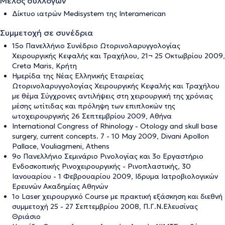
Μέλος συλλόγων
Δίκτυο ιατρών Medisystem της Interamerican
Συμμετοχή σε συνέδρια
15ο Πανελλήνιο Συνέδριο Ωτορινολαρυγγολογίας
Χειρουργικής Κεφαλής και Τραχήλου, 21¬ 25 Οκτωβρίου 2009,
Creta Maris, Κρήτη
Ημερίδα της Νέας Ελληνικής Εταιρείας
Ωτορινολαρυγγολογίας Χειρουργικής Κεφαλής και Τραχήλου
με θέμα Σύγχρονες αντιλήψεις στη χειρουργική της χρόνιας
μέσης ωτίτιδας και πρόληψη των επιπλοκών της
ωτοχειρουργικής 26 Σεπτεμβρίου 2009, Αθήνα
International Congress of Rhinology - Otology and skull base
surgery, current concepts. 7 - 10 May 2009, Divani Apollon
Pallace, Vouliagmeni, Athens
9o Πανελλήνιο Σεμινάριο Ρινολογίας και 3ο Εργαστήριο
Ενδοσκοπικής Ρινοχειρουργικής - Ρινοπλαστικής, 30
Ιανουαρίου - 1 Φεβρουαρίου 2009, Ιδρυμα Ιατροβιολογικών
Ερευνών Ακαδημίας Αθηνών
1ο Laser χειρουργικό Course με πρακτική εξάσκηση και διεθνή
συμμετοχή 25 - 27 Σεπτεμβρίου 2008, Π.Γ.Ν.Ελευσίνας
Θριάσιο