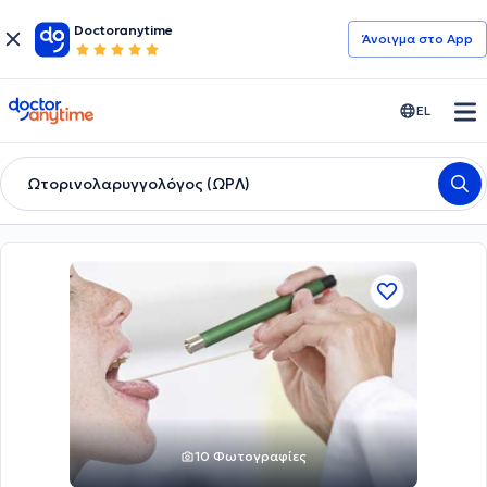
Doctoranytime
Άνοιγμα στο App
doctoranytime
EL
Ωτορινολαρυγγολόγος (ΩΡΛ)
10 Φωτογραφίες