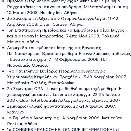
Ημερίδα Ωτορινολαρυγγολογικής κλινικής ΝΙΜΤΣ με θέμα
Ρογχοπάθειες και απνοικό σύνδρομο, Μελέτη¬Αντιμετώπιση.
10 Μαιου 2008, Holiday Inn, Aθήνα
3ο Συνέδριο εξελίξεις στην Ωτορινολαρυγγολογία. 11¬12
Απριλίου 2008, Divani Caravel, Αθήνα
13η Επιστημονική Ημερίδα και 7ο Σεμινάριο με θέμα Ίλιγγος
και Διαταραχές Ισορροπίας. 5 Απριλίου 2008, Πολεμικό
Μουσείο, Αθήνα
Διημερίδα του τμήματος Ιατρικής της Εργασίας
Π.Γ.Νοσοκομείου Θριάσιου με θέμα Επαγγελματικές ασθένειες
- Εργατικό ατύχημα. 7 - 8 Φεβρουαρίου 2008, Π. Γ.
Νοσοκομείο Θριάσιο
14ο Πανελλήνιο Συνέδριο Ωτορινολαρυγγολογίας
Χειρουργικής Κεφαλής και Τραχήλου. 15-18 Νοεμβρίου 2007,
Μακεδονία Παλλάς, Θεσσαλονίκη
2ο Σεμινάριο ΩΡΛ - Laser με διεθνή συμμετοχή με θέμα: Η
χειρουργική με ακτίνες Laser στο λάρυγγα. 22-24 Ιουνίου
2007, Club Hotel Loutraki Αλλεργιολογικές εξελίξεις 2007
Σεμινάριο/Κλινικό φροντιστήριο. 20-21 Απριλίου 2007,
Ιωάννινα
1ο Σεμινάριο Ακοομετρίας . 4 Νοεμβρίου 2006, Ινστιτούτο
Pasteur, Αθήνα
1ο CONGRES FRANCO¬HELLENIQUE INTERNATIONAL d'