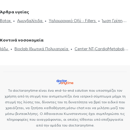
Ωτορινολαρυγγολόγοι (ΩΡΛ) στα Πατήσια
Ωτορινολαρυγγολόγοι
Ακοόγραμμα
Ιγμορίτιδα
Διαταραχές Φωνής
Ρινοπλαστική
(ΩΡΛ) στην Αθήνα
Ωτορινολαρυγγολόγοι (ΩΡΛ) στο Αιγάλεω
Άρθρα υγείας
Ωτοπλαστική
Ίλιγγος και ζάλη
Διάφραγμα μύτης
Μελέτη
Ωτορινολαρυγγολόγοι (ΩΡΛ) στα Σεπόλια
Ωτορινολαρυγγολόγοι
Botox
Αμυγδαλίτιδα
Υαλουρονικό Οξύ - Fillers
Ίωση Γρίπη
Ύπνου
Ρινίτιδα
Αλλεργική ρινίτιδα
Διαταραχές κατάποσης -
(ΩΡΛ) στις Αχαρνές
Ωτορινολαρυγγολόγοι (ΩΡΛ) στο Γαλάτσι
Κρυολόγημα
Ροχαλητό
Διάφραγμα μύτης
Ιγμορίτιδα
δυσφαγία
Αφαίρεση Αμυγδαλών
Aμυγδαλεκτομή
Κρεατάκια
Ωτορινολαρυγγολόγοι (ΩΡΛ) στην Κυπαρισσία
Ωτίτιδα
Ωτορινολαρυγγολόγοι (ΩΡΛ) στην Κυψέλη
Ωτορινολαρυγγολόγοι
Κοντινά νοσοκομεία
(ΩΡΛ) στην Ελευσίνα
Ωτορινολαρυγγολόγοι (ΩΡΛ) στη
Ιάζω
Bioclab Ιδιωτικά Πολυιατρεία
Center NT-CardioMetabolics
Μεταμόρφωση
Ωτορινολαρυγγολόγοι (ΩΡΛ) στο Νέο Ηράκλειο
Premedicare health clinic
Premedicare Health Clinic
Ωτορινολαρυγγολόγοι (ΩΡΛ) στον Κεραμεικό
Ωτορινολαρυγγολόγοι (ΩΡΛ) στον Κορυδαλλό
Ωτορινολαρυγγολόγοι (ΩΡΛ) στου Γκύζη
Το doctoranytime είναι ένα end-to-end solution που υποστηρίζει τον
χρήστη από τη στιγμή που αντιμετωπίζει ένα ιατρικό σύμπτωμα μέχρι τη
στιγμή της λύσης του, δίνοντας του τη δυνατότητα να βρεί τον ειδικό που
χρειάζεται, να ζητήσει καθοδήγηση μέσω chat και να μιλήσει μαζί του
μέσω βιντεοκλήσης. Ο Αθανασιου Κωνσταντινος έχει συμπληρώσει τις
πληροφορίες που αναγράφονται, οι οποίες τίθενται υπό επεξεργασία
από την ομάδα του doctoranytime.