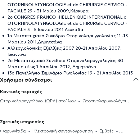
OTORHINOLATYNGOLOGIE et de CHIRURGIE CERVICO -
FACIALE 29 - 31 Μαίου 2009,Κέρκυρα
2ο CONGRES FRANCO¬HELLENIQUE INTERNATIONAL d'
OTORHINOLATYNGOLOGIE et de CHIRURGIE CERVICO -
FACIALE 3 - 5 Ιουνίου 2011,Λευκάδα
1ο Μεταπτυχιακό Συνέδριο Ωτορινολαρυγγολογίας 11 -13
Μαρτίου 2011,Δημητσάνα
Αλλεργιολογικές Εξελίξεις 2007 20-21 Απριλίου 2007,
Ιωάννινα
2ο Μεταπτυχιακό Συνέδριο Ωτορινολαρυγγολογίας 30
Μαρτίου έως 1 Απριλίου 2012, Δημητσάνα
13ο Πανελλήνιο Σεμινάριο Ρινολογίας 19 - 21 Απριλίου 2013
Χρήσιμοι σύνδεσμοι
Κοντινές περιοχές
Ωτορινολαρυγγολόγοι (ΩΡΛ) στο Ίλιον
Ωτορινολαρυγγολόγοι
(ΩΡΛ) στο Περιστέρι
Ωτορινολαρυγγολόγοι (ΩΡΛ) στους Αγίους
Αναργύρους
Ωτορινολαρυγγολόγοι (ΩΡΛ) στο Χαϊδάρι
Σχετικές υπηρεσίες
Ωτορινολαρυγγολόγοι (ΩΡΛ) στα Άνω Λιόσια
Φαρυγγίτιδα
Ηλεκτρονική συνταγογράφηση
Εμβοές
Ωτορινολαρυγγολόγοι (ΩΡΛ) στη Νέα Φιλαδέλφεια
Ενδοσκόπηση Ρινός
Καθαρισμός αυτιών
Παρωτίτιδα