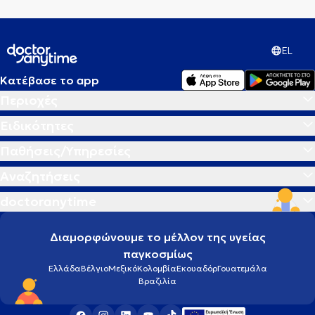
EL
Κατέβασε το app
Περιοχές
Ειδικότητες
Παθήσεις/Υπηρεσίες
Αναζητήσεις
doctoranytime
Διαμορφώνουμε το μέλλον της υγείας
παγκοσμίως
Ελλάδα
Βέλγιο
Μεξικό
Κολομβία
Εκουαδόρ
Γουατεμάλα
Βραζιλία