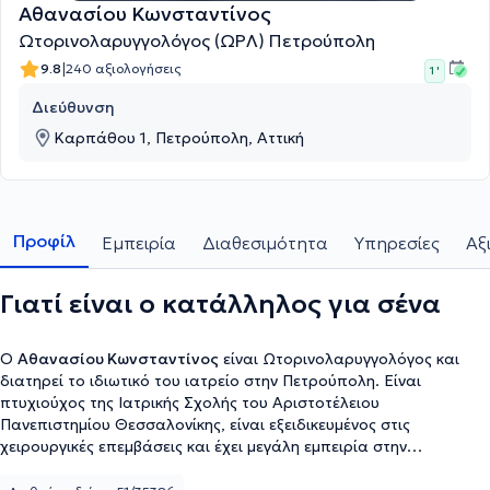
Αθανασίου Κωνσταντίνος
Ωτορινολαρυγγολόγος (ΩΡΛ) Πετρούπολη
|
9.8
240 αξιολογήσεις
1 '
Διεύθυνση
Καρπάθου 1, Πετρούπολη, Αττική
Προφίλ
Εμπειρία
Διαθεσιμότητα
Υπηρεσίες
Αξ
Γιατί είναι ο κατάλληλος για σένα
Ο
Αθανασίου Κωνσταντίνος
είναι Ωτορινολαρυγγολόγος και
διατηρεί το ιδιωτικό του ιατρείο στην Πετρούπολη. Είναι
πτυχιούχος της Ιατρικής Σχολής του Αριστοτέλειου
Πανεπιστημίου Θεσσαλονίκης, είναι εξειδικευμένος στις
χειρουργικές επεμβάσεις και έχει μεγάλη εμπειρία στην
αντιμετώπιση της ρινορραγίας και της αλλεργικής ρινίτιδας.