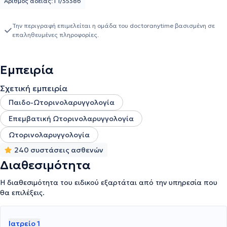
Επιπλέον, μέχρι σήμερα συνεργάζεται με το Ιατρικό Κέντρο
Αριθμός αδείας: Γ1/35386
Περιστερίου, την Αθηναϊκή Κλινική, το Ιασώ General και Παίδων,
καθώς και με την ORL Athens Clinic. Τέλος, από το 2007 έως και
Την περιγραφή επιμελείται η ομάδα του doctoranytime βασισμένη σε
σήμερα έχει λάβει μέρος σε πολλά συνέδρια, σεμινάρια και
επαληθευμένες πληροφορίες.
ημερίδες με κύριο στόχο του την συνεχιζόμενη κατάρτισή του,
πάνω στην ειδικότητα της ωτορινολαρυγγολογίας, ενώ είναι και
μέλος του Δικτύου ιατρών Medisystem της Interamerican.
Εμπειρία
Σχετική εμπειρία
Παιδο-Ωτορινολαρυγγολογία
Επεμβατική Ωτορινολαρυγγολογία
Ωτορινολαρυγγολογία
240 συστάσεις ασθενών
Διαθεσιμότητα
Η διαθεσιμότητα του ειδικού εξαρτάται από την υπηρεσία που
θα επιλέξεις.
Ιατρείο 1